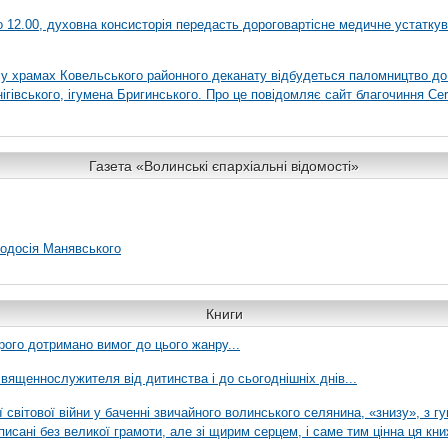
 о 12.00, духовна консисторія передасть дороговартісне медичне устатку
я у храмах Ковельського районного деканату відбудеться паломництво до
гівського, ігумена Бригинського. Про це повідомляє сайт благочиння Сer
Газета «Волинські єпархіальні відомості»
еодосія Манявського
Книги
рого дотримано вимог до цього жанру...
вященнослужителя від дитинства і до сьогоднішніх днів...
ї світової війни у баченні звичайного волинського селянина, «знизу», з г
писані без великої грамоти, але зі щирим серцем, і саме тим цінна ця кни