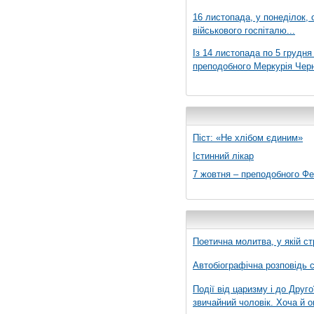
16 листопада, у понеділок,
військового госпіталю...
Із 14 листопада по 5 грудн
преподобного Меркурія Черні
Піст: «Не хлібом єдиним»
Істинний лікар
7 жовтня – преподобного Ф
Поетична молитва, у якій ст
Автобіографічна розповідь с
Події від царизму і до Друго
звичайний чоловік. Хоча й о