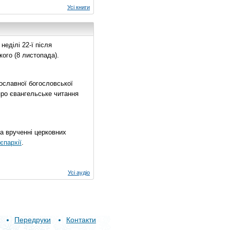
Усі книги
еділі 22-ї після
ого (8 листопада).
ославної богословської
про євангельське читання
на врученні церковних
єпархії
.
Усі аудіо
Передруки
Контакти