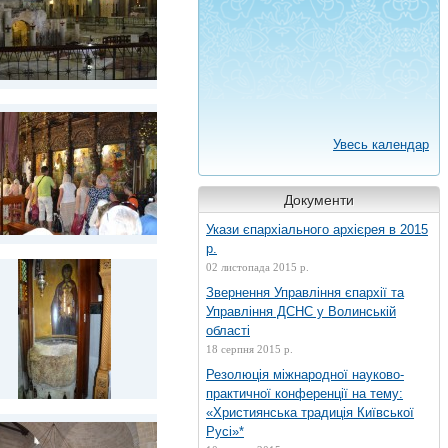
Увесь календар
Документи
Укази єпархіального архієрея в 2015
р.
02 листопада 2015 р.
Звернення Управління єпархії та
Управління ДСНС у Волинській
області
18 серпня 2015 р.
Резолюція міжнародної науково-
практичної конференції на тему:
«Християнська традиція Київської
Русі»*