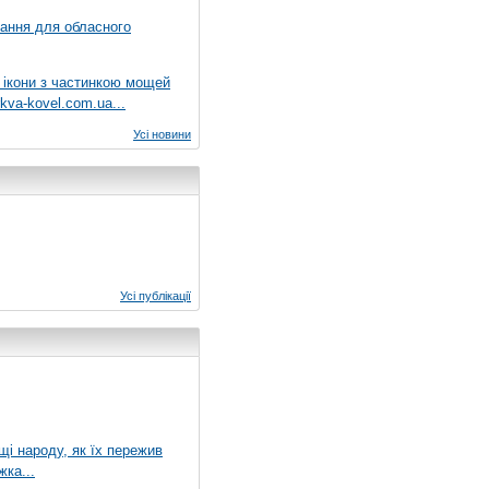
вання для обласного
 ікони з частинкою мощей
kva-kovel.com.ua...
Усі новини
Усі публікації
ущі народу, як їх пережив
жка...