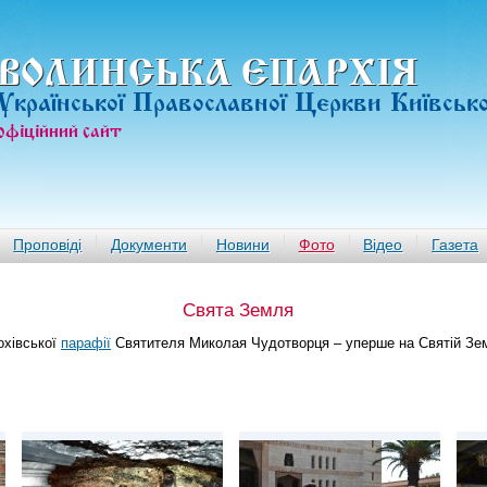
ВОЛИНСЬКА ЄПАРХIЯ
Української Православної Церкви Київськ
офiцiйний сайт
Проповіді
Документи
Новини
Фото
Відео
Газета
Свята Земля
рохівської
парафії
Святителя Миколая Чудотворця – уперше на Святій Земл