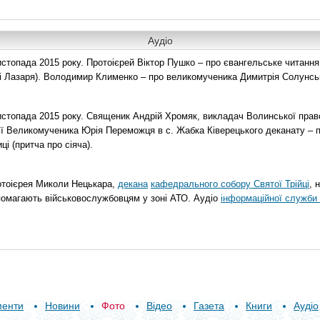
Аудіо
топада 2015 року. Протоієрей Віктор Пушко – про євангельське читання н
о і Лазаря). Володимир Клименко – про великомученика Димитрія Солунськ
стопада 2015 року. Священик Андрій Хромяк, викладач Волинської прав
ії Великомученика Юрія Переможця в с. Жабка Ківерецького деканату – 
ці (притча про сіяча).
отоієрея Миколи Нецькара,
декана
кафедрального собору Святої Трійці
, 
помагають військовослужбовцям у зоні АТО. Аудіо
інформаційної служби 
менти
Новини
Фото
Відео
Газета
Книги
Аудіо