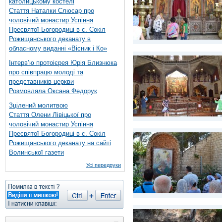
католицькому костелі
Стаття Наталки Слюсар про
чоловічий монастир Успіння
Пресвятої Богородиці в с. Сокіл
Рожищанського деканату в
обласному виданні «Вісник і Ко»
Інтерв’ю протоієрея Юрія Близнюка
про співпрацю молоді та
представників церкви
Розмовляла Оксана Федорук
Зцілений молитвою
Стаття Олени Лівіцької про
чоловічий монастир Успіння
Пресвятої Богородиці в с. Сокіл
Рожищанського деканату на сайті
Волинської газети
Усі передруки