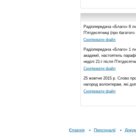
Радіопередача «Благо» 8 лис
П’ятдесятниці (про багатог
Скопіювати файл
Радіопередача «Благо» 1 ли
академії, настоятель параф
неділі 21-ї після П’ятдесятни
Скопіювати файл
25 жовтня 2015 р. Слово пр
нагород волонтерам, які до
Скопіювати файл
Єпархія
Персоналії
Доку