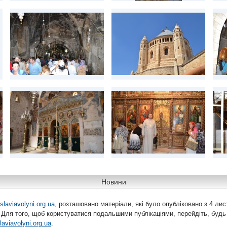
Новини
slaviavolyni.org.ua
, розташовано матеріали, які було опубліковано з 4 лис
 Для того, щоб користуватися подальшими публікаціями, перейдіть, будь
laviavolyni.org.ua
.