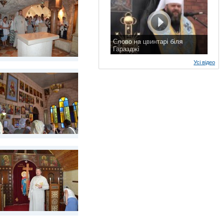
Слово на цвинтарі біля
Гаразджі
7 листопада 2015 р.
Усі відео