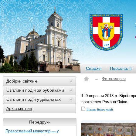
Єпархія
Персоналії
→
Фотогалерея
Добірки світлин
Світлини подій за рубриками
1–9 вересня 2013 р. Вірні го
Світлини подій у деканатах
протоієрея Романа Яніва.
Архів світлин
Більше інформації
Передруки
Православний монастир — у