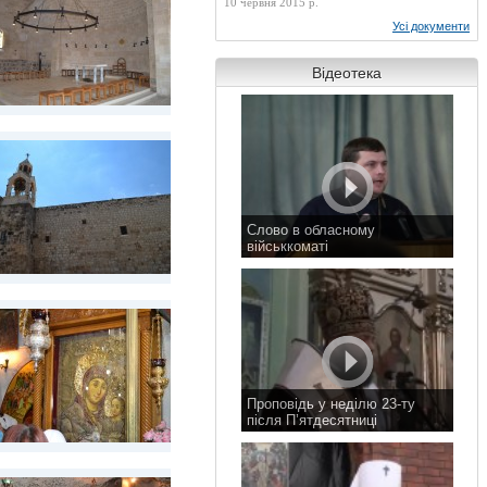
10 червня 2015 р.
Усі документи
Відеотека
Слово в обласному
військкоматі
11 листопада 2015 р.
Проповідь у неділю 23-ту
після П’ятдесятниці
8 листопада 2015 р.