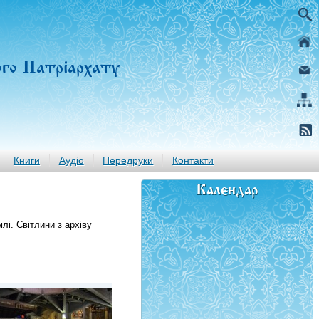
ого Патріархату
Книги
Аудіо
Передруки
Контакти
Календар
і. Світлини з архіву