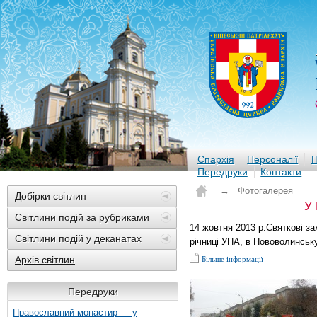
Єпархія
Персоналії
П
Передруки
Контакти
→
Фотогалерея
Добірки світлин
У
Світлини подій за рубриками
14 жовтня 2013 р.Святкові з
Світлини подій у деканатах
річниці УПА, в Нововолинськ
Архів світлин
Більше інформації
Передруки
Православний монастир — у