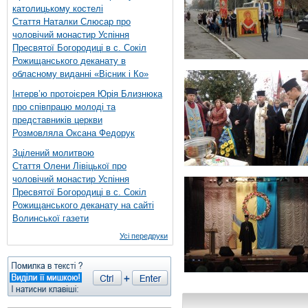
католицькому костелі
Стаття Наталки Слюсар про
чоловічий монастир Успіння
Пресвятої Богородиці в с. Сокіл
Рожищанського деканату в
обласному виданні «Вісник і Ко»
Інтерв’ю протоієрея Юрія Близнюка
про співпрацю молоді та
представників церкви
Розмовляла Оксана Федорук
Зцілений молитвою
Стаття Олени Лівіцької про
чоловічий монастир Успіння
Пресвятої Богородиці в с. Сокіл
Рожищанського деканату на сайті
Волинської газети
Усі передруки