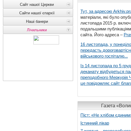
Сайт нашої Церкви
Тут, за адресою
Arkhiv.pr
Сайти нашої єпархії
матеріали, які було опубл
Наші банери
листопада 2015 р. включ
подальшими публікаціями
Лічильники
сайта. Його адреса –
Pra
16 листопада, у понеділо
передасть дороговартіс
військового госпіталю...
Із 14 листопада по 5 гру
деканату відбудеться па
преподобного Меркурія Че
це повідомляє сайт благо
Газета «Волин
Піст: «Не хлібом єдиним
Істинний лікар
7 жовтня – преподобног