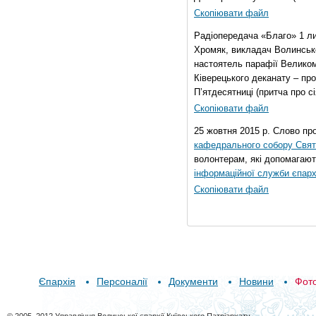
Скопіювати файл
Радіопередача «Благо» 1 л
Хромяк, викладач Волинсько
настоятель парафії Велико
Ківерецького деканату – про
П’ятдесятниці (притча про сі
Скопіювати файл
25 жовтня 2015 р. Слово пр
кафедрального собору Свято
волонтерам, які допомагают
інформаційної служби єпарх
Скопіювати файл
Єпархія
Персоналії
Документи
Новини
Фот