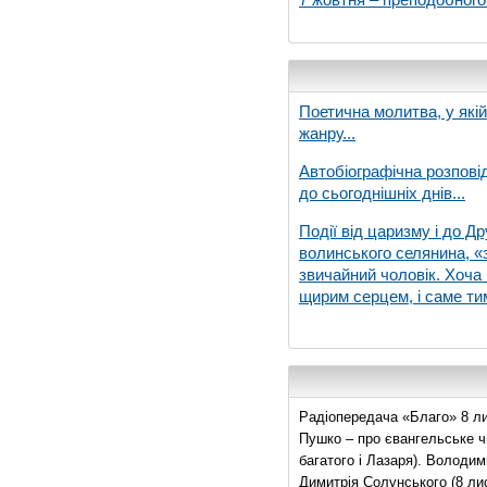
Поетична молитва, у які
жанру...
Автобіографічна розпові
до сьогоднішніх днів...
Події від царизму і до Др
волинського селянина, «з
звичайний чоловік. Хоча 
щирим серцем, і саме тим
Радіопередача «Благо» 8 ли
Пушко – про євангельське чи
багатого і Лазаря). Володи
Димитрія Солунського (8 ли