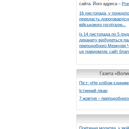
сайта. Його адреса –
Pra
16 листопада, у понеділо
передасть дороговартіс
військового госпіталю...
Із 14 листопада по 5 гру
деканату відбудеться па
преподобного Меркурія Че
це повідомляє сайт благо
Газета «Волин
Піст: «Не хлібом єдиним
Істинний лікар
7 жовтня – преподобног
Поетична молитва, у які