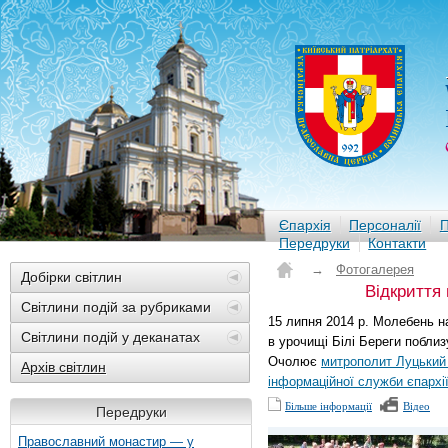
Єпархія
Персоналії
П
Передруки
Контакти
→
Фотогалерея
Добірки світлин
Відкриття
Світлини подій за рубриками
15 липня 2014 р. Молебень н
Світлини подій у деканатах
в урочищі Білі Береги побл
Очолює
митрополит Луцький
Архів світлин
інформаційної служби єпархі
Більше інформації
Відео
Передруки
Православний монастир — у