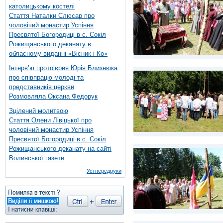
католицькому костелі
Стаття Наталки Слюсар про
чоловічий монастир Успіння
Пресвятої Богородиці в с. Сокіл
Рожищанського деканату в
обласному виданні «Вісник і Ко»
Інтерв’ю протоієрея Юрія Близнюка
про співпрацю молоді та
представників церкви
Розмовляла Оксана Федорук
Зцілений молитвою
Стаття Олени Лівіцької про
чоловічий монастир Успіння
Пресвятої Богородиці в с. Сокіл
Рожищанського деканату на сайті
Волинської газети
Усі передруки