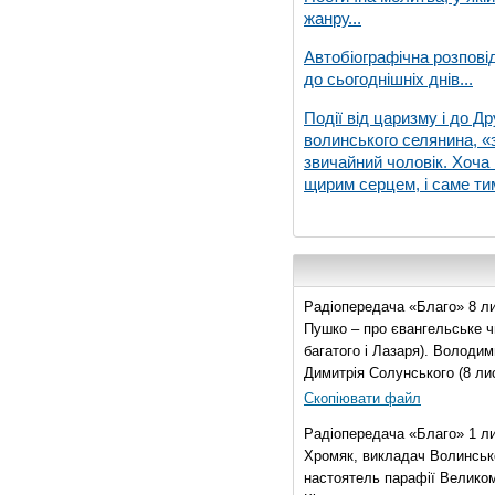
жанру...
Автобіографічна розпові
до сьогоднішніх днів...
Події від царизму і до Др
волинського селянина, «з
звичайний чоловік. Хоча 
щирим серцем, і саме тим
Радіопередача «Благо» 8 ли
Пушко – про євангельське чи
багатого і Лазаря). Володи
Димитрія Солунського (8 ли
Скопіювати файл
Радіопередача «Благо» 1 л
Хромяк, викладач Волинсько
настоятель парафії Велико