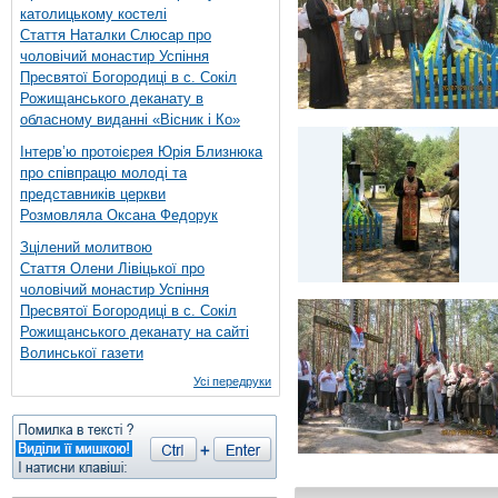
католицькому костелі
Стаття Наталки Слюсар про
чоловічий монастир Успіння
Пресвятої Богородиці в с. Сокіл
Рожищанського деканату в
обласному виданні «Вісник і Ко»
Інтерв’ю протоієрея Юрія Близнюка
про співпрацю молоді та
представників церкви
Розмовляла Оксана Федорук
Зцілений молитвою
Стаття Олени Лівіцької про
чоловічий монастир Успіння
Пресвятої Богородиці в с. Сокіл
Рожищанського деканату на сайті
Волинської газети
Усі передруки