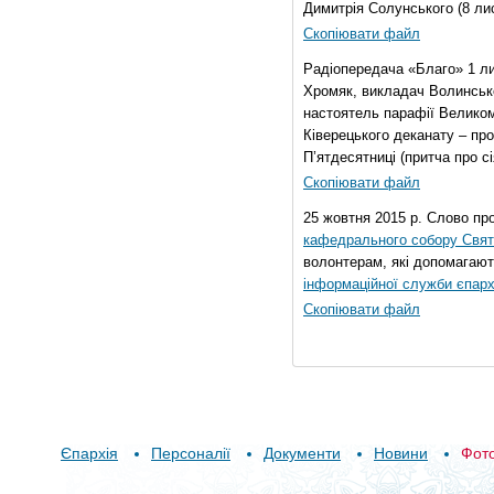
Димитрія Солунського (8 ли
Скопіювати файл
Радіопередача «Благо» 1 л
Хромяк, викладач Волинсько
настоятель парафії Велико
Ківерецького деканату – про
П’ятдесятниці (притча про сі
Скопіювати файл
25 жовтня 2015 р. Слово пр
кафедрального собору Свято
волонтерам, які допомагают
інформаційної служби єпарх
Скопіювати файл
Єпархія
Персоналії
Документи
Новини
Фот