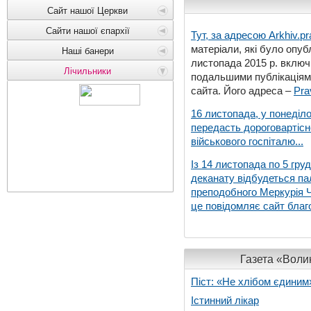
Сайт нашої Церкви
Сайти нашої єпархії
Тут, за адресою
Arkhiv.pr
матеріали, які було опубл
Наші банери
листопада 2015 р. включ
Лічильники
подальшими публікаціями
сайта. Його адреса –
Pra
16 листопада, у понеділо
передасть дороговартіс
військового госпіталю...
Із 14 листопада по 5 гру
деканату відбудеться па
преподобного Меркурія Че
це повідомляє сайт благо
Газета «Волин
Піст: «Не хлібом єдиним
Істинний лікар