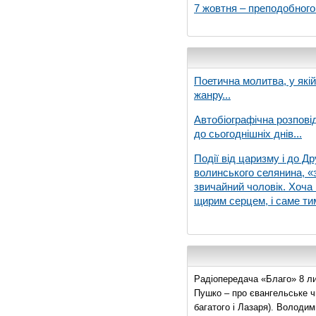
7 жовтня – преподобног
Поетична молитва, у які
жанру...
Автобіографічна розпові
до сьогоднішніх днів...
Події від царизму і до Др
волинського селянина, «з
звичайний чоловік. Хоча 
щирим серцем, і саме тим
Радіопередача «Благо» 8 ли
Пушко – про євангельське чи
багатого і Лазаря). Володи