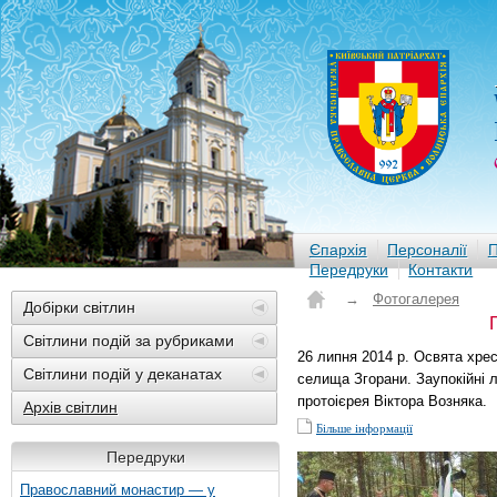
Єпархія
Персоналії
П
Передруки
Контакти
→
Фотогалерея
Добірки світлин
Світлини подій за рубриками
26 липня 2014 р. Освята хрес
Світлини подій у деканатах
селища Згорани. Заупокійні літ
протоієрея Віктора Возняка.
Архів світлин
Більше інформації
Передруки
Православний монастир — у