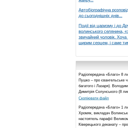
Автобіографічна розпові
до сьогоднішніх днів...
Події від царизму і до Др
волинського селянина, «з
звичайний чоловік. Хоча 
щирим серцем, і саме тим
Радіопередача «Благо» 8 ли
Пушко – про євангельське чи
багатого і Лазаря). Володи
Димитрія Солунського (8 ли
Скопіювати файл
Радіопередача «Благо» 1 л
Хромяк, викладач Волинсько
настоятель парафії Велико
Ківерецького деканату – про