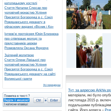
католицькому костелі
Стаття Наталки Слюсар про
чоловічий монастир Успіння
Пресвятої Богородиці в с. Сокіл
Рожищанського деканату в
обласному виданні «Вісник і Ко»
Інтерв’ю протоієрея Юрія Близнюка
про співпрацю молоді та
представників церкви
Розмовляла Оксана Федорук
Зцілений молитвою
Стаття Олени Лівіцької про
чоловічий монастир Успіння
Пресвятої Богородиці в с. Сокіл
Рожищанського деканату на сайті
Волинської газети
Усі передруки
Тут, за адресою
Arkhiv.pr
матеріали, які було опубл
листопада 2015 р. включ
подальшими публікаціями
сайта. Його адреса –
Pra