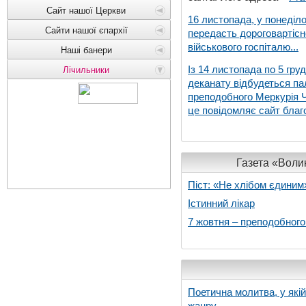
Сайт нашої Церкви
16 листопада, у понеділо
Сайти нашої єпархії
передасть дороговартіс
військового госпіталю...
Наші банери
Із 14 листопада по 5 гру
Лічильники
деканату відбудеться па
преподобного Меркурія Че
це повідомляє сайт благо
Газета «Волин
Піст: «Не хлібом єдиним
Істинний лікар
7 жовтня – преподобног
Поетична молитва, у які
жанру...