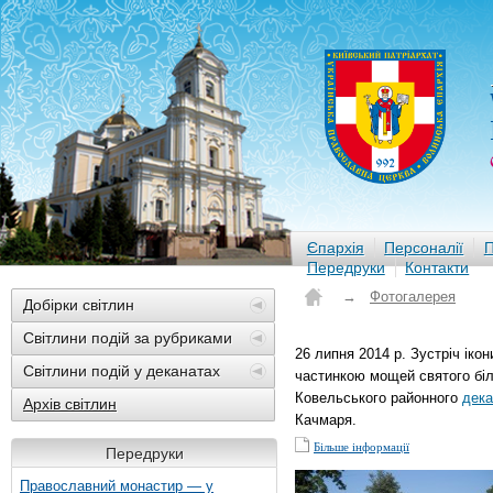
Єпархія
Персоналії
П
Передруки
Контакти
→
Фотогалерея
Добірки світлин
Світлини подій за рубриками
26 липня 2014 р. Зустріч іко
Світлини подій у деканатах
частинкою мощей святого біля
Ковельського районного
дека
Архів світлин
Качмаря.
Більше інформації
Передруки
Православний монастир — у