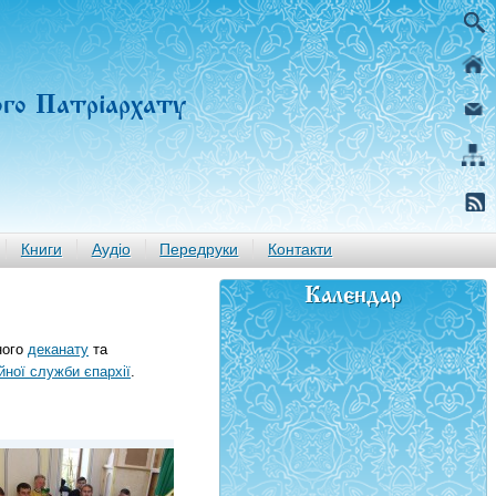
ого Патріархату
Книги
Аудіо
Передруки
Контакти
Календар
ного
деканату
та
йної служби єпархії
.