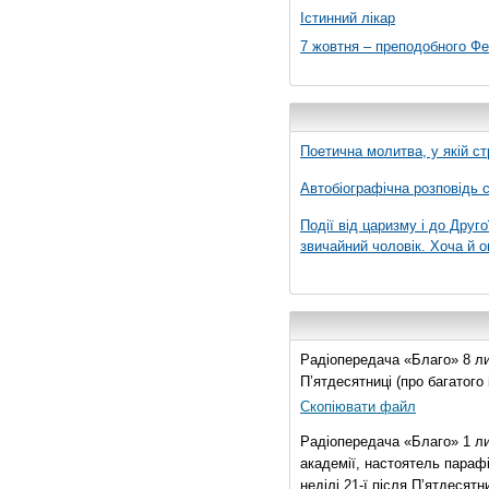
Істинний лікар
7 жовтня – преподобного Ф
Поетична молитва, у якій ст
Автобіографічна розповідь с
Події від царизму і до Друго
звичайний чоловік. Хоча й о
Радіопередача «Благо» 8 лис
П’ятдесятниці (про багатог
Скопіювати файл
Радіопередача «Благо» 1 ли
академії, настоятель параф
неділі 21-ї після П’ятдесятни