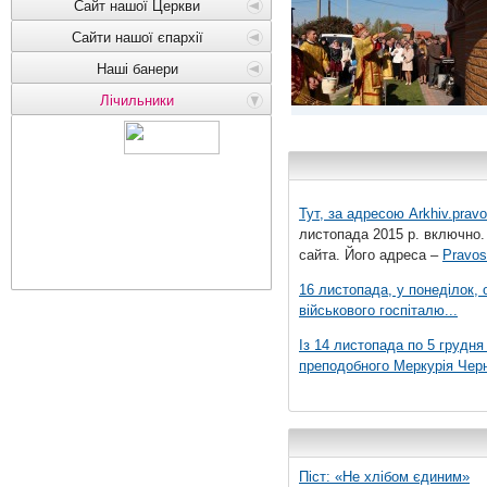
Сайт нашої Церкви
Сайти нашої єпархії
Наші банери
Лічильники
Тут, за адресою
Arkhiv.pravo
листопада 2015 р. включно.
сайта. Його адреса –
Pravos
16 листопада, у понеділок,
військового госпіталю...
Із 14 листопада по 5 грудн
преподобного Меркурія Черні
Піст: «Не хлібом єдиним»