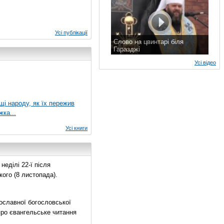
Усі публікації
Слово на цвинтарі біля
Гаразджі
7 листопада 2015 р.
Усі відео
ущі народу, як їх пережив
жка...
Усі книги
еділі 22-ї після
ого (8 листопада).
ославної богословської
про євангельське читання