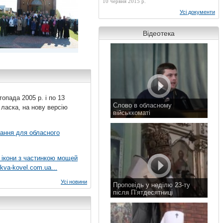
10 червня 2015 р.
Усі документи
Відеотека
топада 2005 р. і по 13
Слово в обласному
 ласка, на нову версію
військкоматі
11 листопада 2015 р.
вання для обласного
 ікони з частинкою мощей
kva-kovel.com.ua...
Усі новини
Проповідь у неділю 23-ту
після П’ятдесятниці
8 листопада 2015 р.