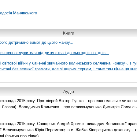
еодосія Манявського
Книги
рого дотримано вимог до цього жанру...
вященнослужителя від дитинства і до сьогоднішніх днів...
ї світової війни у баченні звичайного волинського селянина, «знизу», з г
писані без великої грамоти, але зі щирим серцем, і саме тим цінна ця кни
Аудіо
топада 2015 року. Протоієрей Віктор Пушко – про євангельське читання н
о і Лазаря). Володимир Клименко – про великомученика Димитрія Солунськ
стопада 2015 року. Священик Андрій Хромяк, викладач Волинської прав
ії Великомученика Юрія Переможця в с. Жабка Ківерецького деканату – 
ці (притча про сіяча).