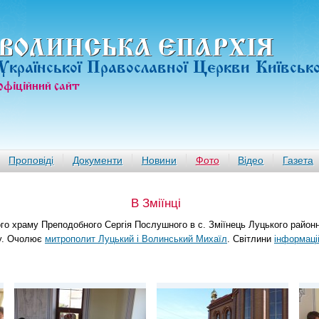
ВОЛИНСЬКА ЄПАРХIЯ
Української Православної Церкви Київськ
офiцiйний сайт
Проповіді
Документи
Новини
Фото
Відео
Газета
В Зміїнці
ого храму Преподобного Сергія Послушного в с. Зміїнець Луцького район
му. Очолює
митрополит Луцький і Волинський Михаїл
. Світлини
інформаці