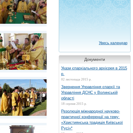
Увесь календар
Документи
Укази єпархіального архієрея в 2015
р.
02 листопада 2015 р.
Звернення Управління єпархії та
Управління ДСНС у Волинській
області
18 серпня 2015 р.
Резолюція міжнародної науково-
практичної конференції на тему:
«Християнська традиція Київської
Русі»*