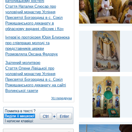
католицькому костелі
Стаття Наталки Слюсар про
чоловічий монастир Успіння
Пресвятої Богородиці в с. Сокіл
Рожищанського деканату в
обласному виданні «Вісник і Ко»
Інтерв’ю протоієрея Юрія Близнюка
про співпрацю молоді та
представників церкви
Розмовляла Оксана Федорук
Зцілений молитвою
Стаття Олени Лівіцької про
чоловічий монастир Успіння
Пресвятої Богородиці в с. Сокіл
Рожищанського деканату на сайті
Волинської газети
Усі передруки