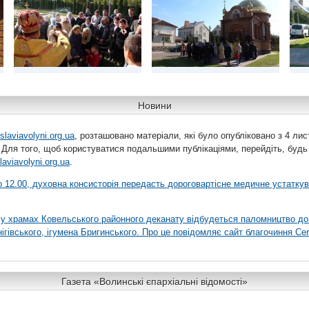
Новини
slaviavolyni.org.ua
, розташовано матеріали, які було опубліковано з 4 лис
 Для того, щоб користуватися подальшими публікаціями, перейдіть, будь
laviavolyni.org.ua
.
 о 12.00, духовна консисторія передасть дороговартісне медичне устатку
я у храмах Ковельського районного деканату відбудеться паломництво до
гівського, ігумена Бригинського. Про це повідомляє сайт благочиння Сer
Газета «Волинські єпархіальні відомості»