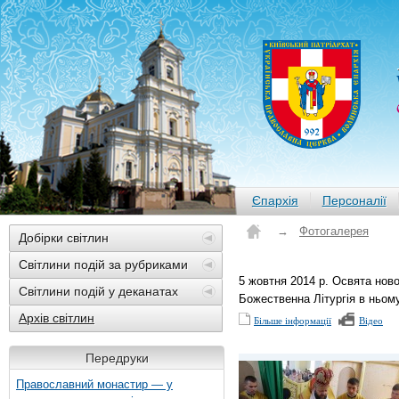
Єпархія
Персоналії
→
Фотогалерея
Добірки світлин
Світлини подій за рубриками
5 жовтня 2014 р. Освята нов
Світлини подій у деканатах
Божественна Літургія в ньо
Архів світлин
Більше інформації
Відео
Передруки
Православний монастир — у