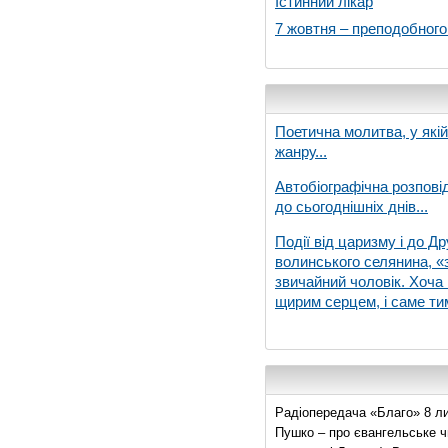
Істинний лікар
7 жовтня – преподобног
Поетична молитва, у які
жанру...
Автобіографічна розпові
до сьогоднішніх днів...
Події від царизму і до Др
волинського селянина, «з
звичайний чоловік. Хоча 
щирим серцем, і саме тим
Радіопередача «Благо» 8 ли
Пушко – про євангельське чи