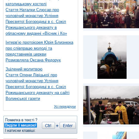
католицькому костелі
Стаття Наталки Слюсар про
чоловічий монастир Успіння
Пресвятої Богородиці в с. Сокіл
Рожищанського деканату в
обласному виданні «Вісник і Ко»
Інтерв’ю протоієрея Юрія Близнюка
про співпрацю молоді та
представників церкви
Розмовляла Оксана Федорук
Зцілений молитвою
Стаття Олени Лівіцької про
чоловічий монастир Успіння
Пресвятої Богородиці в с. Сокіл
Рожищанського деканату на сайті
Волинської газети
Усі передруки