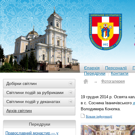
Єпархія
Персоналії
П
Передруки
Контакти
→
Фотогалерея
Добірки світлин
Світлини подій за рубриками
19 грудня 2014 р. Освята ка
Світлини подій у деканатах
в с. Соснина Іваничівського
д
Володимира Конопка.
Архів світлин
Більше інформації
Передруки
Православний монастир — у