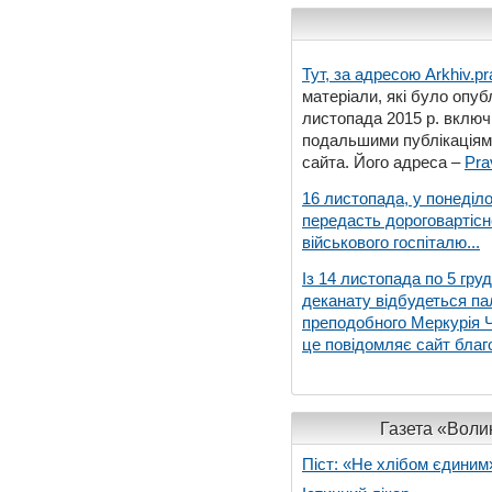
Тут, за адресою
Arkhiv.pr
матеріали, які було опубл
листопада 2015 р. включ
подальшими публікаціями
сайта. Його адреса –
Pra
16 листопада, у понеділо
передасть дороговартіс
військового госпіталю...
Із 14 листопада по 5 гру
деканату відбудеться па
преподобного Меркурія Че
це повідомляє сайт благо
Газета «Волин
Піст: «Не хлібом єдиним