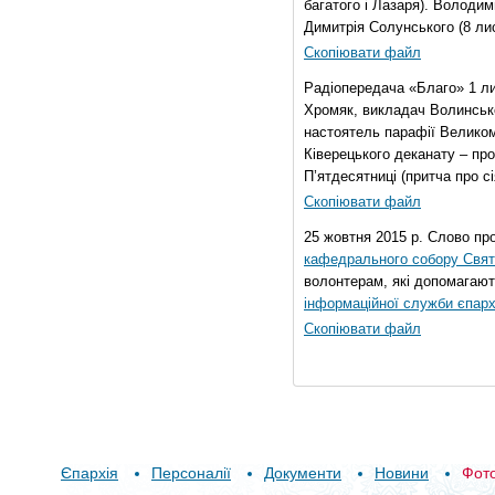
багатого і Лазаря). Володи
Димитрія Солунського (8 ли
Скопіювати файл
Радіопередача «Благо» 1 л
Хромяк, викладач Волинсько
настоятель парафії Велико
Ківерецького деканату – про
П’ятдесятниці (притча про сі
Скопіювати файл
25 жовтня 2015 р. Слово пр
кафедрального собору Свято
волонтерам, які допомагают
інформаційної служби єпарх
Скопіювати файл
Єпархія
Персоналії
Документи
Новини
Фот