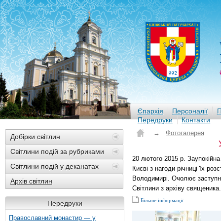
Єпархія
Персоналії
П
Передруки
Контакти
→
Фотогалерея
Добірки світлин
Світлини подій за рубриками
20 лютого 2015 р. Заупокійна 
Світлини подій у деканатах
Києві з нагоди річниці їх ро
Володимирі. Очолює заступн
Архів світлин
Світлини з архіву священика.
Більше інформації
Передруки
Православний монастир — у