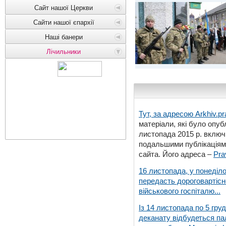
Сайт нашої Церкви
Сайти нашої єпархії
Наші банери
Лічильники
Тут, за адресою
Arkhiv.pr
матеріали, які було опубл
листопада 2015 р. включ
подальшими публікаціями
сайта. Його адреса –
Pra
16 листопада, у понеділо
передасть дороговартіс
військового госпіталю...
Із 14 листопада по 5 гру
деканату відбудеться па