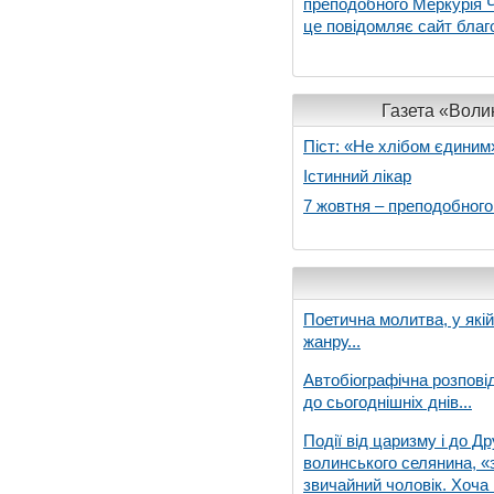
преподобного Меркурія Че
це повідомляє сайт благо
Газета «Волин
Піст: «Не хлібом єдиним
Істинний лікар
7 жовтня – преподобног
Поетична молитва, у які
жанру...
Автобіографічна розпові
до сьогоднішніх днів...
Події від царизму і до Др
волинського селянина, «з
звичайний чоловік. Хоча 