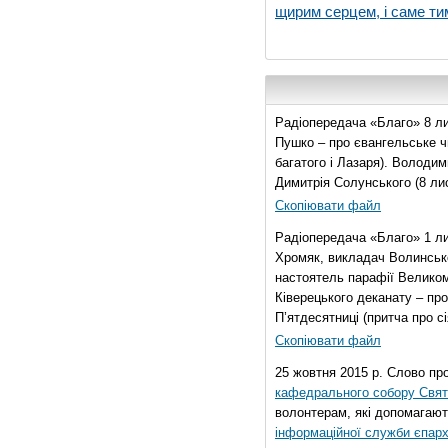
щирим серцем, і саме тим
Радіопередача «Благо» 8 ли
Пушко – про євангельське чи
багатого і Лазаря). Володи
Димитрія Солунського (8 ли
Скопіювати файл
Радіопередача «Благо» 1 л
Хромяк, викладач Волинсько
настоятель парафії Велико
Ківерецького деканату – про
П’ятдесятниці (притча про сі
Скопіювати файл
25 жовтня 2015 р. Слово пр
кафедрального собору Свято
волонтерам, які допомагают
інформаційної служби єпарх