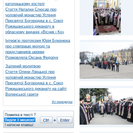
католицькому костелі
Стаття Наталки Слюсар про
чоловічий монастир Успіння
Пресвятої Богородиці в с. Сокіл
Рожищанського деканату в
обласному виданні «Вісник і Ко»
Інтерв’ю протоієрея Юрія Близнюка
про співпрацю молоді та
представників церкви
Розмовляла Оксана Федорук
Зцілений молитвою
Стаття Олени Лівіцької про
чоловічий монастир Успіння
Пресвятої Богородиці в с. Сокіл
Рожищанського деканату на сайті
Волинської газети
Усі передруки