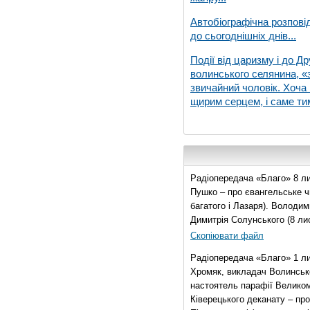
Автобіографічна розпові
до сьогоднішніх днів...
Події від царизму і до Др
волинського селянина, «з
звичайний чоловік. Хоча 
щирим серцем, і саме тим
Радіопередача «Благо» 8 ли
Пушко – про євангельське чи
багатого і Лазаря). Володи
Димитрія Солунського (8 ли
Скопіювати файл
Радіопередача «Благо» 1 л
Хромяк, викладач Волинсько
настоятель парафії Велико
Ківерецького деканату – про