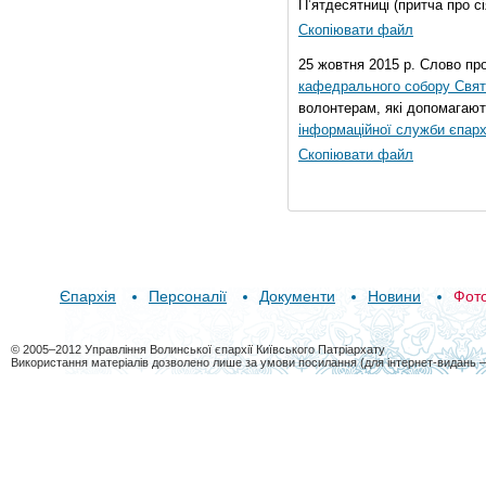
П’ятдесятниці (притча про сі
Скопіювати файл
25 жовтня 2015 р. Слово пр
кафедрального собору Свято
волонтерам, які допомагают
інформаційної служби єпарх
Скопіювати файл
Єпархія
Персоналії
Документи
Новини
Фот
© 2005–2012 Управління Волинської єпархії Київського Патріархату
Використання матеріалів дозволено лише за умови посилання (для інтернет-видань 