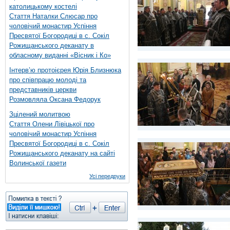
католицькому костелі
Стаття Наталки Слюсар про
чоловічий монастир Успіння
Пресвятої Богородиці в с. Сокіл
Рожищанського деканату в
обласному виданні «Вісник і Ко»
Інтерв’ю протоієрея Юрія Близнюка
про співпрацю молоді та
представників церкви
Розмовляла Оксана Федорук
Зцілений молитвою
Стаття Олени Лівіцької про
чоловічий монастир Успіння
Пресвятої Богородиці в с. Сокіл
Рожищанського деканату на сайті
Волинської газети
Усі передруки