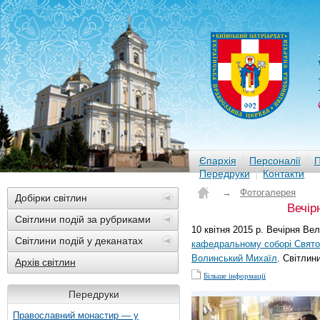
Єпархія
Персоналії
П
Передруки
Контакти
→
Фотогалерея
Добірки світлин
Вечір
Світлини подій за рубриками
10 квітня 2015 р. Вечірня Ве
Світлини подій у деканатах
кафедральному соборі Святої
Волинський Михаїл
. Світлин
Архів світлин
Більше інформації
Передруки
Православний монастир — у