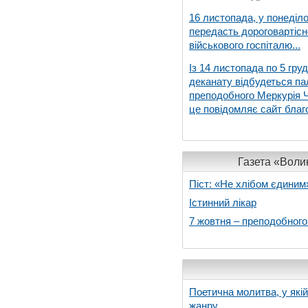
16 листопада, у понеділо
передасть дороговартіс
військового госпіталю...
Із 14 листопада по 5 гру
деканату відбудеться па
преподобного Меркурія Че
це повідомляє сайт благо
Газета «Волин
Піст: «Не хлібом єдиним
Істинний лікар
7 жовтня – преподобног
Поетична молитва, у які
жанру...