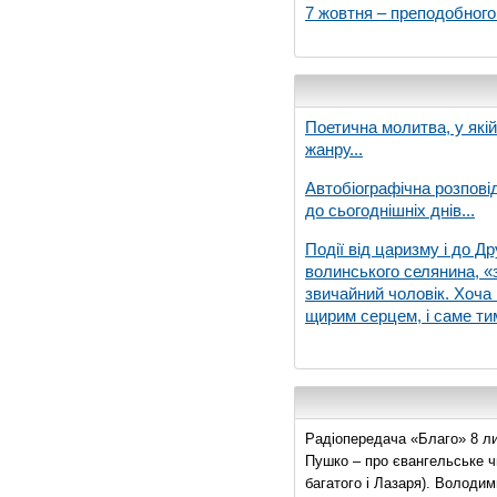
7 жовтня – преподобног
Поетична молитва, у які
жанру...
Автобіографічна розпові
до сьогоднішніх днів...
Події від царизму і до Др
волинського селянина, «з
звичайний чоловік. Хоча 
щирим серцем, і саме тим
Радіопередача «Благо» 8 ли
Пушко – про євангельське чи
багатого і Лазаря). Володи