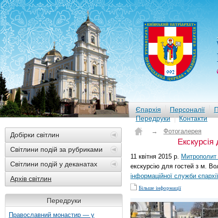
Єпархія
Персоналії
П
Передруки
Контакти
→
Фотогалерея
Добірки світлин
Екскурсія 
Світлини подій за рубриками
11 квітня 2015 р.
Митрополит 
Світлини подій у деканатах
екскурсію для гостей з м. Во
інформаційної служби єпархі
Архів світлин
Більше інформації
Передруки
Православний монастир — у