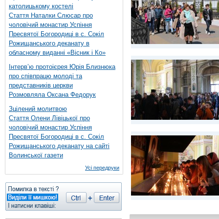
католицькому костелі
Стаття Наталки Слюсар про
чоловічий монастир Успіння
Пресвятої Богородиці в с. Сокіл
Рожищанського деканату в
обласному виданні «Вісник і Ко»
Інтерв’ю протоієрея Юрія Близнюка
про співпрацю молоді та
представників церкви
Розмовляла Оксана Федорук
Зцілений молитвою
Стаття Олени Лівіцької про
чоловічий монастир Успіння
Пресвятої Богородиці в с. Сокіл
Рожищанського деканату на сайті
Волинської газети
Усі передруки