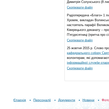
Димитрія Солунського (8 ли
Скопіювати файл
Радіопередача «Благо» 1 л
Хромяк, викладач Волинсько
настоятель парафії Велико
Ківерецького деканату – про
П’ятдесятниці (притча про сі
Скопіювати файл
25 жовтня 2015 р. Слово пр
кафедрального собору Свято
волонтерам, які допомагают
інформаційної служби єпарх
Скопіювати файл
Єпархія
Персоналії
Документи
Новини
Фот