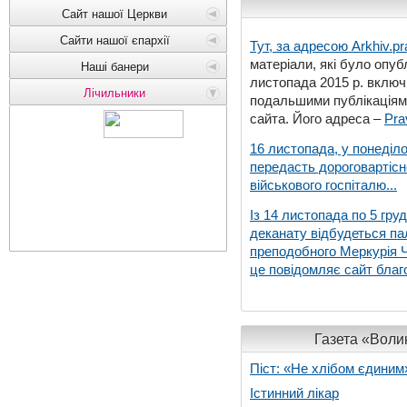
Сайт нашої Церкви
Сайти нашої єпархії
Тут, за адресою
Arkhiv.pr
матеріали, які було опубл
Наші банери
листопада 2015 р. включ
Лічильники
подальшими публікаціями
сайта. Його адреса –
Pra
16 листопада, у понеділо
передасть дороговартіс
військового госпіталю...
Із 14 листопада по 5 гру
деканату відбудеться па
преподобного Меркурія Че
це повідомляє сайт благо
Газета «Волин
Піст: «Не хлібом єдиним
Істинний лікар