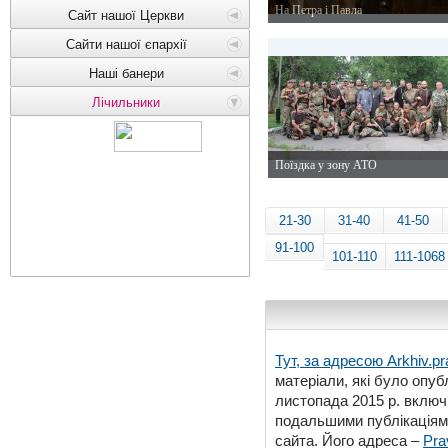
На Петра і Павла
Сайт нашої Церкви
12 липня 2015 р.
Сайти нашої єпархії
Наші банери
Лічильники
Поїздка у зону АТО
3 липня 2015 р.
21-30
31-40
41-50
91-100
101-110
111-1068
Тут, за адресою
Arkhiv.pr
матеріали, які було опубл
листопада 2015 р. включ
подальшими публікаціями
сайта. Його адреса –
Pra