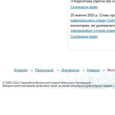
П’ятдесятниці (притча про сі
Скопіювати файл
25 жовтня 2015 р. Слово пр
кафедрального собору Свято
волонтерам, які допомагают
інформаційної служби єпарх
Скопіювати файл
Єпархія
Персоналії
Документи
Новини
Фот
© 2005–2012 Управління Волинської єпархії Київського Патріархату
Використання матеріалів дозволено лише за умови посилання (для інтернет-видань 