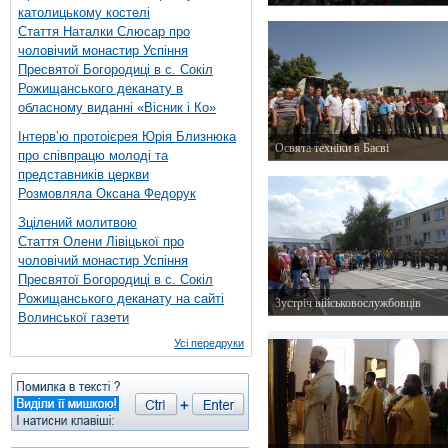
католицькому костелі
25 липня 2015 р.
Стаття Наталки Слюсар про
чоловічий монастир Успіння
Пресвятої Богородиці в с. Сокіл
Рожищанського деканату в
обласному виданні «Вісник і Ко»
Інтерв’ю протоієрея Юрія Близнюка
Освята техніки в Баєві
про співпрацю молоді та
19 липня 2015 р.
представників церкви
Розмовляла Оксана Федорук
Зцілений молитвою
Стаття Олени Лівіцької про
чоловічий монастир Успіння
Пресвятої Богородиці в с. Сокіл
Рожищанського деканату на сайті
Зустріч військовослужбовців
Волинської газети
14 липня 2015 р.
Усі передруки