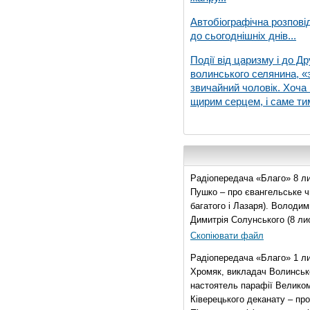
Автобіографічна розпові
до сьогоднішніх днів...
Події від царизму і до Др
волинського селянина, «з
звичайний чоловік. Хоча 
щирим серцем, і саме тим
Радіопередача «Благо» 8 ли
Пушко – про євангельське чи
багатого і Лазаря). Володи
Димитрія Солунського (8 ли
Скопіювати файл
Радіопередача «Благо» 1 л
Хромяк, викладач Волинсько
настоятель парафії Велико
Ківерецького деканату – про