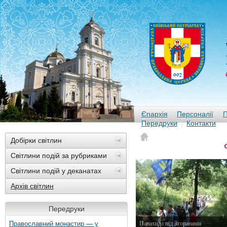
Єпархія
Персоналії
П
Передруки
Контакти
Добірки світлин
Світлини подій за рубриками
Світлини подій у деканатах
Архів світлин
Передруки
Православний монастир — у
Панахида під Згоранами