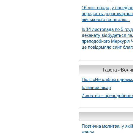
16 листопада, у понеділо
передасть дороговартіс
військового госпіталю...
Із 14 листопада по 5 гру
деканату відбудеться па
преподобного Меркурія Че
це повідомляє сайт благо
Газета «Волин
Піст: «Не хлібом єдиним
Істинний лікар
7 жовтня – преподобног
Поетична молитва, у які
жанру...