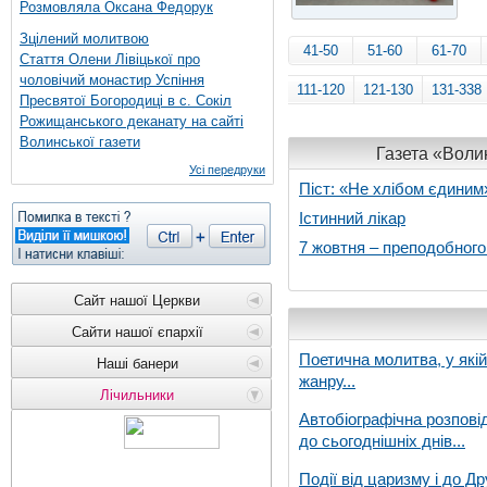
Розмовляла Оксана Федорук
Зцілений молитвою
41-50
51-60
61-70
Стаття Олени Лівіцької про
чоловічий монастир Успіння
111-120
121-130
131-338
Пресвятої Богородиці в с. Сокіл
Рожищанського деканату на сайті
Волинської газети
Газета «Волин
Усі передруки
Піст: «Не хлібом єдиним
Істинний лікар
7 жовтня – преподобног
Сайт нашої Церкви
Сайти нашої єпархії
Поетична молитва, у які
Наші банери
жанру...
Лічильники
Автобіографічна розпові
до сьогоднішніх днів...
Події від царизму і до Др