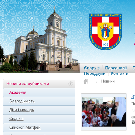
Єпархія
Персоналії
П
Передруки
Контакти
→
Новини
Новини за рубриками
Академія
З
Благодійність
Па
пр
Діти і молодь
08
Єпархія
Єпископ Матфей