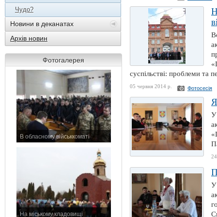
Чудо?
Н
в
Новини в деканатах
В
Архів новин
а
п
Фотогалерея
«
суспільстві: проблеми та п
05 червня 2014 р.
Фотосесія
Я
У
а
«
В обласному військкоматі
П
11 листопада 2015 р.
24
П
У
а
г
С
На міському кладовищі