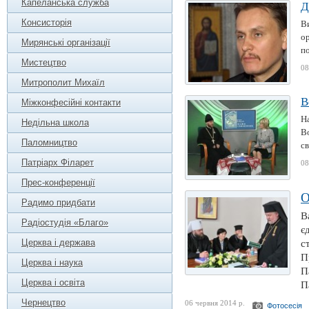
Капеланська служба
Д
Консисторія
В
о
Мирянські організації
по
Мистецтво
08
Митрополит Михаїл
В
Міжконфесійні контакти
Н
Недільна школа
В
Паломництво
св
Патріарх Філарет
08
Прес-конференції
О
Радимо придбати
В
Радіостудія «Благо»
є
Церква і держава
с
П
Церква і наука
П
Церква і освіта
П
Чернецтво
06 червня 2014 р.
Фотосесія