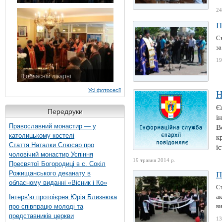
7 листопада 2015 р.
24
П
С
за
19
В обласній лікарні
3 листопада 2015 р.
Усі фотосесії
Н
Є
Передруки
і
Православний монастир — у
В
католицькому костелі
к
Стаття Наталки Слюсар про
і
чоловічий монастир Успіння
19 травня 2014 р.
Пресвятої Богородиці в с. Сокіл
Рожищанського деканату в
П
обласному виданні «Вісник і Ко»
С
ак
Інтерв’ю протоієрея Юрія Близнюка
в
про співпрацю молоді та
представників церкви
13