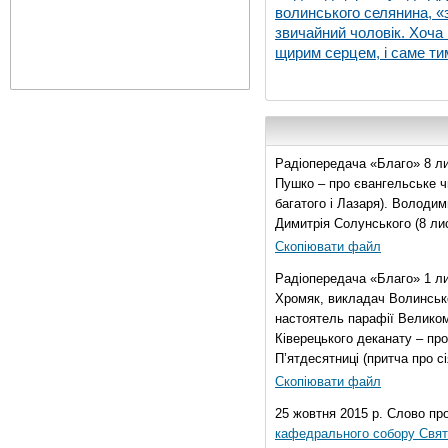
волинського селянина, «з
звичайний чоловік. Хоча 
щирим серцем, і саме тим
Радіопередача «Благо» 8 ли
Пушко – про євангельське чи
багатого і Лазаря). Володи
Димитрія Солунського (8 ли
Скопіювати файл
Радіопередача «Благо» 1 л
Хромяк, викладач Волинсько
настоятель парафії Велико
Ківерецького деканату – про
П’ятдесятниці (притча про сі
Скопіювати файл
25 жовтня 2015 р. Слово пр
кафедрального собору Свято