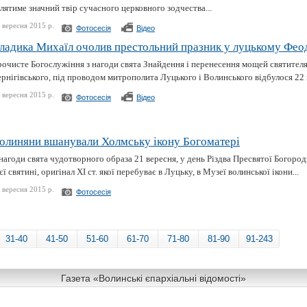
лятиме значний твір сучасного церковного зодчества...
 вересня 2015 р.
Фотосесія
Відео
ладика Михаїл очолив престольний празник у луцькому Фео
рочисте Богослужіння з нагоди свята Знайдення і перенесення мощей святителя
рнігівського, під проводом митрополита Луцького і Волинського відбулося 22 в
 вересня 2015 р.
Фотосесія
Відео
олиняни вшанували Холмську ікону Богоматері
нагоди свята чудотворного образа 21 вересня, у день Різдва Пресвятої Богоро
єї святині, оригінал XI ст. якої перебуває в Луцьку, в Музеї волинської ікони...
 вересня 2015 р.
Фотосесія
31-40
41-50
51-60
61-70
71-80
81-90
91-243
Газета «Волинські єпархіальні відомості»