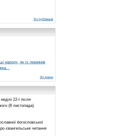
Усі публікації
ущі народу, як їх пережив
жка...
Усі книги
еділі 22-ї після
ого (8 листопада).
ославної богословської
про євангельське читання