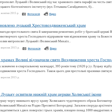
трополит Луцький і Волинський під час храмового свята парафії на честь свят
цького біотехнічного інституту (вул. Гетьмана Сагайдачного, 6)...
 жовтня 2015 р.
Фотосесія
Відео
новлено луцький Хрестовоздвиженський храм
 нагоди престольного свята й завершення ремонтних робіт у братській церкві 
ивотворчого хреста Господнього відправили чин відновлення храму та Божест
чолив митрополит Луцький і Волинський Михаїл...
 вересня 2015 р.
Фотосесія
Відео
 храмах Волині відзначили свято Воздвиження хреста Госпо
 зазначено в єпархіальному календарі, 395 років тому (1620 р.) у Луцьку відб
оздвиження хреста Господнього. Також цього дня престольні празники святкую
 вересня 2015 р.
 Луцьку освятили нижній храм церкви Холмської ікони
ершу чергу нижнього ярусу храму Холмського чудотворного образа Богоматер
Волинський Михаїл на Різдво Пресвятої Богородиці. Загалом споруда архітект
ладатиметься з двох поверхів і трьох храмів, площею понад 1000 квадратних ме