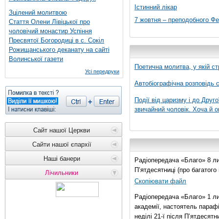
Істинний лікар
Зцілений молитвою
7 жовтня – преподобного Ф
Стаття Олени Лівіцької про
чоловічий монастир Успіння
Пресвятої Богородиці в с. Сокіл
Рожищанського деканату на сайті
Волинської газети
Поетична молитва, у якій ст
Усі передруки
Автобіографічна розповідь с
Події від царизму і до Друго
звичайний чоловік. Хоча й о
Сайт нашої Церкви
Сайти нашої єпархії
Наші банери
Радіопередача «Благо» 8 лис
П’ятдесятниці (про багатог
Лічильники
Скопіювати файл
Радіопередача «Благо» 1 ли
академії, настоятель параф
неділі 21-ї після П’ятдесятни