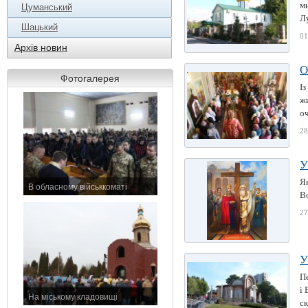
ми
Цуманський
Лу
Шацький
01
Архів новин
О
Фотогалерея
Із
ж
о
28
У
Як
В обласному військкоматі
В
11 листопада 2015 р.
27
У
П
і 
На міському кладовищі
ск