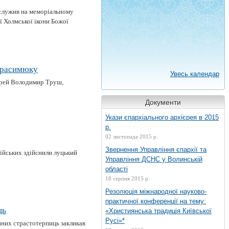
в служив на меморіальному
ї Холмської ікони Божої
Герасимюку
Увесь календар
ієрей Володимир Труш,
Документи
Укази єпархіального архієрея в 2015
р.
02 листопада 2015 р.
Звернення Управління єпархії та
сійських здійснили луцький
Управління ДСНС у Волинській
області
18 серпня 2015 р.
Резолюція міжнародної науково-
практичної конференції на тему:
ць
«Християнська традиція Київської
Русі»*
нних страстотерпиць закликав