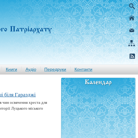
ого Патріархату
Книги
Аудіо
Передруки
Контакти
Календар
і біля Гаразджі
 чин освячення хреста для
иторії Луцького міського