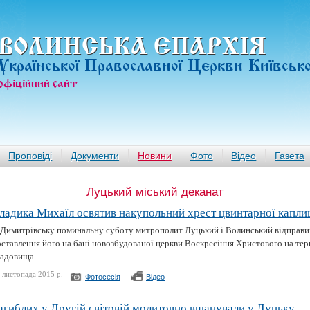
ВОЛИНСЬКА ЄПАРХIЯ
Української Православної Церкви Київськ
офiцiйний сайт
Проповіді
Документи
Новини
Фото
Відео
Газета
Луцький міський деканат
ладика Михаїл освятив накупольний хрест цвинтарної каплиц
 Димитрівську поминальну суботу митрополит Луцький і Волинський відправив
ставлення його на бані новозбудованої церкви Воскресіння Христового на тер
адовища...
 листопада 2015 р.
Фотосесія
Відео
агиблих у Другій світовій молитовно вшанували у Луцьку