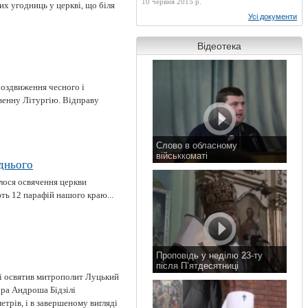
10 червня 2015 р.
их угодниць у церкві, що біля
Усі документи
Відеотека
Воздвиження чесного і
венну Літургію. Відправу
Слово в обласному
військкоматі
днього
11 листопада 2015 р.
улося освячення церкви
ть 12 парафій нашого краю...
Проповідь у неділю 23-ту
після П’ятдесятниці
і освятив митрополит Луцький
8 листопада 2015 р.
ора Андроша Бідзілі
трів, і в завершеному вигляді