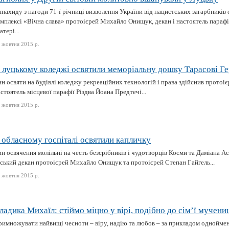
нахиду з нагоди 71-ї річниці визволення України від нацистських загарбникі
мплексі «Вічна слава» протоієрей Михайло Онищук, декан і настоятель парафі
тері...
 жовтня 2015 р.
 луцькому коледжі освятили меморіальну дошку Тарасові 
ин освяти на будівлі коледжу рекреаційних технологій і права здійснив прото
стоятель місцевої парафії Різдва Йоана Предтечі...
 жовтня 2015 р.
 обласному госпіталі освятили капличку
н освячення молільні на честь безсрібників і чудотворців Косми та Даміана А
іський декан протоієрей Михайло Онищук та протоієрей Степан Гайгель...
 жовтня 2015 р.
ладика Михаїл: стіймо міцно у вірі, подібно до сім’ї мучени
римножувати найвищі чесноти – віру, надію та любов – за прикладом однойме