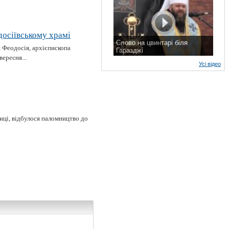
досіївському храмі
Слово на цвинтарі біля
 Феодосія, архієпископа
Гаразджі
ересня...
7 листопада 2015 р.
Усі відео
диці, відбулося паломництво до