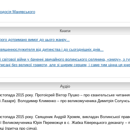
еодосія Манявського
Книги
рого дотримано вимог до цього жанру...
вященнослужителя від дитинства і до сьогоднішніх днів...
ї світової війни у баченні звичайного волинського селянина, «знизу», з г
писані без великої грамоти, але зі щирим серцем, і саме тим цінна ця кни
Аудіо
топада 2015 року. Протоієрей Віктор Пушко – про євангельське читання н
о і Лазаря). Володимир Клименко – про великомученика Димитрія Солунськ
стопада 2015 року. Священик Андрій Хромяк, викладач Волинської прав
ії Великомученика Юрія Переможця в с. Жабка Ківерецького деканату – 
ці (притча про сіяча).