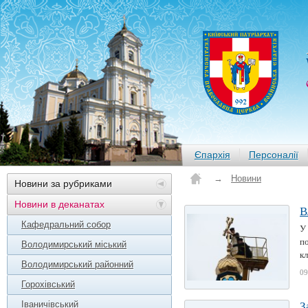
Єпархія
Персоналії
→
Новини
Новини за рубриками
Новини в деканатах
В
Кафедральний собор
У
по
Володимирський міський
кл
Володимирський районний
09
Горохівський
Іваничівський
З