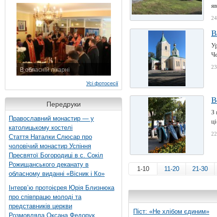
7 листопада 2015 р.
яв
24
В
У
Че
23
В обласній лікарні
3 листопада 2015 р.
Усі фотосесії
В
Передруки
З 
Православний монастир — у
ці
католицькому костелі
22
Стаття Наталки Слюсар про
чоловічий монастир Успіння
Пресвятої Богородиці в с. Сокіл
Рожищанського деканату в
1-10
11-20
21-30
обласному виданні «Вісник і Ко»
Інтерв’ю протоієрея Юрія Близнюка
про співпрацю молоді та
представників церкви
Піст: «Не хлібом єдиним»
Розмовляла Оксана Федорук