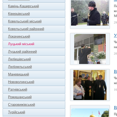
Па
Камінь-Каширський
ко
Ківерцівський
Ма
Ковельський міський
29
Ковельський районний
У
Локачинський
Ч
Луцький міський
на
Луцький районний
20
Любешівський
Любомльський
В
Маневицький
Чи
Нововолинський
м
Ратнівський
16
Рожищанський
Старовижівський
В
Турійський
П