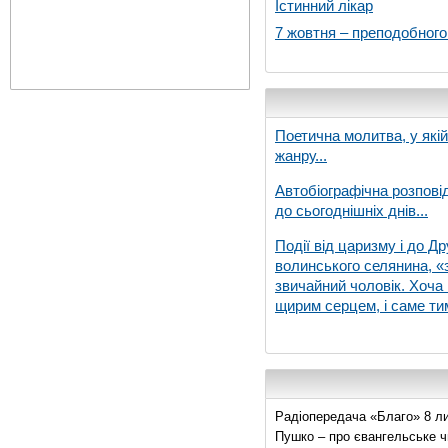
Істинний лікар
7 жовтня – преподобног
Поетична молитва, у які
жанру...
Автобіографічна розпові
до сьогоднішніх днів...
Події від царизму і до Др
волинського селянина, «з
звичайний чоловік. Хоча 
щирим серцем, і саме тим
Радіопередача «Благо» 8 ли
Пушко – про євангельське чи