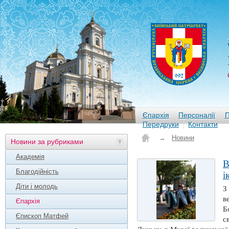
Єпархія
Персоналії
П
Передруки
Контакти
→
Новини
Новини за рубриками
Академія
В
Благодійність
і
Діти і молодь
З
в
Єпархія
Б
Єпископ Матфей
с