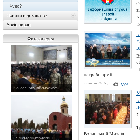
О
Чудо?
в
Новини в деканатах
w
Архів новин
15
Б
Фотогалерея
«
в
В
о
п
потреби армії...
22 квітня 2015 р.
Відео
В обласному військкоматі
У
11 листопада 2015 р.
Б
п
7
п
Т
Волинський Михаїл...
На міському кладовищі