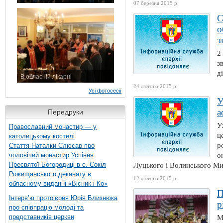
07 березня 2015 р.
7 листопада 2015 р.
С
о
з
2
з
д
В обласній лікарні
3 листопада 2015 р.
24 лютого 2015 р.
Усі фотосесії
У
а
Передруки
У
Православний монастир — у
ц
католицькому костелі
р
Стаття Наталки Слюсар про
чоловічий монастир Успіння
о
Пресвятої Богородиці в с. Сокіл
Луцького і Волинського Мих
Рожищанського деканату в
12 лютого 2015 р.
обласному виданні «Вісник і Ко»
П
Інтерв’ю протоієрея Юрія Близнюка
р
про співпрацю молоді та
представників церкви
М