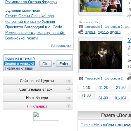
Розмовляла Оксана Федорук
к
о
Зцілений молитвою
д
Стаття Олени Лівіцької про
чоловічий монастир Успіння
16 січня 2015 р.
,
,
Пресвятої Богородиці в с. Сокіл
Фотосесія 1
фотосесія 2
фот
,
,
Відео 1
відео 2
відео 3
Рожищанського деканату на сайті
Волинської газети
У
р
Усі передруки
С
Б
в
08
,
Фотосесія 1
фотосесія 2
Сайт нашої Церкви
1-10
11-20
21-30
Сайти нашої єпархії
71-80
Наші банери
81-90
91-104
Лічильники
Газета «Волин
Піст: «Не хлібом єдиним