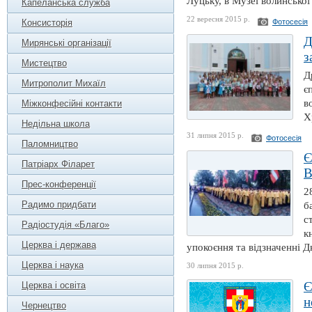
Луцьку, в Музеї волинської 
Капеланська служба
22 вересня 2015 р.
Консисторія
Фотосесія
Д
Мирянські організації
з
Мистецтво
Д
Митрополит Михаїл
є
в
Міжконфесійні контакти
Х
Недільна школа
31 липня 2015 р.
Фотосесія
Паломництво
Є
Патріарх Філарет
В
Прес-конференції
2
Радимо придбати
б
с
Радіостудія «Благо»
к
Церква і держава
упокоєння та відзначенні Д
Церква і наука
30 липня 2015 р.
Є
Церква і освіта
н
Чернецтво