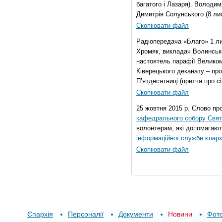
багатого і Лазаря). Володи
Димитрія Солунського (8 ли
Скопіювати файл
Радіопередача «Благо» 1 л
Хромяк, викладач Волинсько
настоятель парафії Велико
Ківерецького деканату – про
П’ятдесятниці (притча про сі
Скопіювати файл
25 жовтня 2015 р. Слово пр
кафедрального собору Свято
волонтерам, які допомагают
інформаційної служби єпарх
Скопіювати файл
Єпархія
Персоналії
Документи
Новини
Фот