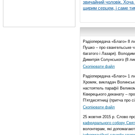
звичайний чоловік. Хоча 
щирим серцем, і саме тим
Радіопередача «Благо» 8 ли
Пушко – про євангельське чи
багатого і Лазаря). Володи
Димитрія Солунського (8 ли
Скопіювати файл
Радіопередача «Благо» 1 л
Хромяк, викладач Волинсько
настоятель парафії Велико
Ківерецького деканату – про
П’ятдесятниці (притча про сі
Скопіювати файл
25 жовтня 2015 р. Слово пр
кафедрального собору Свято
волонтерам, які допомагают
інформаційної служби єпарх