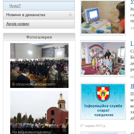
У
Чудо?
Ві
Новини в деканатах
с
пр
Архів новин
14
Фотогалерея
І
С
Б
д
р
06
В обласному військкоматі
Я
11 листопада 2015 р.
П
м
к
х
д
27 червня 2013 р.
На міському кладовищі