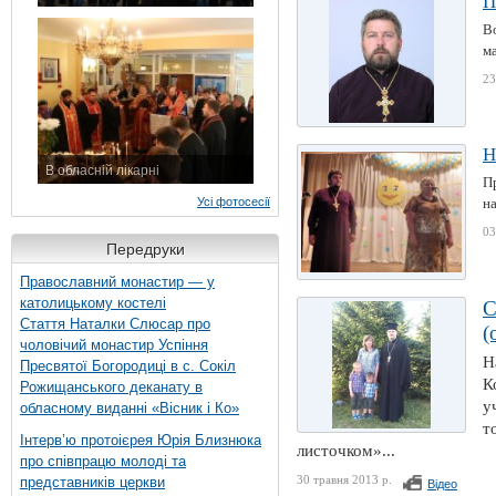
П
7 листопада 2015 р.
В
м
23
Н
В обласній лікарні
Пр
3 листопада 2015 р.
Усі фотосесії
на
03
Передруки
Православний монастир — у
католицькому костелі
С
Стаття Наталки Слюсар про
(
чоловічий монастир Успіння
Н
Пресвятої Богородиці в с. Сокіл
К
Рожищанського деканату в
у
обласному виданні «Вісник і Ко»
т
Інтерв’ю протоієрея Юрія Близнюка
листочком»...
про співпрацю молоді та
30 травня 2013 р.
представників церкви
Відео