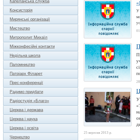
Капеланська служба
«
Консисторія
У
мо
Мирянські організації
ус
Мистецтво
01
Митрополит Михаїл
П
Міжконфесійні контакти
П
Недільна школа
у
Паломництво
с
п
Патріарх Філарет
28
Прес-конференції
Ц
Радимо придбати
У
Радіостудія «Благо»
«
Церква і держава
н
о
Церква і наука
д
Церква і освіта
25 вересня 2013 р.
Чернецтво