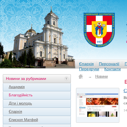
Єпархія
Персоналії
П
Передруки
Контакти
→
Новини
Новини за рубриками
Академія
С
Благодійність
Ві
сл
Діти і молодь
14
Єпархія
Єпископ Матфей