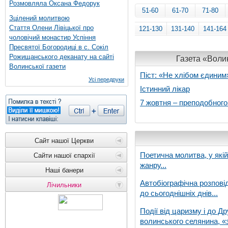
Розмовляла Оксана Федорук
51-60
61-70
71-80
Зцілений молитвою
Стаття Олени Лівіцької про
121-130
131-140
141-164
чоловічий монастир Успіння
Пресвятої Богородиці в с. Сокіл
Рожищанського деканату на сайті
Газета «Волин
Волинської газети
Піст: «Не хлібом єдиним
Усі передруки
Істинний лікар
7 жовтня – преподобног
Сайт нашої Церкви
Поетична молитва, у які
Сайти нашої єпархії
жанру...
Наші банери
Автобіографічна розпові
Лічильники
до сьогоднішніх днів...
Події від царизму і до Др
волинського селянина, «з