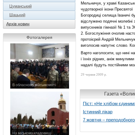
Мельничук, у храмі Казанськ
Цуманський
чудотворної ікони Пресвятої
Шацький
Богородиці селища Іваничі б
відслужено подячні молебні 
Архів новин
випускників гімназії № 1 та
2. Богослужіння очолив наст
Фотогалерея
протоієрей Андрій Мельничук
виголосив напутнє слово. Ко
Варто наголосити, що нині н
і їхніх рідних, аніж минулим
надалі будуть постійними мо
29 червня 2009 р.
В обласному військкоматі
11 листопада 2015 р.
Газета «Волин
Піст: «Не хлібом єдиним
Істинний лікар
7 жовтня – преподобног
На міському кладовищі