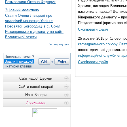
Радіопередача «Благо» 1 л
Розмовляла Оксана Федорук
Хромяк, викладач Волинсько
Зцілений молитвою
настоятель парафії Велико
Стаття Олени Лівіцької про
Ківерецького деканату – про
чоловічий монастир Успіння
П’ятдесятниці (притча про сі
Пресвятої Богородиці в с. Сокіл
Скопіювати файл
Рожищанського деканату на сайті
Волинської газети
25 жовтня 2015 р. Слово пр
кафедрального собору Свято
Усі передруки
волонтерам, які допомагают
інформаційної служби єпарх
Скопіювати файл
Сайт нашої Церкви
Сайти нашої єпархії
Наші банери
Лічильники