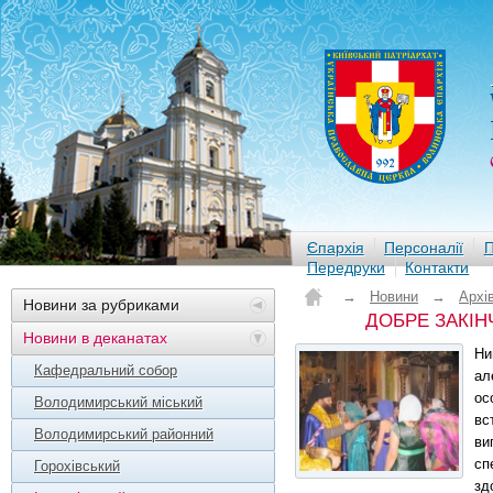
Єпархія
Персоналії
П
Передруки
Контакти
→
Новини
→
Архі
Новини за рубриками
ДОБРЕ ЗАКІН
Новини в деканатах
Ни
Кафедральний собор
ал
ос
Володимирський міський
вс
Володимирський районний
ви
сп
Горохівський
зд