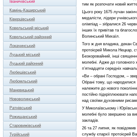
Іваничівський
тим як розпочати новий житт
Камінь-Каширський
Цього року 1675 лучан закін
медалісти, лідери учнівсько
Ківерцівський
олімпіад – зібралися 26 черв
Ковельський міський
інших їх привітав та благосл
Волинський Михаїл.
Ковельський районний
Того ж дня владика, декан С
Локачинський
протоієрей Микола Нецкар, с
Луцький міський
Безкоровайний, інші священн
молебні. Адже до головного
Луцький районний
п’ятнадцяти середніх навчаль
Любешівський
«Ви – обрані Господом, – зв
Любомльський
Обрані тому, що народилися в
належите до нового поколінн
Маневицький
постійно підкріплюювати на
Нововолинський
над своїми духовними рисам
Ратнівський
У Миколаївському і Юріївськ
молебні було звершено за ви
Рожищанський
закладів.
Старовижівський
26 та 27 липня, як повідомив
службу єпархії протоієрей В
Турійський