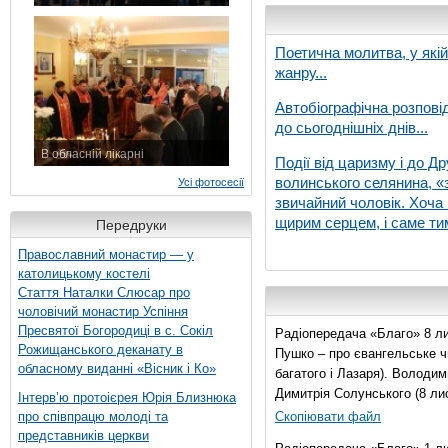
7 листопада 2015 р.
Поетична молитва, у які
жанру...
Автобіографічна розпові
до сьогоднішніх днів...
В обласній лікарні
Події від царизму і до Др
3 листопада 2015 р.
волинського селянина, «з
Усі фотосесії
звичайний чоловік. Хоча 
щирим серцем, і саме тим
Передруки
Православний монастир — у
католицькому костелі
Стаття Наталки Слюсар про
чоловічий монастир Успіння
Пресвятої Богородиці в с. Сокіл
Радіопередача «Благо» 8 ли
Рожищанського деканату в
Пушко – про євангельське чи
обласному виданні «Вісник і Ко»
багатого і Лазаря). Володи
Димитрія Солунського (8 ли
Інтерв’ю протоієрея Юрія Близнюка
про співпрацю молоді та
Скопіювати файл
представників церкви