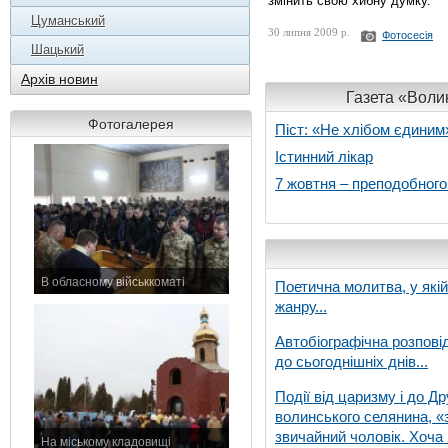
змінить свою хибну думку.
Цуманський
30 липня 2009 р.
Фотосесія
Шацький
Архів новин
Газета «Волин
Фотогалерея
Піст: «Не хлібом єдиним
Істинний лікар
7 жовтня – преподобног
В обласному військкоматі
Поетична молитва, у які
11 листопада 2015 р.
жанру...
Автобіографічна розпові
до сьогоднішніх днів...
Події від царизму і до Др
волинського селянина, «з
звичайний чоловік. Хоча 
На міському кладовищі