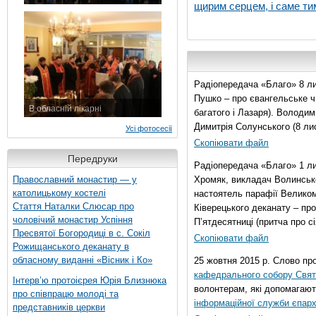
щирим серцем, і саме тим
7 листопада 2015 р.
Радіопередача «Благо» 8 ли
Пушко – про євангельське чи
В обласній лікарні
багатого і Лазаря). Володи
3 листопада 2015 р.
Димитрія Солунського (8 ли
Усі фотосесії
Скопіювати файл
Передруки
Радіопередача «Благо» 1 л
Православний монастир — у
Хромяк, викладач Волинсько
католицькому костелі
настоятель парафії Велико
Стаття Наталки Слюсар про
Ківерецького деканату – про
чоловічий монастир Успіння
П’ятдесятниці (притча про сі
Пресвятої Богородиці в с. Сокіл
Скопіювати файл
Рожищанського деканату в
обласному виданні «Вісник і Ко»
25 жовтня 2015 р. Слово пр
кафедрального собору Свято
Інтерв’ю протоієрея Юрія Близнюка
волонтерам, які допомагают
про співпрацю молоді та
інформаційної служби єпарх
представників церкви