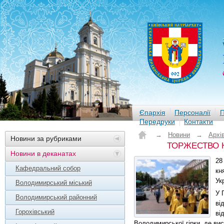
Єпархія
Персоналії
П
Передруки
Контакти
→
Новини
→
Архі
Новини за рубриками
ТОРЖЕСТВО К
Новини в деканатах
28
Кафедральний собор
кн
Ук
Володимирський міський
У 
Володимирський районний
ві
Горохівський
ві
Володимирської гірки, де ви