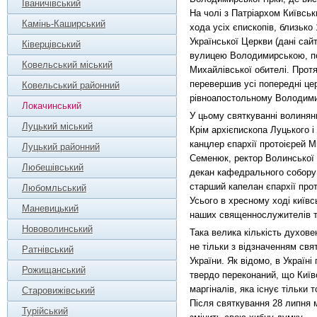
Іваничівський
На чолі з Патріархом Київськ
Камінь-Каширський
хода усіх єпископів, близько
Української Церкви (дані сай
Ківерцівський
вулицею Володимирською, пов
Ковельський міський
Михайлівської обителі. Протя
перевершив усі попередні це
Ковельський районний
рівноапостольному Володими
Локачинський
У цьому святкуванні волинян
Луцький міський
Крім архієпископа Луцького 
канцлер єпархії протоієрей М
Луцький районний
Семенюк, ректор Волинської д
Любешівський
декан кафедрального собору 
старший капелан єпархії про
Любомльський
Усього в хресному ході київ
Маневицький
наших священнослужителів та
Нововолинський
Така велика кількість духове
не тільки з відзначенням св
Ратнівський
України. Як відомо, в Україн
Рожищанський
твердо переконаний, що Київ
маргіналів, яка існує тільки 
Старовижівський
Після святкування 28 липня
Турійський