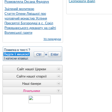
Скопіювати файл
Розмовляла Оксана Федорук
Зцілений молитвою
Стаття Олени Лівіцької про
чоловічий монастир Успіння
Пресвятої Богородиці в с. Сокіл
Рожищанського деканату на сайті
Волинської газети
Усі передруки
Сайт нашої Церкви
Сайти нашої єпархії
Наші банери
Лічильники