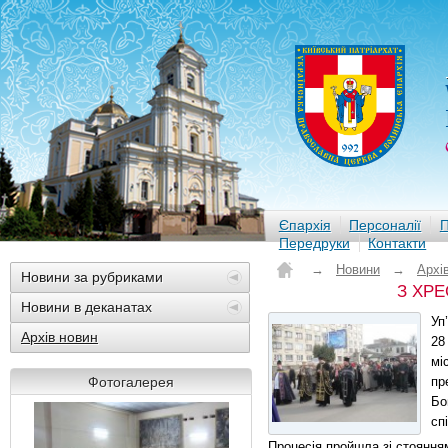
Єпархія
Персоналії
П
Передруки
Контакти
→
Новини
→
Архі
Новини за рубриками
З ХР
Новини в деканатах
Уп
Архів новин
28
мі
Фотогалерея
пр
Бо
сп
Процесія пройшла зі стоянням