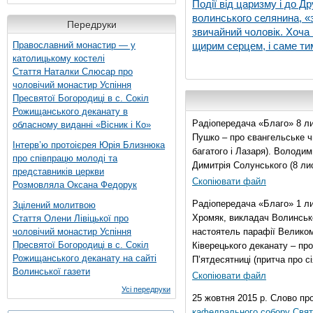
Події від царизму і до Др
волинського селянина, «з
Передруки
звичайний чоловік. Хоча 
Православний монастир — у
щирим серцем, і саме тим
католицькому костелі
Стаття Наталки Слюсар про
чоловічий монастир Успіння
Пресвятої Богородиці в с. Сокіл
Рожищанського деканату в
Радіопередача «Благо» 8 ли
обласному виданні «Вісник і Ко»
Пушко – про євангельське чи
Інтерв’ю протоієрея Юрія Близнюка
багатого і Лазаря). Володи
про співпрацю молоді та
Димитрія Солунського (8 ли
представників церкви
Скопіювати файл
Розмовляла Оксана Федорук
Радіопередача «Благо» 1 л
Зцілений молитвою
Хромяк, викладач Волинсько
Стаття Олени Лівіцької про
чоловічий монастир Успіння
настоятель парафії Велико
Пресвятої Богородиці в с. Сокіл
Ківерецького деканату – про
Рожищанського деканату на сайті
П’ятдесятниці (притча про сі
Волинської газети
Скопіювати файл
Усі передруки
25 жовтня 2015 р. Слово пр
кафедрального собору Свято