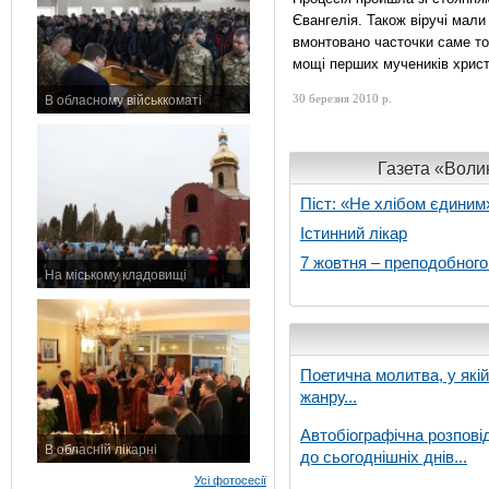
Євангелія. Також віручі мали
вмонтовано часточки саме тог
мощі перших мучеників христ
30 березня 2010 р.
В обласному військкоматі
11 листопада 2015 р.
Газета «Волин
Піст: «Не хлібом єдиним
Істинний лікар
7 жовтня – преподобног
На міському кладовищі
7 листопада 2015 р.
Поетична молитва, у які
жанру...
Автобіографічна розпові
В обласній лікарні
до сьогоднішніх днів...
3 листопада 2015 р.
Усі фотосесії