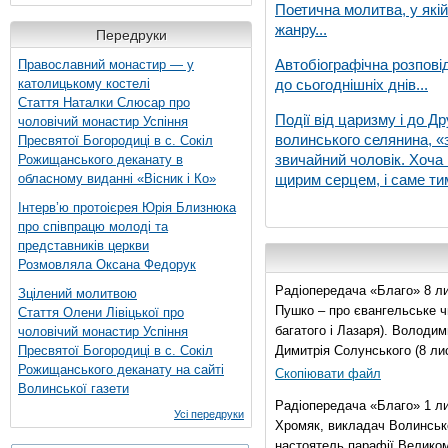
Поетична молитва, у які
жанру...
Передруки
Автобіографічна розпові
Православний монастир — у
католицькому костелі
до сьогоднішніх днів...
Стаття Наталки Слюсар про
Події від царизму і до Др
чоловічий монастир Успіння
волинського селянина, «з
Пресвятої Богородиці в с. Сокіл
звичайний чоловік. Хоча 
Рожищанського деканату в
обласному виданні «Вісник і Ко»
щирим серцем, і саме тим
Інтерв’ю протоієрея Юрія Близнюка
про співпрацю молоді та
представників церкви
Розмовляла Оксана Федорук
Радіопередача «Благо» 8 ли
Зцілений молитвою
Пушко – про євангельське чи
Стаття Олени Лівіцької про
багатого і Лазаря). Володи
чоловічий монастир Успіння
Пресвятої Богородиці в с. Сокіл
Димитрія Солунського (8 ли
Рожищанського деканату на сайті
Скопіювати файл
Волинської газети
Радіопередача «Благо» 1 л
Усі передруки
Хромяк, викладач Волинсько
настоятель парафії Велико