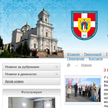
Єпархія
Персоналії
П
Передруки
Контакти
→
Новини
Новини за рубриками
З
Новини в деканатах
У 
Архів новин
ві
Ве
на
Фотогалерея
ру
що
мо
пі