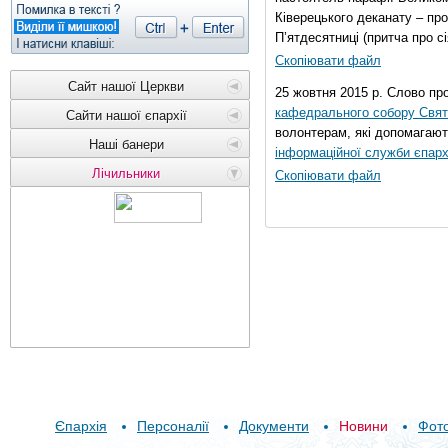
Ківерецького деканату – про
П’ятдесятниці (притча про сі
Скопіювати файл
Сайт нашої Церкви
25 жовтня 2015 р. Слово пр
кафедрального собору Свято
Сайти нашої єпархії
волонтерам, які допомагают
Наші банери
інформаційної служби єпарх
Лічильники
Скопіювати файл
Єпархія
Персоналії
Документи
Новини
Фот