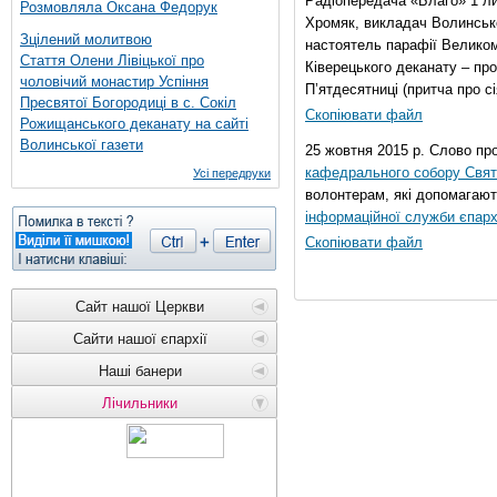
Радіопередача «Благо» 1 л
Розмовляла Оксана Федорук
Хромяк, викладач Волинсько
Зцілений молитвою
настоятель парафії Велико
Стаття Олени Лівіцької про
Ківерецького деканату – про
чоловічий монастир Успіння
П’ятдесятниці (притча про сі
Пресвятої Богородиці в с. Сокіл
Скопіювати файл
Рожищанського деканату на сайті
Волинської газети
25 жовтня 2015 р. Слово пр
кафедрального собору Свято
Усі передруки
волонтерам, які допомагают
інформаційної служби єпарх
Скопіювати файл
Сайт нашої Церкви
Сайти нашої єпархії
Наші банери
Лічильники