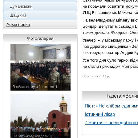
Святителя Миколая Чудотворц
Цуманський
не побажали освятити монуме
УПЦ КП священик Микола Ко
Шацький
На велелюдному мітингу вист
Архів новин
Бондар, депутат міськради В
також дочка о. Феодосія Оле
Фотогалерея
Увечері ж у міському парку і
про дорогого священика «Вел
Нестерук, оператор Андрій К
Усе того дня було гарно, під
не стали прикладом міжправо
08 жовтня 2011 р.
В обласному військкоматі
11 листопада 2015 р.
Газета «Волин
Піст: «Не хлібом єдиним
Істинний лікар
7 жовтня – преподобног
На міському кладовищі