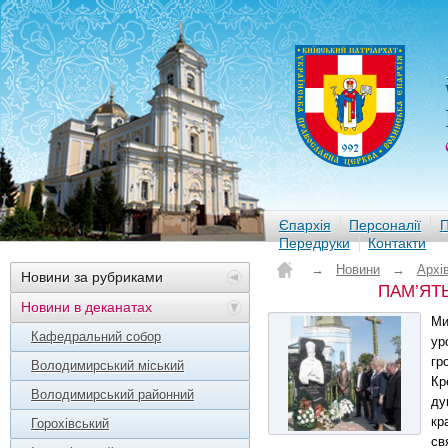
Єпархія
Персоналії
П
Передруки
Контакти
→
Новини
→
Архі
Новини за рубриками
ПАМ’ЯТ
Новини в деканатах
Ми
Кафедральний собор
ур
гр
Володимирський міський
Кр
Володимирський районний
ду
кр
Горохівський
св