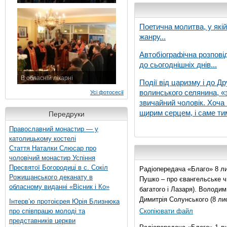
7 листопада 2015 р.
Поетична молитва, у які
жанру...
Автобіографічна розпові
до сьогоднішніх днів...
В обласній лікарні
Події від царизму і до Др
3 листопада 2015 р.
волинського селянина, «з
Усі фотосесії
звичайний чоловік. Хоча 
щирим серцем, і саме тим
Передруки
Православний монастир — у
католицькому костелі
Стаття Наталки Слюсар про
чоловічий монастир Успіння
Пресвятої Богородиці в с. Сокіл
Радіопередача «Благо» 8 ли
Рожищанського деканату в
Пушко – про євангельське чи
обласному виданні «Вісник і Ко»
багатого і Лазаря). Володи
Димитрія Солунського (8 ли
Інтерв’ю протоієрея Юрія Близнюка
про співпрацю молоді та
Скопіювати файл
представників церкви