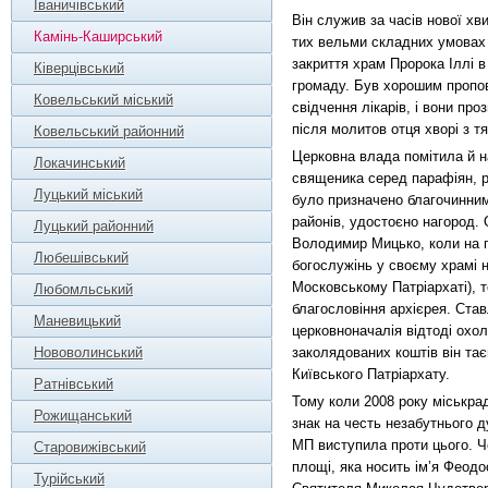
Іваничівський
Він служив за часів нової хв
Камінь-Каширський
тих вельми складних умовах з
закриття храм Пророка Іллі в р
Ківерцівський
громаду. Був хорошим пропов
Ковельський міський
свідчення лікарів, і вони пр
після молитов отця хворі з 
Ковельський районний
Церковна влада помітила й 
Локачинський
священика серед парафіян, 
Луцький міський
було призначено благочинни
районів, удостоєно нагород. 
Луцький районний
Володимир Мицько, коли на по
Любешівський
богослужінь у своєму храмі 
Московському Патріархаті), т
Любомльський
благословіння архієрея. Ста
Маневицький
церковноначалія відтоді охол
Нововолинський
заколядованих коштів він та
Київського Патріархату.
Ратнівський
Тому коли 2008 року міськра
Рожищанський
знак на честь незабутнього 
МП виступила проти цього. Ч
Старовижівський
площі, яка носить ім’я Феодо
Турійський