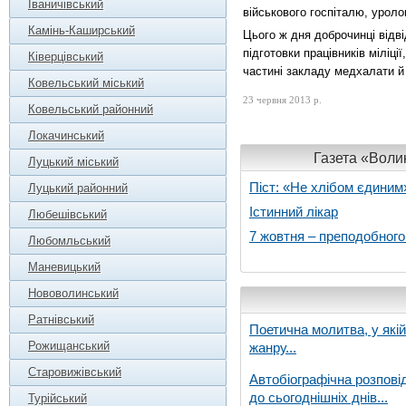
Іваничівський
військового госпіталю, уролог
Камінь-Каширський
Цього ж дня доброчинці відв
підготовки працівників міліці
Ківерцівський
частині закладу медхалати й 
Ковельський міський
23 червня 2013 р.
Ковельський районний
Локачинський
Газета «Волин
Луцький міський
Піст: «Не хлібом єдиним
Луцький районний
Істинний лікар
Любешівський
7 жовтня – преподобног
Любомльський
Маневицький
Нововолинський
Ратнівський
Поетична молитва, у які
Рожищанський
жанру...
Старовижівський
Автобіографічна розпові
до сьогоднішніх днів...
Турійський