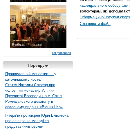
7 листопада 2015 р.
кафедрального собору Свято
волонтерам, які допомагают
інформаційної служби єпарх
Скопіювати файл
В обласній лікарні
3 листопада 2015 р.
Усі фотосесії
Передруки
Православний монастир — у
католицькому костелі
Стаття Наталки Слюсар про
чоловічий монастир Успіння
Пресвятої Богородиці в с. Сокіл
Рожищанського деканату в
обласному виданні «Вісник і Ко»
Інтерв’ю протоієрея Юрія Близнюка
про співпрацю молоді та
представників церкви