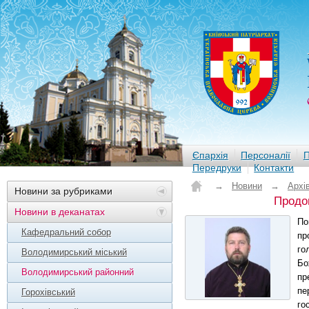
Єпархія
Персоналії
П
Передруки
Контакти
→
Новини
→
Архі
Новини за рубриками
Продо
Новини в деканатах
По
Кафедральний собор
пр
го
Володимирський міський
Бо
Володимирський районний
пр
пе
Горохівський
го