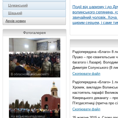
Цуманський
Події від царизму і до Др
волинського селянина, «з
Шацький
звичайний чоловік. Хоча 
Архів новин
щирим серцем, і саме тим
Фотогалерея
Радіопередача «Благо» 8 ли
Пушко – про євангельське чи
багатого і Лазаря). Володи
Димитрія Солунського (8 ли
Скопіювати файл
В обласному військкоматі
11 листопада 2015 р.
Радіопередача «Благо» 1 л
Хромяк, викладач Волинсько
настоятель парафії Велико
Ківерецького деканату – про
П’ятдесятниці (притча про сі
Скопіювати файл
На міському кладовищі
25 жовтня 2015 р. Слово пр