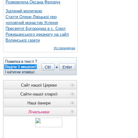
Розмовляла Оксана Федорук
Зцілений молитвою
Стаття Олени Лівіцької про
чоловічий монастир Успіння
Пресвятої Богородиці в с. Сокіл
Рожищанського деканату на сайті
Волинської газети
Усі передруки
Сайт нашої Церкви
Сайти нашої єпархії
Наші банери
Лічильники