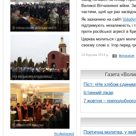
Великої Вітчизняної війни. З
частини, щоб ще раз засвідчит
Як зазначено на сайті
Volody
підтримують незалежність і т
В обласному військкоматі
проти російської агресії в Кр
11 листопада 2015 р.
Церква молиться і далі молит
своєму слові о. Ігор перед г
24 березня 2014 р.
Фотосесія
Газета «Волин
На міському кладовищі
7 листопада 2015 р.
Піст: «Не хлібом єдиним
Істинний лікар
7 жовтня – преподобног
В обласній лікарні
3 листопада 2015 р.
Поетична молитва, у які
Усі фотосесії