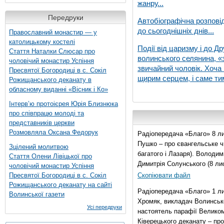
жанру...
Передруки
Автобіографічна розпові
до сьогоднішніх днів...
Православний монастир — у
католицькому костелі
Події від царизму і до Др
Стаття Наталки Слюсар про
волинського селянина, «з
чоловічий монастир Успіння
звичайний чоловік. Хоча 
Пресвятої Богородиці в с. Сокіл
щирим серцем, і саме тим
Рожищанського деканату в
обласному виданні «Вісник і Ко»
Інтерв’ю протоієрея Юрія Близнюка
про співпрацю молоді та
представників церкви
Розмовляла Оксана Федорук
Радіопередача «Благо» 8 ли
Пушко – про євангельське чи
Зцілений молитвою
багатого і Лазаря). Володи
Стаття Олени Лівіцької про
Димитрія Солунського (8 ли
чоловічий монастир Успіння
Пресвятої Богородиці в с. Сокіл
Скопіювати файл
Рожищанського деканату на сайті
Радіопередача «Благо» 1 л
Волинської газети
Хромяк, викладач Волинсько
Усі передруки
настоятель парафії Велико
Ківерецького деканату – про