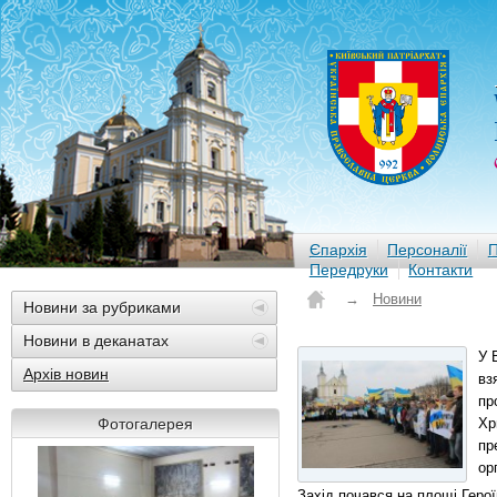
Єпархія
Персоналії
П
Передруки
Контакти
→
Новини
Новини за рубриками
Новини в деканатах
У 
Архів новин
вз
пр
Фотогалерея
Хр
пр
ор
Захід почався на площі Герої