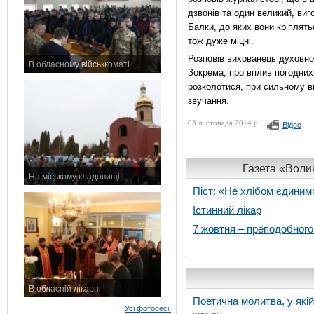
дзвонів та один великий, виг
Балки, до яких вони кріплять
тож дуже міцні.
Розповів вихованець духовно
В обласному військкоматі
Зокрема, про вплив погодних
11 листопада 2015 р.
розколотися, при сильному в
звучання.
03 листопада 2014 р.
Відео
Газета «Волин
На міському кладовищі
7 листопада 2015 р.
Піст: «Не хлібом єдиним
Істинний лікар
7 жовтня – преподобног
В обласній лікарні
Поетична молитва, у які
3 листопада 2015 р.
Усі фотосесії