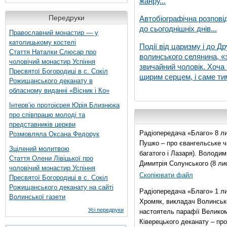
жанру...
Передруки
Автобіографічна розпові
до сьогоднішніх днів...
Православний монастир — у
католицькому костелі
Події від царизму і до Др
Стаття Наталки Слюсар про
волинського селянина, «з
чоловічий монастир Успіння
звичайний чоловік. Хоча 
Пресвятої Богородиці в с. Сокіл
щирим серцем, і саме тим
Рожищанського деканату в
обласному виданні «Вісник і Ко»
Інтерв’ю протоієрея Юрія Близнюка
про співпрацю молоді та
представників церкви
Радіопередача «Благо» 8 ли
Розмовляла Оксана Федорук
Пушко – про євангельське чи
Зцілений молитвою
багатого і Лазаря). Володи
Стаття Олени Лівіцької про
Димитрія Солунського (8 ли
чоловічий монастир Успіння
Скопіювати файл
Пресвятої Богородиці в с. Сокіл
Рожищанського деканату на сайті
Радіопередача «Благо» 1 л
Волинської газети
Хромяк, викладач Волинсько
Усі передруки
настоятель парафії Велико
Ківерецького деканату – про