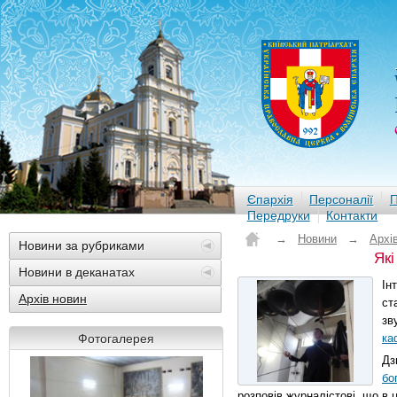
Єпархія
Персоналії
П
Передруки
Контакти
→
Новини
→
Архі
Новини за рубриками
Які
Новини в деканатах
Ін
Архів новин
ст
зв
Фотогалерея
ка
Дз
бо
розповів журналістові, що в 