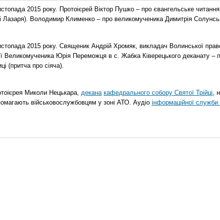
топада 2015 року. Протоієрей Віктор Пушко – про євангельське читання н
о і Лазаря). Володимир Клименко – про великомученика Димитрія Солунськ
стопада 2015 року. Священик Андрій Хромяк, викладач Волинської прав
ії Великомученика Юрія Переможця в с. Жабка Ківерецького деканату – 
ці (притча про сіяча).
отоієрея Миколи Нецькара,
декана
кафедрального собору Святої Трійці
, 
помагають військовослужбовцям у зоні АТО. Аудіо
інформаційної служби 