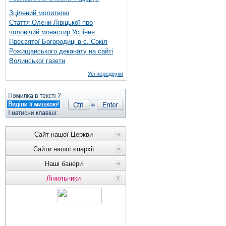
Зцілений молитвою
Стаття Олени Лівіцької про
чоловічий монастир Успіння
Пресвятої Богородиці в с. Сокіл
Рожищанського деканату на сайті
Волинської газети
Усі передруки
Сайт нашої Церкви
Сайти нашої єпархії
Наші банери
Лічильники