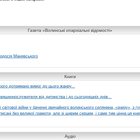
Газета «Волинські єпархіальні відомості»
еодосія Манявського
Книги
рого дотримано вимог до цього жанру...
вященнослужителя від дитинства і до сьогоднішніх днів...
ї світової війни у баченні звичайного волинського селянина, «знизу», з г
писані без великої грамоти, але зі щирим серцем, і саме тим цінна ця кни
Аудіо