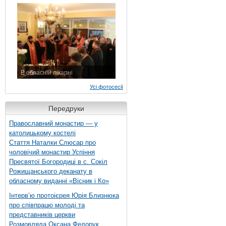
7 листопада 2015 р.
В обласній лікарні
3 листопада 2015 р.
Усі фотосесії
Передруки
Православний монастир — у
католицькому костелі
Стаття Наталки Слюсар про
чоловічий монастир Успіння
Пресвятої Богородиці в с. Сокіл
Рожищанського деканату в
обласному виданні «Вісник і Ко»
Інтерв’ю протоієрея Юрія Близнюка
про співпрацю молоді та
представників церкви
Розмовляла Оксана Федорук