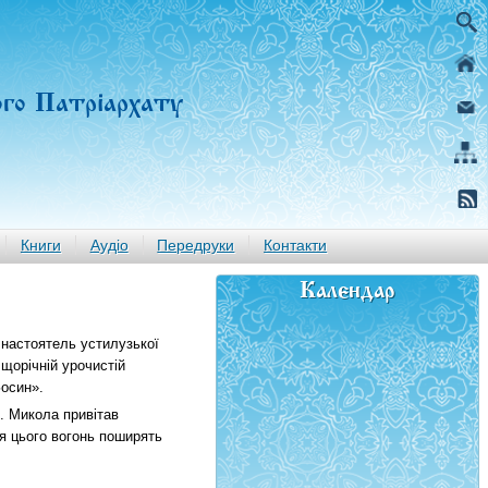
ого Патріархату
Книги
Аудіо
Передруки
Контакти
Календар
 настоятель устилузької
щорічній урочистій
Зосин».
о. Микола привітав
ля цього вогонь поширять