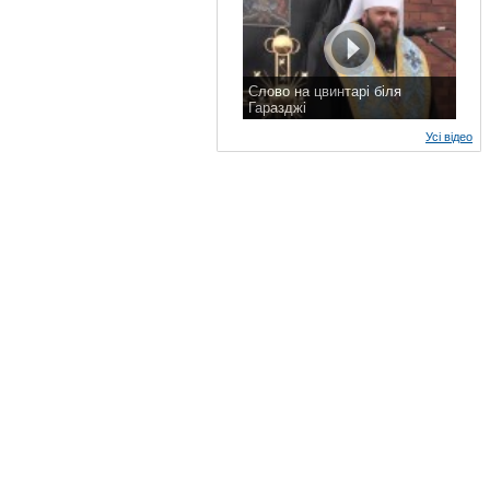
Слово на цвинтарі біля
Гаразджі
7 листопада 2015 р.
Усі відео