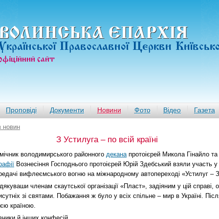
ВОЛИНСЬКА ЄПАРХIЯ
Української Православної Церкви Київськ
офiцiйний сайт
Проповіді
Документи
Новини
Фото
Відео
Газета
в новин
З Устилуга – по всій країні
мічник володимирського районного
декана
протоієрей Микола Гінайло та
рафії
Вознесіння Господнього протоієрей Юрій Здебський взяли участь у 
редачі вифлеємського вогню на міжнародному автопереході «Устилуг – 
дякуваши членам скаутської організації «Пласт», задіяним у цій справі, 
исутніх зі святами. Побажання ж було у всіх спільне – мир в Україні. Піс
ією країною.
вники й інших конфесій.