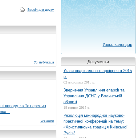
Версія для друку
Увесь календар
Документи
Усі публікації
Укази єпархіального архієрея в 2015
р.
02 листопада 2015 р.
Звернення Управління єпархії та
Управління ДСНС у Волинській
області
ущі народу, як їх пережив
18 серпня 2015 р.
жка...
Резолюція міжнародної науково-
практичної конференції на тему:
Усі книги
«Християнська традиція Київської
Русі»*