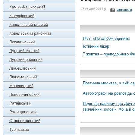
Камінь-Каширський
23 грудня 2014 р.
Фотосесія
Ківерцівський
Ковельський міський
Ковельський районний
Піст: «Не хлібом єдиним»
Локачинський
Істинний лікар
Луцький міський
7 жовтня – преподобного Ф
Луцький районний
Любешівський
Любомльський
Поетична молитва, у якій ст
Маневицький
Автобіографічна розповідь с
Нововолинський
Ратнівський
Події від царизму і до Друго
звичайний чоловік. Хоча й о
Рожищанський
Старовижівський
Турійський