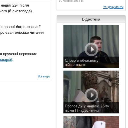
10 червня 2015 р.
еділі 22-ї після
Усі документи
ого (8 листопада).
Відеотека
ославної богословської
про євангельське читання
на врученні церковних
єпархії
.
Слово в обласному
військкоматі
11 листопада 2015 р.
Усі аудіо
Проповідь у неділю 23-ту
після П’ятдесятниці
8 листопада 2015 р.