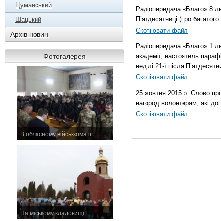
Цуманський
Радіопередача «Благо» 8 лис
П’ятдесятниці (про багатог
Шацький
Скопіювати файл
Архів новин
Радіопередача «Благо» 1 ли
Фотогалерея
академії, настоятель параф
неділі 21-ї після П’ятдесятни
Скопіювати файл
25 жовтня 2015 р. Слово пр
нагород волонтерам, які до
Скопіювати файл
В обласному військкоматі
11 листопада 2015 р.
На міському кладовищі