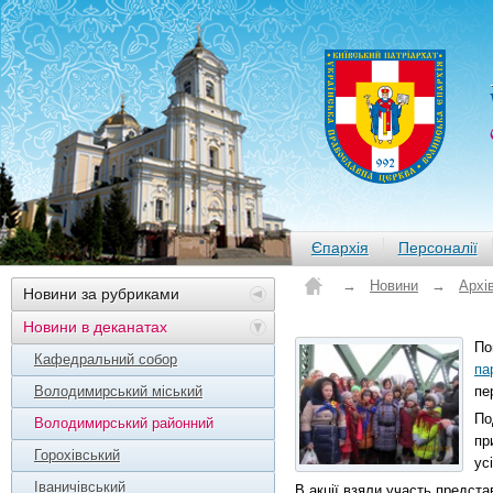
Єпархія
Персоналії
→
Новини
→
Архі
Новини за рубриками
Новини в деканатах
По
Кафедральний собор
па
Володимирський міський
пе
По
Володимирський районний
пр
Горохівський
ус
Іваничівський
В акції взяли участь предста