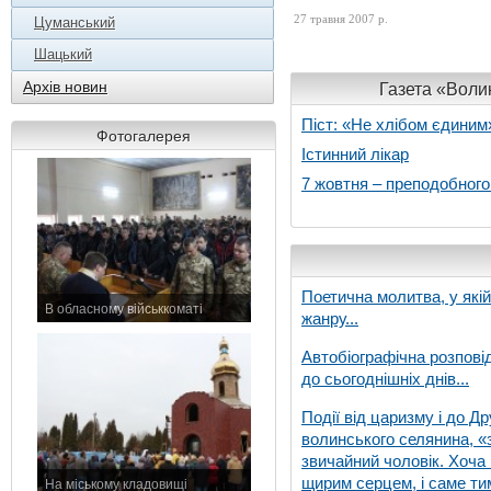
27 травня 2007 р.
Цуманський
Шацький
Архів новин
Газета «Волин
Піст: «Не хлібом єдиним
Фотогалерея
Істинний лікар
7 жовтня – преподобног
Поетична молитва, у які
В обласному військкоматі
жанру...
11 листопада 2015 р.
Автобіографічна розпові
до сьогоднішніх днів...
Події від царизму і до Др
волинського селянина, «з
звичайний чоловік. Хоча 
щирим серцем, і саме тим
На міському кладовищі