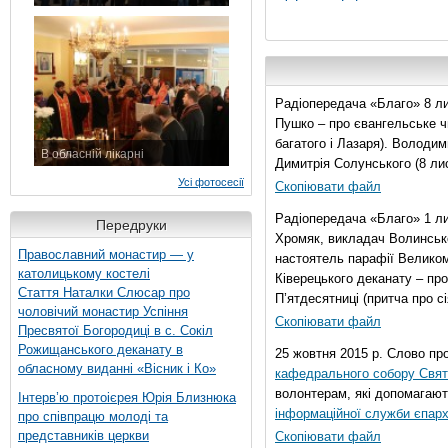
7 листопада 2015 р.
Радіопередача «Благо» 8 ли
Пушко – про євангельське чи
багатого і Лазаря). Володи
В обласній лікарні
Димитрія Солунського (8 ли
3 листопада 2015 р.
Усі фотосесії
Скопіювати файл
Радіопередача «Благо» 1 л
Передруки
Хромяк, викладач Волинсько
Православний монастир — у
настоятель парафії Велико
католицькому костелі
Ківерецького деканату – про
Стаття Наталки Слюсар про
П’ятдесятниці (притча про сі
чоловічий монастир Успіння
Скопіювати файл
Пресвятої Богородиці в с. Сокіл
Рожищанського деканату в
25 жовтня 2015 р. Слово пр
обласному виданні «Вісник і Ко»
кафедрального собору Свято
волонтерам, які допомагают
Інтерв’ю протоієрея Юрія Близнюка
інформаційної служби єпарх
про співпрацю молоді та
представників церкви
Скопіювати файл