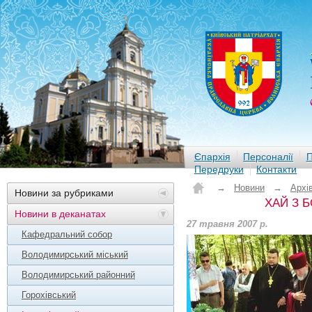
Єпархія
Персоналії
П
Передруки
Контакти
→
Новини
→
Архі
Новини за рубриками
ХАЙ З 
Новини в деканатах
27 травня 2007 р.
Кафедральний собор
Володимирський міський
Володимирський районний
Горохівський