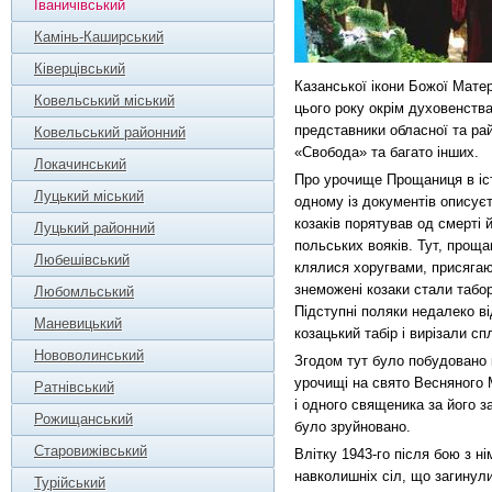
Іваничівський
Камінь-Каширський
Ківерцівський
Казанської ікони Божої Мате
Ковельський міський
цього року окрім духовенств
представники обласної та рай
Ковельський районний
«Свобода» та багато інших.
Локачинський
Про урочище Прощаниця в істо
Луцький міський
одному із документів описуєт
козаків порятував од смерті 
Луцький районний
польських вояків. Тут, проща
Любешівський
клялися хоругвами, присягаю
знеможені козаки стали табо
Любомльський
Підступні поляки недалеко в
Маневицький
козацький табір і вирізали сп
Нововолинський
Згодом тут було побудовано 
урочищі на свято Весняного 
Ратнівський
і одного священика за його з
Рожищанський
було зруйновано.
Старовижівський
Влітку 1943-го після бою з н
навколишніх сіл, що загинули 
Турійський