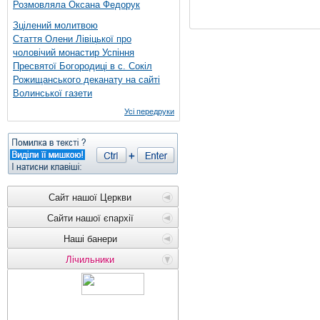
Розмовляла Оксана Федорук
Зцілений молитвою
Стаття Олени Лівіцької про
чоловічий монастир Успіння
Пресвятої Богородиці в с. Сокіл
Рожищанського деканату на сайті
Волинської газети
Усі передруки
Сайт нашої Церкви
Сайти нашої єпархії
Наші банери
Лічильники