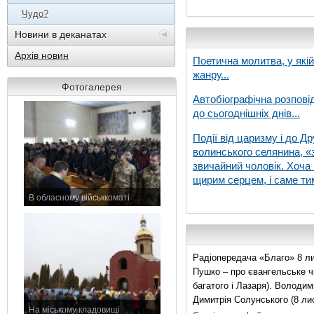
Чудо?
Новини в деканатах
Архів новин
Поетична молитва, у які
жанру...
Фотогалерея
Автобіографічна розпові
до сьогоднішніх днів...
Події від царизму і до Др
волинського селянина, «з
звичайний чоловік. Хоча 
щирим серцем, і саме тим
В обласному військкоматі
11 листопада 2015 р.
Радіопередача «Благо» 8 ли
Пушко – про євангельське чи
багатого і Лазаря). Володи
Димитрія Солунського (8 ли
На міському кладовищі