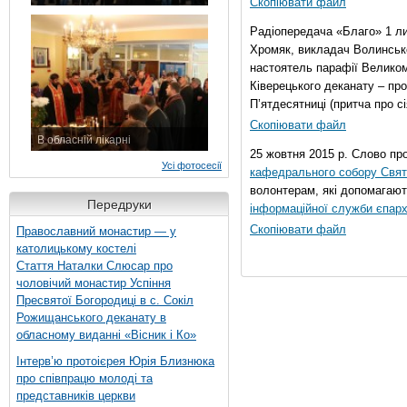
Скопіювати файл
7 листопада 2015 р.
Радіопередача «Благо» 1 л
Хромяк, викладач Волинсько
настоятель парафії Велико
Ківерецького деканату – про
П’ятдесятниці (притча про сі
Скопіювати файл
В обласній лікарні
25 жовтня 2015 р. Слово пр
3 листопада 2015 р.
Усі фотосесії
кафедрального собору Свято
волонтерам, які допомагают
Передруки
інформаційної служби єпарх
Скопіювати файл
Православний монастир — у
католицькому костелі
Стаття Наталки Слюсар про
чоловічий монастир Успіння
Пресвятої Богородиці в с. Сокіл
Рожищанського деканату в
обласному виданні «Вісник і Ко»
Інтерв’ю протоієрея Юрія Близнюка
про співпрацю молоді та
представників церкви