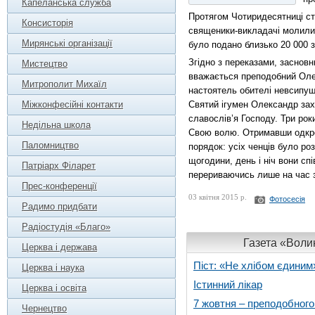
Капеланська служба
Протягом Чотиридесятниці сту
Консисторія
священики-викладачі молилися
Мирянські організації
було подано близько 20 000 з
Згідно з переказами, заснов
Мистецтво
вважається преподобний Олек
Митрополит Михаїл
настоятель обителі невсипущи
Міжконфесійні контакти
Святий ігумен Олександр захо
славослів’я Господу. Три ро
Недільна школа
Свою волю. Отримавши одкров
Паломництво
порядок: усіх ченців було ро
щогодини, день і ніч вони сп
Патріарх Філарет
перериваючись лише на час 
Прес-конференції
03 квітня 2015 р.
Фотосесія
Радимо придбати
Радіостудія «Благо»
Газета «Волин
Церква і держава
Піст: «Не хлібом єдиним
Церква і наука
Істинний лікар
Церква і освіта
7 жовтня – преподобног
Чернецтво