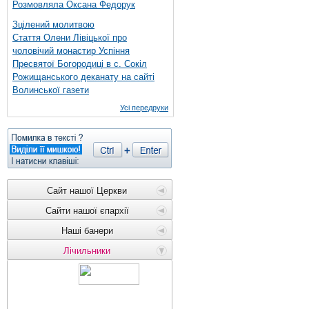
Розмовляла Оксана Федорук
Зцілений молитвою
Стаття Олени Лівіцької про
чоловічий монастир Успіння
Пресвятої Богородиці в с. Сокіл
Рожищанського деканату на сайті
Волинської газети
Усі передруки
Сайт нашої Церкви
Сайти нашої єпархії
Наші банери
Лічильники