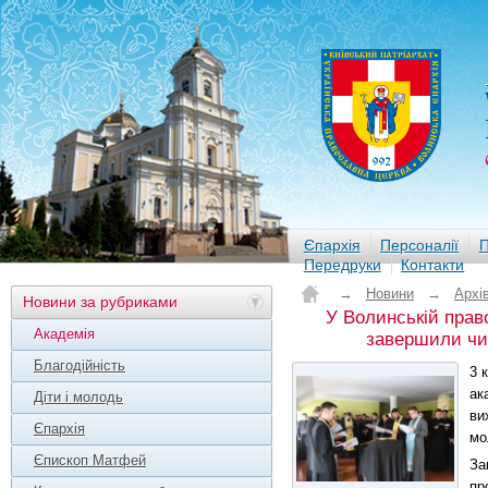
Єпархія
Персоналії
П
Передруки
Контакти
→
Новини
→
Архі
Новини за рубриками
У Волинській прав
Академія
завершили чи
Благодійність
3 
ак
Діти і молодь
ви
Єпархія
мо
Єпископ Матфей
За
пр