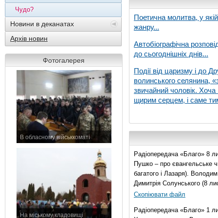
Чудо?
Поетична молитва, у які
Новини в деканатах
жанру...
Архів новин
Автобіографічна розпові
до сьогоднішніх днів...
Фотогалерея
Події від царизму і до Др
волинського селянина, «з
звичайний чоловік. Хоча 
щирим серцем, і саме тим
В обласному військкоматі
11 листопада 2015 р.
Радіопередача «Благо» 8 ли
Пушко – про євангельське чи
багатого і Лазаря). Володи
Димитрія Солунського (8 ли
Скопіювати файл
Радіопередача «Благо» 1 л
На міському кладовищі