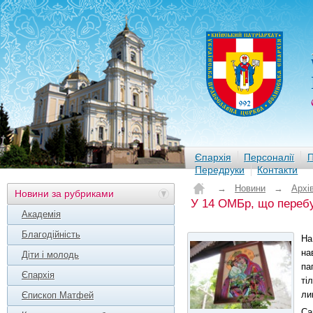
Єпархія
Персоналії
П
Передруки
Контакти
→
Новини
→
Архі
Новини за рубриками
У 14 ОМБр, що перебув
Академія
Благодійність
На
на
Діти і молодь
па
Єпархія
ті
ли
Єпископ Матфей
Са