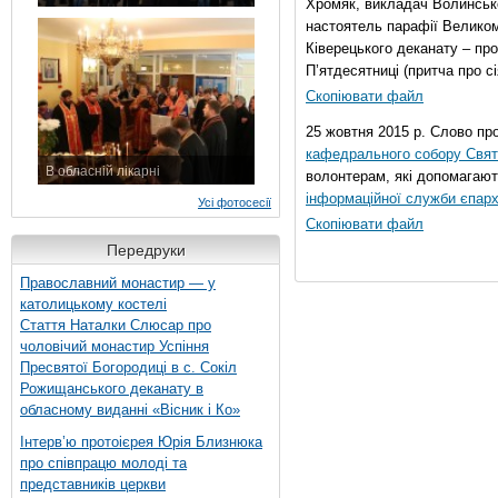
Хромяк, викладач Волинсько
7 листопада 2015 р.
настоятель парафії Велико
Ківерецького деканату – про
П’ятдесятниці (притча про сі
Скопіювати файл
25 жовтня 2015 р. Слово пр
кафедрального собору Свято
В обласній лікарні
волонтерам, які допомагают
3 листопада 2015 р.
інформаційної служби єпарх
Усі фотосесії
Скопіювати файл
Передруки
Православний монастир — у
католицькому костелі
Стаття Наталки Слюсар про
чоловічий монастир Успіння
Пресвятої Богородиці в с. Сокіл
Рожищанського деканату в
обласному виданні «Вісник і Ко»
Інтерв’ю протоієрея Юрія Близнюка
про співпрацю молоді та
представників церкви