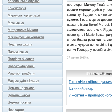
Капеланська служба
протоієрея Миколу Гінайла: 
Консисторія
вершки мертвих дубків у поса
капличку. Будуючи, ми не за
Мирянські організації
сухими. І ось, мертве дерево
Мистецтво
навколо ікони Божої Матері. 
залишились мертвими. Я дума
Митрополит Михаїл
праве діло і Матір Божа прик
Міжконфесійні контакти
є постійна загроза життю, лю
Недільна школа
вірить, чудеса не потрібні, і 
велич Господа у повній мірі».
Паломництво
27 серпня 2015 р.
Патріарх Філарет
Прес-конференції
Газета «Волин
Радимо придбати
Радіостудія «Благо»
Піст: «Не хлібом єдиним
Церква і держава
Істинний лікар
7 жовтня – преподобног
Церква і наука
Церква і освіта
Чернецтво