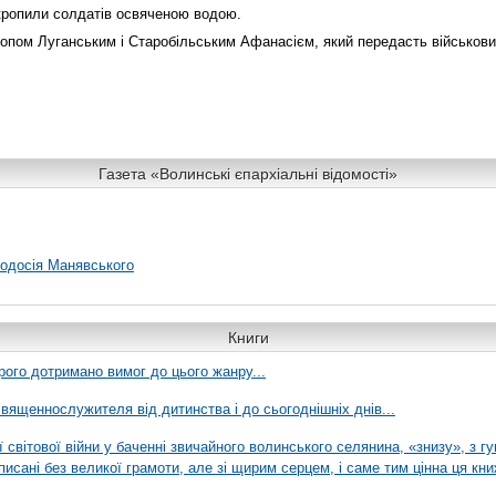
кропили солдатів освяченою водою.
скопом Луганським і Старобільським Афанасієм, який передасть військов
Газета «Волинські єпархіальні відомості»
еодосія Манявського
Книги
рого дотримано вимог до цього жанру...
вященнослужителя від дитинства і до сьогоднішніх днів...
ї світової війни у баченні звичайного волинського селянина, «знизу», з г
писані без великої грамоти, але зі щирим серцем, і саме тим цінна ця кни