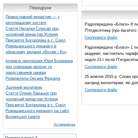
Передруки
Православний монастир — у
католицькому костелі
Радіопередача «Благо» 8 лис
Стаття Наталки Слюсар про
П’ятдесятниці (про багатог
чоловічий монастир Успіння
Скопіювати файл
Пресвятої Богородиці в с. Сокіл
Рожищанського деканату в
Радіопередача «Благо» 1 ли
обласному виданні «Вісник і Ко»
академії, настоятель параф
неділі 21-ї після П’ятдесятни
Інтерв’ю протоієрея Юрія Близнюка
про співпрацю молоді та
Скопіювати файл
представників церкви
25 жовтня 2015 р. Слово пр
Розмовляла Оксана Федорук
нагород волонтерам, які до
Зцілений молитвою
Скопіювати файл
Стаття Олени Лівіцької про
чоловічий монастир Успіння
Пресвятої Богородиці в с. Сокіл
Рожищанського деканату на сайті
Волинської газети
Усі передруки