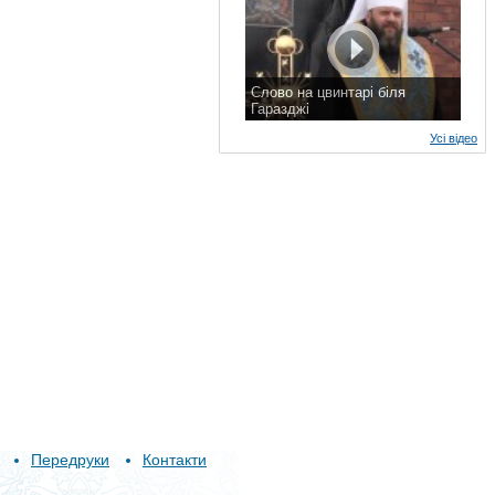
Слово на цвинтарі біля
Гаразджі
7 листопада 2015 р.
Усі відео
Передруки
Контакти