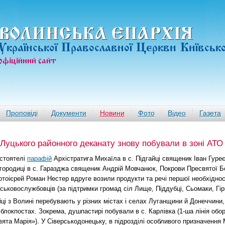
ВОЛИНСЬКА ЄПАРХIЯ
Української Православної Церкви Київськ
офiцiйний сайт
Проповіді
Документи
Новини
Фото
Відео
Газета
уцького районного деканату знову побували в зоні АТО 
стоятелі
парафій
Архістратига Михаїла в с. Підгайці священик Іван Гуреє
городиці в с. Гаразджа священик Андрій Мовчанюк, Покрови Пресвятої Бо
отоієрей Роман Нестер вдруге возили продукти та речі першої необхіднос
йськовослужбовців (за підтримки громад сіл Лище, Піддубці, Сьомаки, Гір
йці з Волині перебувають у різних містах і селах Луганщини й Донеччини,
 блокпостах. Зокрема, душпастирі побували в с. Карлівка (1-ша лінія обо
вята Марія»). У Сіверськодонецьку, в підрозділі особливого призначення