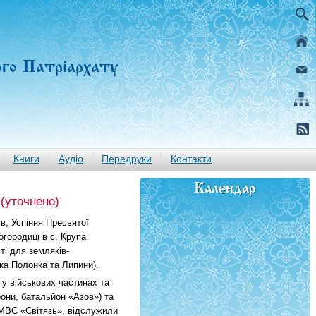
ого Патріархату
Книги
Аудіо
Передруки
Контакти
Календар
(уточнено)
в, Успіння Пресвятої
городиці в с. Крупа
ті для земляків-
ка Полонка та Липини).
 у військових частинах та
рони, батальйон «Азов») та
 МВС «Світязь», відслужили