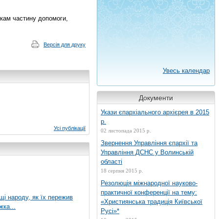
икам частину допомоги,
Версія для друку
Увесь календар
Документи
Укази єпархіального архієрея в 2015
р.
Усі публікації
02 листопада 2015 р.
Звернення Управління єпархії та
Управління ДСНС у Волинській
області
18 серпня 2015 р.
Резолюція міжнародної науково-
практичної конференції на тему:
ущі народу, як їх пережив
«Християнська традиція Київської
жка...
Русі»*