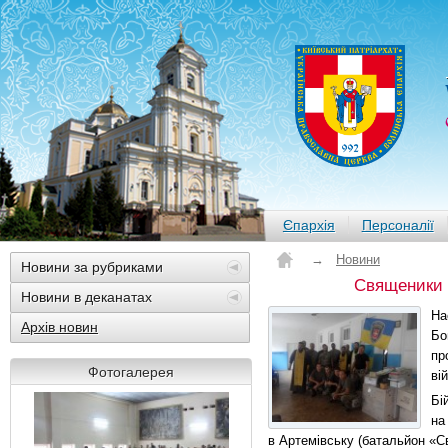
Єпархія
Персоналії
→
Новини
Новини за рубриками
Священики Л
Новини в деканатах
На
Архів новин
Бо
пр
Фотогалерея
ві
Бі
на
в Артемівську (батальйон «С