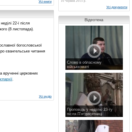
10 червня 2015 р.
Усі книги
Усі документи
Відеотека
еділі 22-ї після
ого (8 листопада).
ославної богословської
про євангельське читання
Слово в обласному
військкоматі
11 листопада 2015 р.
на врученні церковних
єпархії
.
Усі аудіо
Проповідь у неділю 23-ту
після П’ятдесятниці
8 листопада 2015 р.