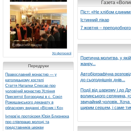
Газета «Волин
7 листопада 2015 р.
Піст: «Не хлібом єдиним
Істинний лікар
7 жовтня – преподобног
В обласній лікарні
3 листопада 2015 р.
Усі фотосесії
Поетична молитва, у які
жанру...
Передруки
Автобіографічна розпові
Православний монастир — у
до сьогоднішніх днів...
католицькому костелі
Стаття Наталки Слюсар про
Події від царизму і до Др
чоловічий монастир Успіння
волинського селянина, «з
Пресвятої Богородиці в с. Сокіл
звичайний чоловік. Хоча 
Рожищанського деканату в
щирим серцем, і саме тим
обласному виданні «Вісник і Ко»
Інтерв’ю протоієрея Юрія Близнюка
про співпрацю молоді та
представників церкви