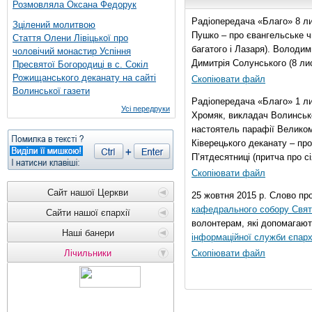
Розмовляла Оксана Федорук
Радіопередача «Благо» 8 ли
Зцілений молитвою
Пушко – про євангельське чи
Стаття Олени Лівіцької про
багатого і Лазаря). Володи
чоловічий монастир Успіння
Димитрія Солунського (8 ли
Пресвятої Богородиці в с. Сокіл
Рожищанського деканату на сайті
Скопіювати файл
Волинської газети
Радіопередача «Благо» 1 л
Усі передруки
Хромяк, викладач Волинсько
настоятель парафії Велико
Ківерецького деканату – про
П’ятдесятниці (притча про сі
Скопіювати файл
Сайт нашої Церкви
25 жовтня 2015 р. Слово пр
кафедрального собору Свято
Сайти нашої єпархії
волонтерам, які допомагают
Наші банери
інформаційної служби єпарх
Лічильники
Скопіювати файл