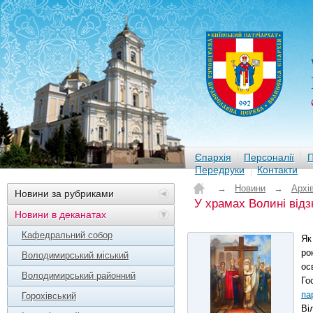
Єпархія
Персоналії
П
Передруки
Контакти
→
Новини
→
Архі
Новини за рубриками
У храмах Волині від
Новини в деканатах
Кафедральний собор
Як
ро
Володимирський міський
ос
Володимирський районний
Го
па
Горохівський
Ві