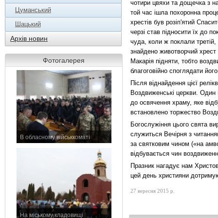
чотири цвяхи та дощечка з н
Цуманський
той час ішла похоронна проце
хрестів був розіп'ятий Спаси
Шацький
черзі став підносити їх до по
Архів новин
чуда, коли ж поклали третій,
знайдено животворчий хрест 
Фотогалерея
Макарія підняти, тобто воздв
благоговійно споглядати його
Після віднайдення цієї релікв
Воздвиженські церкви. Один 
до освячення храму, яке відб
встановлено торжество Воздв
Богослужіння цього свята ви
служиться Вечірня з читанням
В обласному військкоматі
за святковим чином («на амво
11 листопада 2015 р.
відбувається чин воздвиженн
Празник нагадує нам Христове
цей день християни дотримую
27 вересня 2015 р.
На міському кладовищі