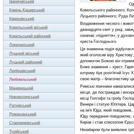
Іваничівський
Од
Камінь-Каширський
Ковельського районного; Кол
Луцького районного; Руда Л
Ківерцівський
Воздвиження чесного і живот
Ковельський міський
дванадцяти свят у році, зав
означає «підняття», у духов
Ковельський районний
хреста Господнього.
Локачинський
Ця знаменна подія відбулася
Луцький міський
який оголосив віру Христову 
допомогою Божою він отримав
Луцький районний
Боже знамення – хрест. Гаря
Любешівський
котрому був розіп'ятий Ісус
свою матір – благочестиву ц
Любомльський
Римські язичники намагалися
Маневицький
місця, де постраждав і воскр
Нововолинський
місці Голгофи та гробу Госпо
Венери і статую Юпітера. Цар
Ратнівський
на ім'я Юда, який повідомив,
Рожищанський
Юду передання повідомляє, щ
Киріак і став єпископом Єрус
Старовижівський
Незабаром були виявлені гріб
Турійський