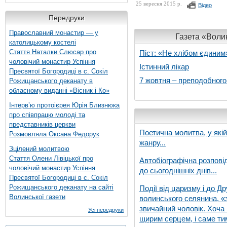
25 вересня 2015 р.
Відео
Передруки
Православний монастир — у
Газета «Волин
католицькому костелі
Стаття Наталки Слюсар про
Піст: «Не хлібом єдиним
чоловічий монастир Успіння
Істинний лікар
Пресвятої Богородиці в с. Сокіл
7 жовтня – преподобног
Рожищанського деканату в
обласному виданні «Вісник і Ко»
Інтерв’ю протоієрея Юрія Близнюка
про співпрацю молоді та
представників церкви
Поетична молитва, у які
Розмовляла Оксана Федорук
жанру...
Зцілений молитвою
Стаття Олени Лівіцької про
Автобіографічна розпові
чоловічий монастир Успіння
до сьогоднішніх днів...
Пресвятої Богородиці в с. Сокіл
Рожищанського деканату на сайті
Події від царизму і до Др
Волинської газети
волинського селянина, «з
звичайний чоловік. Хоча 
Усі передруки
щирим серцем, і саме тим