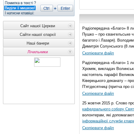
Сайт нашої Церкви
Радіопередача «Благо» 8 ли
Пушко – про євангельське чи
Сайти нашої єпархії
багатого і Лазаря). Володи
Наші банери
Димитрія Солунського (8 ли
Лічильники
Скопіювати файл
Радіопередача «Благо» 1 л
Хромяк, викладач Волинсько
настоятель парафії Велико
Ківерецького деканату – про
П’ятдесятниці (притча про сі
Скопіювати файл
25 жовтня 2015 р. Слово пр
кафедрального собору Свято
волонтерам, які допомагают
інформаційної служби єпарх
Скопіювати файл