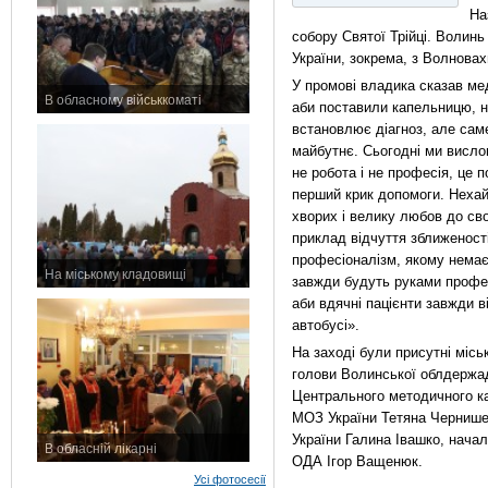
На
собору Святої Трійці. Волинь 
України, зокрема, з Волновах
У промові владика сказав ме
В обласному військкоматі
аби поставили капельницю, на
11 листопада 2015 р.
встановлює діагноз, але сам
майбутнє. Сьогодні ми висло
не робота і не професія, це 
перший крик допомоги. Нехай
хворих і велику любов до сво
приклад відчуття зближеності
професіоналізм, якому немає
На міському кладовищі
завжди будуть руками профес
7 листопада 2015 р.
аби вдячні пацієнти завжди в
автобусі».
На заході були присутні міс
голови Волинської облдержад
Центрального методичного ка
МОЗ України Тетяна Чернишен
України Галина Івашко, нача
В обласній лікарні
ОДА Ігор Ващенюк.
3 листопада 2015 р.
Усі фотосесії