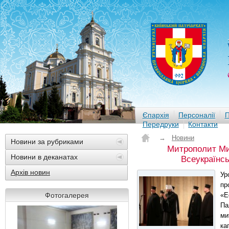
Єпархія
Персоналії
П
Передруки
Контакти
→
Новини
Новини за рубриками
Митрополит Ми
Новини в деканатах
Всеукраїнсь
Архів новин
Ур
пр
Фотогалерея
«Е
Па
ми
ка