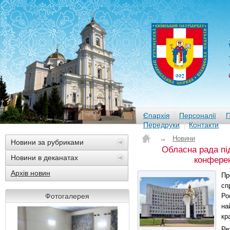
Єпархія
Персоналії
П
Передруки
Контакти
→
Новини
Новини за рубриками
Обласна рада пі
Новини в деканатах
конферен
Архів новин
Пр
сп
Фотогалерея
Ро
на
кр
Ре