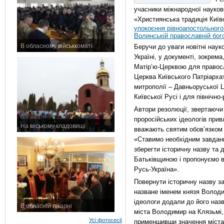
учасники міжнародної науков
«Християнська традиція Київ
упокоєння рівноапостольного
Волинській православній бого
В обласному військкоматі
Беручи до уваги новітні наук
11 листопада 2015 р.
Україні, у документі, зокрем
Матір’ю-Церквою для правосл
Церква Київського Патріарха
митрополії – Давньоруської 
Київської Русі і для північн
Автори резолюції, звертаючи
проросійських ідеологів при
На міському кладовищі
вважають святим обов’язком 
7 листопада 2015 р.
«Ставимо необхідним завданн
зберегти історичну назву та
Батьківщиною і пропонуємо в
Русь-Україна».
Повернути історичну назву з
назване іменем князя Володи
ідеологи додали до його наз
В обласній лікарні
міста Володимир на Клязьмі
3 листопада 2015 р.
Усі фотосесії
применшивши значення міста