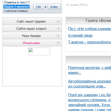
01 жовтня 2015 р.
Газета «Волин
Сайт нашої Церкви
Піст: «Не хлібом єдиним
Сайти нашої єпархії
Істинний лікар
Наші банери
7 жовтня – преподобног
Лічильники
Поетична молитва, у які
жанру...
Автобіографічна розпові
до сьогоднішніх днів...
Події від царизму і до Др
волинського селянина, «з
звичайний чоловік. Хоча 
щирим серцем, і саме тим