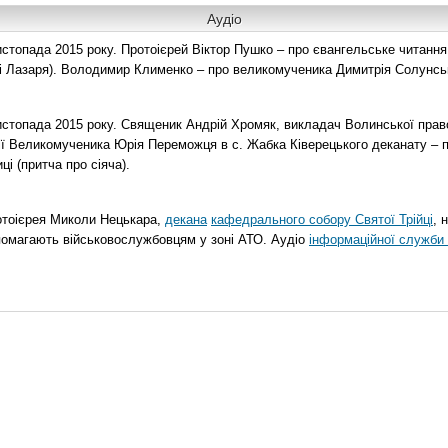
Аудіо
топада 2015 року. Протоієрей Віктор Пушко – про євангельське читання н
о і Лазаря). Володимир Клименко – про великомученика Димитрія Солунськ
стопада 2015 року. Священик Андрій Хромяк, викладач Волинської прав
ії Великомученика Юрія Переможця в с. Жабка Ківерецького деканату – 
ці (притча про сіяча).
отоієрея Миколи Нецькара,
декана
кафедрального собору Святої Трійці
, 
помагають військовослужбовцям у зоні АТО. Аудіо
інформаційної служби 