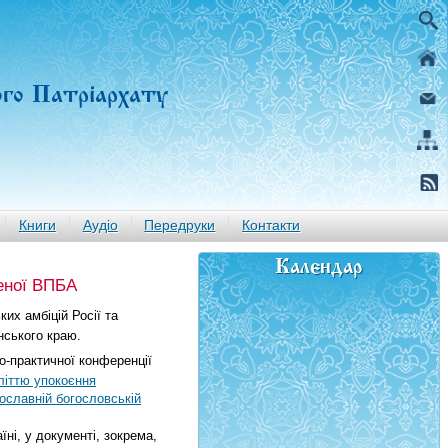
ого Патріархату
Книги
Аудіо
Передруки
Контакти
Календар
еної ВПБА
ких амбіцій Росії та
нського краю.
-практичної конференції
літтю упокоєння
ославній богословській
їні, у документі, зокрема,