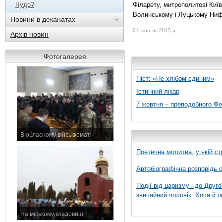
Чудо?
Філарету, митрополитові Київ
Волинському і Луцькому Ниф
Новини в деканатах
01 жовтня 2015 р.
Архів новин
Фотогалерея
Піст: «Не хлібом єдиним»
Істинний лікар
7 жовтня – преподобного Ф
В обласному військкоматі
11 листопада 2015 р.
Поетична молитва, у якій ст
Автобіографічна розповідь с
Події від царизму і до Друго
звичайний чоловік. Хоча й о
На міському кладовищі