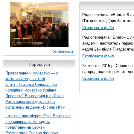
7 листопада 2015 р.
Радіопередача «Благо» 8 лис
П’ятдесятниці (про багатог
Скопіювати файл
Радіопередача «Благо» 1 ли
В обласній лікарні
академії, настоятель параф
3 листопада 2015 р.
неділі 21-ї після П’ятдесятни
Усі фотосесії
Скопіювати файл
Передруки
25 жовтня 2015 р. Слово пр
нагород волонтерам, які до
Православний монастир — у
Скопіювати файл
католицькому костелі
Стаття Наталки Слюсар про
чоловічий монастир Успіння
Пресвятої Богородиці в с. Сокіл
Рожищанського деканату в
обласному виданні «Вісник і Ко»
Інтерв’ю протоієрея Юрія Близнюка
про співпрацю молоді та
представників церкви
Розмовляла Оксана Федорук