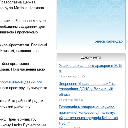
 Православна Церква
 що була Матір’ю-Церквою
аснити собі славне минуле
необхідним завданням для
ківщиною і пропонуємо
Увесь календар
мира-Хрестителя. Російські
 Клязьмі, названого на
Документи
гійна організація
Укази єпархіального архієрея в 2015
раїні. Привласнення цією
р.
02 листопада 2015 р.
формаційно-видавничого
Звернення Управління єпархії та
йного простору, культури та
Управління ДСНС у Волинській
області
18 серпня 2015 р.
іській та районній радам
нський район – у
Резолюція міжнародної науково-
практичної конференції на тему:
«Християнська традиція Київської
ку, Прем’єр-міністру
Русі»*
ькому і всієї Руси-України