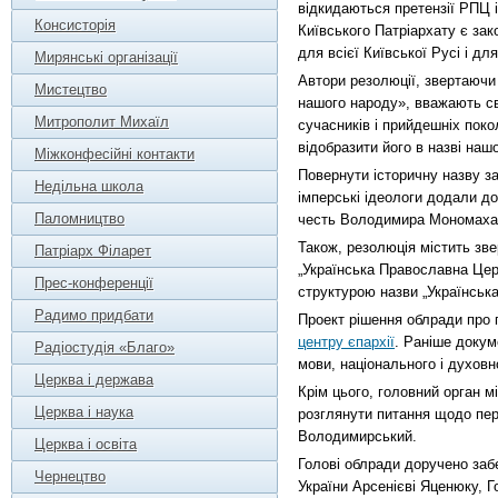
відкидаються претензії РПЦ 
Консисторія
Київського Патріархату є за
для всієї Київської Русі і д
Мирянські організації
Автори резолюції, звертаючи
Мистецтво
нашого народу», вважають св
Митрополит Михаїл
сучасників і прийдешніх пок
відобразити його в назві наш
Міжконфесійні контакти
Повернути історичну назву з
Недільна школа
імперські ідеологи додали до
Паломництво
честь Володимира Мономаха,
Також, резолюція містить зве
Патріарх Філарет
„Українська Православна Цер
Прес-конференції
структурою назви „Українська
Радимо придбати
Проект рішення облради про 
центру єпархії
. Раніше докум
Радіостудія «Благо»
мови, національного і духовно
Церква і держава
Крім цього, головний орган 
Церква і наука
розглянути питання щодо пе
Володимирський.
Церква і освіта
Голові облради доручено заб
Чернецтво
України Арсенієві Яценюку, Г