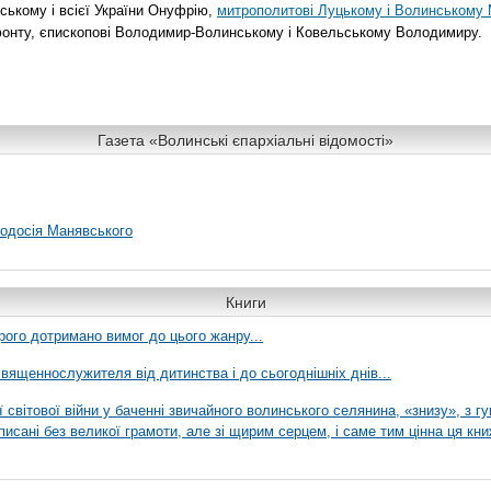
ському і всієї України Онуфрію,
митрополитові Луцькому і Волинському
онту, єпископові Володимир-Волинському і Ковельському Володимиру.
Газета «Волинські єпархіальні відомості»
еодосія Манявського
Книги
рого дотримано вимог до цього жанру...
вященнослужителя від дитинства і до сьогоднішніх днів...
ї світової війни у баченні звичайного волинського селянина, «знизу», з г
писані без великої грамоти, але зі щирим серцем, і саме тим цінна ця кни