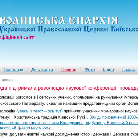
ВОЛИНСЬКА ЄПАРХIЯ
Української Православної Церкви Київськ
офiцiйний сайт
Проповіді
Документи
Новини
Фото
Відео
Газета
в новин
да підтримала резолюцію наукової конференції, провед
опозиції богословів і світських учених, спрямовані на руйнування імперсь
сковського Патріархату, схвалив найвищий представницький орган Воли
золюцію
(увесь її текст – ось тут)
прийняли учасники міжнародної науково
 тему: «Християнська традиція Київської Русі».
Захід, присвячений 1000-
вноапостольного великого князя Володимира, відбувся у Волинській прав
адемії 19 травня цього року.
ручи до уваги новітні наукові дослідження історії держави і Церкви в Укра