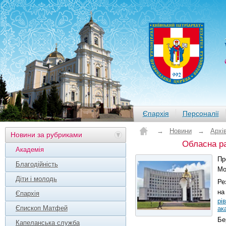
Єпархія
Персоналії
→
Новини
→
Архі
Новини за рубриками
Обласна ра
Академія
Пр
Благодійність
Мо
Діти і молодь
Ре
на
Єпархія
рі
Єпископ Матфей
ак
Бе
Капеланська служба