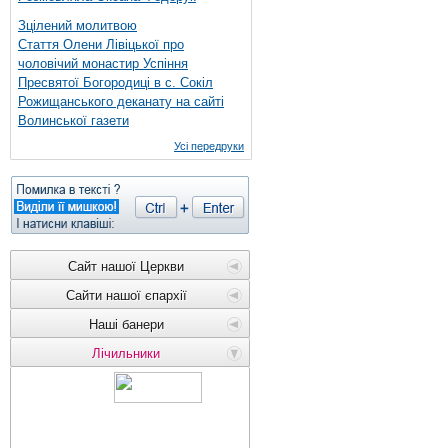
Зцілений молитвою
Стаття Олени Лівіцької про
чоловічий монастир Успіння
Пресвятої Богородиці в с. Сокіл
Рожищанського деканату на сайті
Волинської газети
Усі передруки
Сайт нашої Церкви
Сайти нашої єпархії
Наші банери
Лічильники