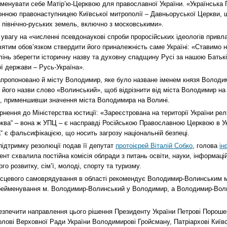
іменувати себе Матір’ю-Церквою для православної України. «Українська
конною правонаступницею Київської митрополії – Давньоруської Церкви,
ля північно-руських земель, включно з московськими».
 увагу на «численні псевдонаукові спроби проросійських ідеологів привл
ятим обов’язком ствердити його приналежність саме Україні: «Ставимо 
олінь зберегти історичну назву та духовну спадщину Русі за нашою Бать
ої держави – Русь-Україна».
апропоновано й місту Володимир, яке було назване іменем князя Володи
 його назви слово «Волинський», щоб відрізнити від міста Володимир на
 применшивши значення міста Володимира на Волині.
рнення до Міністерства юстиції: «Зареєстрована на території України релі
ква“ – вона ж УПЦ – є насправді Російською Православною Церквою в Ук
“ є фальсифікацією, що носить загрозу національній безпеці.
підтримку резолюції подав її депутат
протоієрей Віталій Собко
, голова
ін
ент схвалила постійна комісія облради з питань освіти, науки, інформаці
го розвитку, сім’ї, молоді, спорту та туризму.
місцевого самоврядування в області рекомендує Володимир-Волинським м
рейменування м. Володимир-Волинський у Володимир, а Володимир-Воли
езпечити направлення цього рішення Президенту України Петрові Порошен
олові Верховної Ради України Володимирові Гройсману, Патріархові Київс