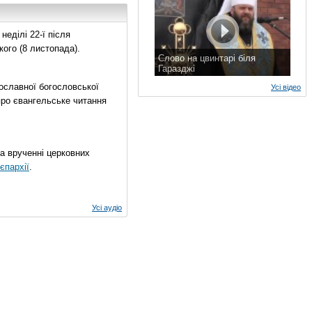
еділі 22-ї після
ого (8 листопада).
Слово на цвинтарі біля
Гаразджі
7 листопада 2015 р.
ославної богословської
Усі відео
про євангельське читання
на врученні церковних
єпархії
.
Усі аудіо