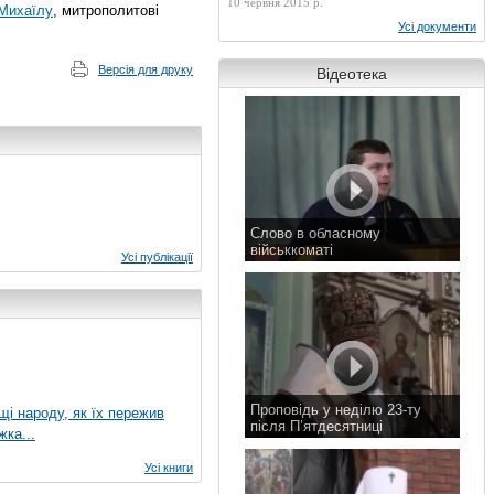
10 червня 2015 р.
 Михаїлу
, митрополитові
Усі документи
Версія для друку
Відеотека
Слово в обласному
військкоматі
Усі публікації
11 листопада 2015 р.
Проповідь у неділю 23-ту
ущі народу, як їх пережив
після П’ятдесятниці
жка...
8 листопада 2015 р.
Усі книги