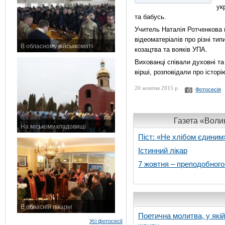
ук
та бабусь.
Учитель Наталія Ротченкова 
відеоматеріалів про різні тип
В обласному військкоматі
козацтва та вояків УПА.
11 листопада 2015 р.
Вихованці співали духовні та 
вірші, розповідали про історі
20 жовтня 2015 р.
Фотосесія
Газета «Волин
На міському кладовищі
7 листопада 2015 р.
Піст: «Не хлібом єдиним
Істинний лікар
7 жовтня – преподобног
В обласній лікарні
Поетична молитва, у які
3 листопада 2015 р.
Усі фотосесії