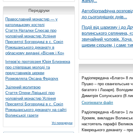
жанру...
Передруки
Автобіографічна розпові
до сьогоднішніх днів...
Православний монастир — у
католицькому костелі
Події від царизму і до Др
Стаття Наталки Слюсар про
волинського селянина, «з
чоловічий монастир Успіння
звичайний чоловік. Хоча 
Пресвятої Богородиці в с. Сокіл
щирим серцем, і саме тим
Рожищанського деканату в
обласному виданні «Вісник і Ко»
Інтерв’ю протоієрея Юрія Близнюка
про співпрацю молоді та
представників церкви
Радіопередача «Благо» 8 ли
Розмовляла Оксана Федорук
Пушко – про євангельське чи
Зцілений молитвою
багатого і Лазаря). Володи
Стаття Олени Лівіцької про
Димитрія Солунського (8 ли
чоловічий монастир Успіння
Скопіювати файл
Пресвятої Богородиці в с. Сокіл
Рожищанського деканату на сайті
Радіопередача «Благо» 1 л
Волинської газети
Хромяк, викладач Волинсько
Усі передруки
настоятель парафії Велико
Ківерецького деканату – про