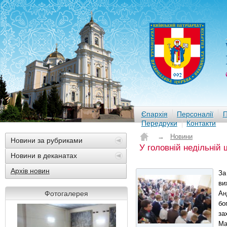
Єпархія
Персоналії
П
Передруки
Контакти
→
Новини
Новини за рубриками
У головній недільній 
Новини в деканатах
Архів новин
За
ви
Фотогалерея
Ан
бо
за
Ма