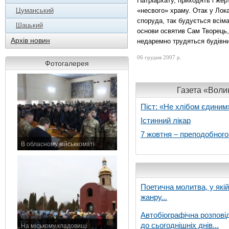
Патріархату, приходять і жер
Цуманський
«несвого» храму. Отак у Лок
споруда, так будується всіма
Шацький
основи освятив Сам Творець,
Архів новин
недаремно трудяться будівни
06 грудня 2007 р.
Фотогалерея
Газета «Волин
Піст: «Не хлібом єдиним
Істинний лікар
7 жовтня – преподобног
В обласному військкоматі
11 листопада 2015 р.
Поетична молитва, у які
жанру...
Автобіографічна розпові
до сьогоднішніх днів...
На міському кладовищі