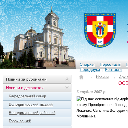
Єпархія
Персоналії
П
Передруки
Контакти
→
Новини
→
Архі
Новини за рубриками
ОСВ
Новини в деканатах
6 грудня 2007 р.
Кафедральний собор
Володимирський міський
Володимирський районний
Горохівський