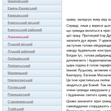
Іваничівський
Камінь-Каширський
Ківерцівський
храму, засвідчує живу віру в
Ковельський міський
Справді, лише у вересні цьог
Ковельський районний
що громада молиться в присто
цієї праці. Протоієрей Ігор Д
Локачинський
запалити дух вірних. У церко
Луцький міський
заступник голови облдержадм
заводу будівельних конструк
Луцький районний
Богдан Іус, голова райдержа
Любешівський
допомагають і будматеріалами
щира подяка й голові парафі
Любомльський
Іванові Луцькому, активним 
Маневицький
Кватеруку, Євгенові Москале
Нововолинський
Це їхня християнська любов
зводиться дім Божий. Тож не
Ратнівський
члени громади замурували у 
Рожищанський
і будівничих святого храму ц
Цікаво зазначити: вірні гром
Старовижівський
самовіддачею споруджують св
Турійський