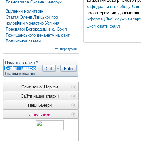
25 жовтня 2015 р. Слово пр
Розмовляла Оксана Федорук
кафедрального собору Свято
Зцілений молитвою
волонтерам, які допомагают
Стаття Олени Лівіцької про
інформаційної служби єпарх
чоловічий монастир Успіння
Скопіювати файл
Пресвятої Богородиці в с. Сокіл
Рожищанського деканату на сайті
Волинської газети
Усі передруки
Сайт нашої Церкви
Сайти нашої єпархії
Наші банери
Лічильники