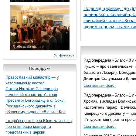
7 листопада 2015 р.
Події від царизму і до Др
волинського селянина, «з
звичайний чоловік. Хоча 
щирим серцем, і саме тим
В обласній лікарні
3 листопада 2015 р.
Усі фотосесії
Радіопередача «Благо» 8 ли
Пушко – про євангельське чи
Передруки
багатого і Лазаря). Володи
Православний монастир — у
Димитрія Солунського (8 ли
католицькому костелі
Скопіювати файл
Стаття Наталки Слюсар про
чоловічий монастир Успіння
Радіопередача «Благо» 1 л
Пресвятої Богородиці в с. Сокіл
Хромяк, викладач Волинсько
Рожищанського деканату в
настоятель парафії Велико
обласному виданні «Вісник і Ко»
Ківерецького деканату – про
П’ятдесятниці (притча про сі
Інтерв’ю протоієрея Юрія Близнюка
про співпрацю молоді та
Скопіювати файл
представників церкви