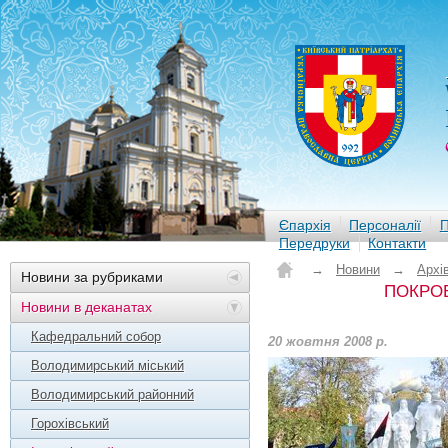
Єпархія
Персоналії
П
Передруки
Контакти
→
Новини
→
Архі
Новини за рубриками
ПОКРОВ
Новини в деканатах
Кафедральний собор
20 жовтня 2008 р.
Володимирський міський
Володимирський районний
Горохівський