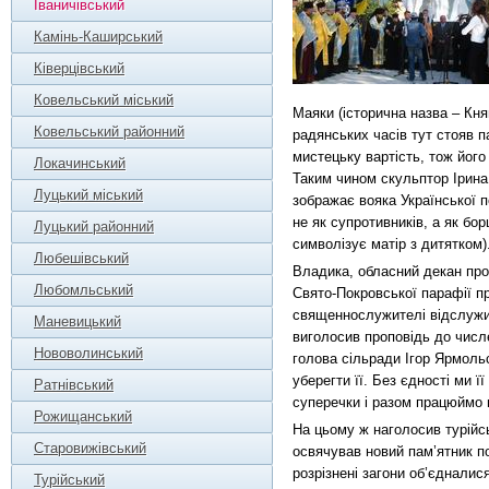
Іваничівський
Камінь-Каширський
Ківерцівський
Ковельський міський
Маяки (історична назва – Кня
Ковельський районний
радянських часів тут стояв 
мистецьку вартість, тож йог
Локачинський
Таким чином скульптор Ірина
Луцький міський
зображає вояка Української п
не як супротивників, а як бор
Луцький районний
символізує матір з дитятком)
Любешівський
Владика, обласний декан про
Любомльський
Свято-Покровської парафії п
священнослужителі відслужил
Маневицький
виголосив проповідь до числе
Нововолинський
голова сільради Ігор Ярмоль
уберегти її. Без єдності ми ї
Ратнівський
суперечки і разом працюймо н
Рожищанський
На цьому ж наголосив турійс
Старовижівський
освячував новий пам’ятник п
розрізнені загони об’єднали
Турійський