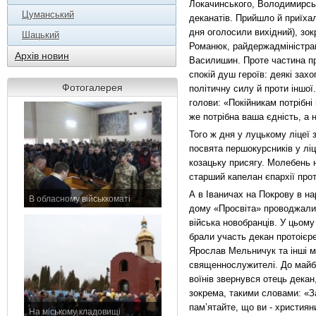
Локачинського, Володимирськ
Цуманський
деканатів. Прийшло й приїхал
дня оголосили вихідний), зо
Шацький
Романюк, райдержадміністрац
Архів новин
Василишин. Проте частина пр
спокій душ героїв: деякі за
Фотогалерея
політичну силу й проти іншо
голови: «Покійникам потрібні
же потрібна ваша єдність, а н
Того ж дня у луцькому ліцеї
посвята першокурсників у лі
козацьку присягу. Молебень 
старший капелан єпархії про
А в Іваничах на Покрову в н
В обласному військкоматі
дому «Просвіта» проводжали
11 листопада 2015 р.
війська новобранців. У цьому 
брали участь декан протоієр
Ярослав Мельничук та інші м
священнослужителі. До майб
воїнів звернувся отець декан
зокрема, такими словами: «
пам’ятайте, що ви - християн
На міському кладовищі