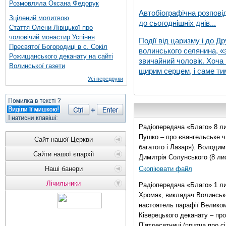
Розмовляла Оксана Федорук
Автобіографічна розпові
Зцілений молитвою
до сьогоднішніх днів...
Стаття Олени Лівіцької про
чоловічий монастир Успіння
Події від царизму і до Др
Пресвятої Богородиці в с. Сокіл
волинського селянина, «з
Рожищанського деканату на сайті
звичайний чоловік. Хоча 
Волинської газети
щирим серцем, і саме тим
Усі передруки
Радіопередача «Благо» 8 ли
Пушко – про євангельське чи
Сайт нашої Церкви
багатого і Лазаря). Володи
Сайти нашої єпархії
Димитрія Солунського (8 ли
Наші банери
Скопіювати файл
Лічильники
Радіопередача «Благо» 1 л
Хромяк, викладач Волинсько
настоятель парафії Велико
Ківерецького деканату – про
П’ятдесятниці (притча про сі