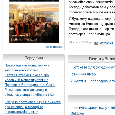
ображайте своїх побратимів, 
7 листопада 2015 р.
Господь допомагав вам у сол
поблагословив призовників і 
У Луцькому національному те
мистецька імпреза: відкрито
Господнього (нижньої церкви
протоієрея Сергія Кушніра.
В обласній лікарні
20 жовтня 2008 р.
Фотосесія
3 листопада 2015 р.
Усі фотосесії
Передруки
Газета «Волин
Православний монастир — у
Піст: «Не хлібом єдиним
католицькому костелі
Істинний лікар
Стаття Наталки Слюсар про
чоловічий монастир Успіння
7 жовтня – преподобног
Пресвятої Богородиці в с. Сокіл
Рожищанського деканату в
обласному виданні «Вісник і Ко»
Інтерв’ю протоієрея Юрія Близнюка
про співпрацю молоді та
Поетична молитва, у які
представників церкви
жанру...