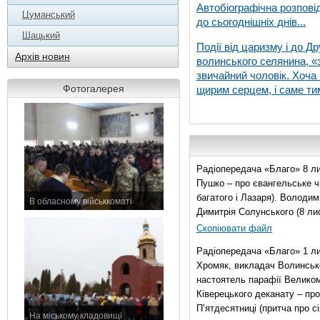
Автобіографічна розпові
Цуманський
до сьогоднішніх днів...
Шацький
Події від царизму і до Др
Архів новин
волинського селянина, «з
звичайний чоловік. Хоча 
Фотогалерея
щирим серцем, і саме тим
Радіопередача «Благо» 8 ли
Пушко – про євангельське чи
багатого і Лазаря). Володи
В обласному військкоматі
Димитрія Солунського (8 ли
11 листопада 2015 р.
Скопіювати файл
Радіопередача «Благо» 1 л
Хромяк, викладач Волинсько
настоятель парафії Велико
Ківерецького деканату – про
П’ятдесятниці (притча про сі
На міському кладовищі