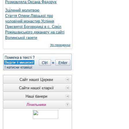
Розмовляла Оксана Федорук
Зцілений молитвою
Стаття Олени Лівіцької про
чоловічий монастир Успіння
Пресвятої Богородиці в с. Сокіл
Рожищанського деканату на сайті
Волинської газети
Усі передруки
Сайт нашої Церкви
Сайти нашої єпархії
Наші банери
Лічильники