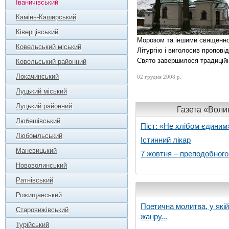
Іваничівський
Камінь-Каширський
Ківерцівський
Морозом та іншими священн
Ковельський міський
Літургію і виголосив пропові
Свято завершилося традицій
Ковельський районний
Локачинський
02 грудня 2008 р.
Луцький міський
Луцький районний
Газета «Волин
Любешівський
Піст: «Не хлібом єдиним
Любомльський
Істинний лікар
Маневицький
7 жовтня – преподобног
Нововолинський
Ратнівський
Рожищанський
Поетична молитва, у які
Старовижівський
жанру...
Турійський