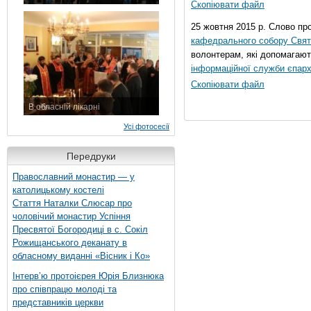
Скопіювати файл
7 листопада 2015 р.
25 жовтня 2015 р. Слово пр
кафедрального собору Свято
волонтерам, які допомагают
інформаційної служби єпарх
Скопіювати файл
В обласній лікарні
3 листопада 2015 р.
Усі фотосесії
Передруки
Православний монастир — у
католицькому костелі
Стаття Наталки Слюсар про
чоловічий монастир Успіння
Пресвятої Богородиці в с. Сокіл
Рожищанського деканату в
обласному виданні «Вісник і Ко»
Інтерв’ю протоієрея Юрія Близнюка
про співпрацю молоді та
представників церкви