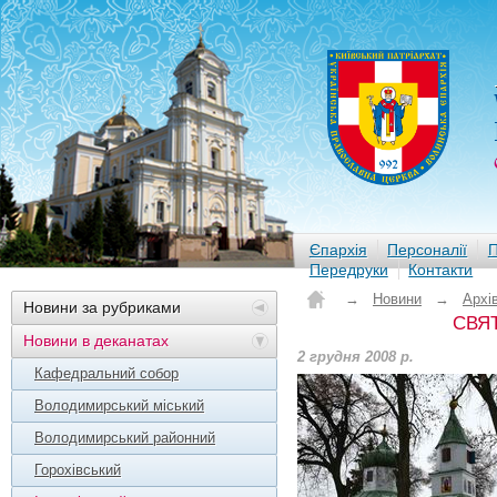
Єпархія
Персоналії
П
Передруки
Контакти
→
Новини
→
Архі
Новини за рубриками
СВЯ
Новини в деканатах
2 грудня 2008 р.
Кафедральний собор
Володимирський міський
Володимирський районний
Горохівський