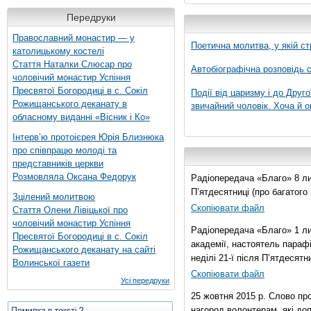
Передруки
Православний монастир — у
Поетична молитва, у якій ст
католицькому костелі
Стаття Наталки Слюсар про
Автобіографічна розповідь с
чоловічий монастир Успіння
Пресвятої Богородиці в с. Сокіл
Події від царизму і до Друго
Рожищанського деканату в
звичайний чоловік. Хоча й о
обласному виданні «Вісник і Ко»
Інтерв’ю протоієрея Юрія Близнюка
про співпрацю молоді та
представників церкви
Розмовляла Оксана Федорук
Радіопередача «Благо» 8 лис
П’ятдесятниці (про багатог
Зцілений молитвою
Скопіювати файл
Стаття Олени Лівіцької про
чоловічий монастир Успіння
Радіопередача «Благо» 1 ли
Пресвятої Богородиці в с. Сокіл
академії, настоятель параф
Рожищанського деканату на сайті
неділі 21-ї після П’ятдесятни
Волинської газети
Скопіювати файл
Усі передруки
25 жовтня 2015 р. Слово пр
нагород волонтерам, які до