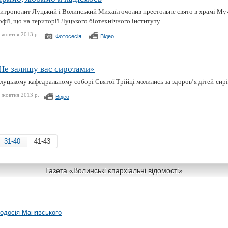
итрополит Луцький і Волинський Михаїл очолив престольне свято в храмі Муч
фії, що на території Луцького біотехнічного інституту...
 жовтня 2013 р.
Фотосесія
Відео
Не залишу вас сиротами»
луцькому кафедральному соборі Святої Трійці молились за здоров’я дітей-сиріт
 жовтня 2013 р.
Відео
31-40
41-43
Газета «Волинські єпархіальні відомості»
еодосія Манявського