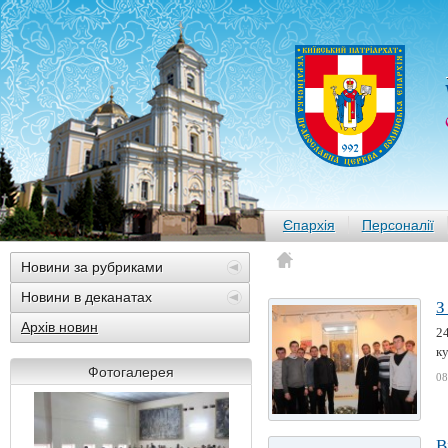
Єпархія
Персоналії
Новини за рубриками
Новини в деканатах
З
Архів новин
24
ку
Фотогалерея
08
В