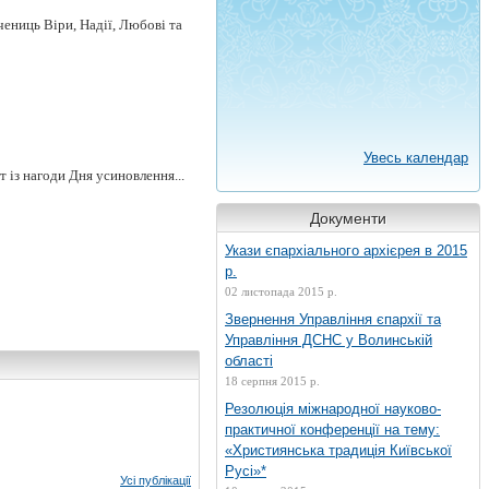
ениць Віри, Надії, Любові та
Увесь календар
 із нагоди Дня усиновлення...
Документи
Укази єпархіального архієрея в 2015
р.
02 листопада 2015 р.
Звернення Управління єпархії та
Управління ДСНС у Волинській
області
18 серпня 2015 р.
Резолюція міжнародної науково-
практичної конференції на тему:
«Християнська традиція Київської
Русі»*
Усі публікації