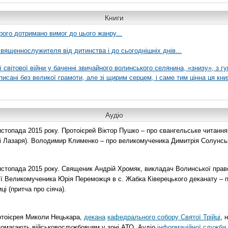
Книги
рого дотримано вимог до цього жанру...
вященнослужителя від дитинства і до сьогоднішніх днів...
ї світової війни у баченні звичайного волинського селянина, «знизу», з г
писані без великої грамоти, але зі щирим серцем, і саме тим цінна ця кни
Аудіо
топада 2015 року. Протоієрей Віктор Пушко – про євангельське читання н
о і Лазаря). Володимир Клименко – про великомученика Димитрія Солунськ
стопада 2015 року. Священик Андрій Хромяк, викладач Волинської прав
ії Великомученика Юрія Переможця в с. Жабка Ківерецького деканату – 
ці (притча про сіяча).
отоієрея Миколи Нецькара,
декана
кафедрального собору Святої Трійці
, 
помагають військовослужбовцям у зоні АТО. Аудіо
інформаційної служби 