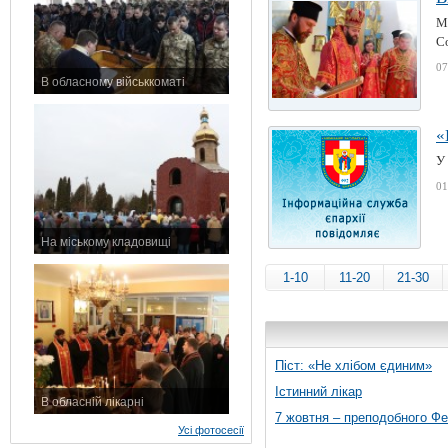
М
Со
07
В обласному військкоматі
11 листопада 2015 р.
«
У 
01
На міському кладовищі
7 листопада 2015 р.
1-10
11-20
21-30
Піст: «Не хлібом єдиним»
Істинний лікар
В обласній лікарні
7 жовтня – преподобного Ф
3 листопада 2015 р.
Усі фотосесії