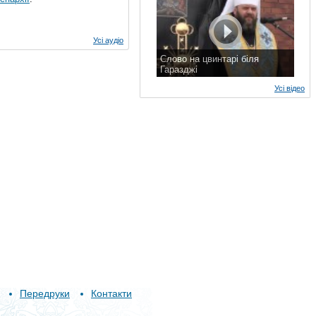
Усі аудіо
Слово на цвинтарі біля
Гаразджі
7 листопада 2015 р.
Усі відео
Передруки
Контакти