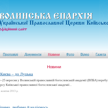
ВОЛИНСЬКА ЄПАРХIЯ
Української Православної Церкви Київськ
офiцiйний сайт
Проповіді
Документи
Новини
Фото
Відео
Газета
Новини
 Києва – до Луцька
–25 вересня у Волинській православній богословській академії (ВПБА) перебув
рсу Київської православної богословської академії...
 жовтня 2013 р.
іримо, любимо й надіємось