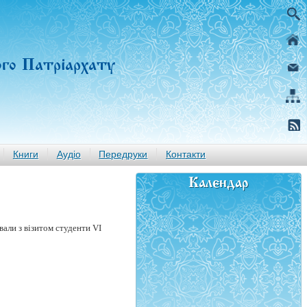
ого Патріархату
Книги
Аудіо
Передруки
Контакти
Календар
али з візитом студенти VI