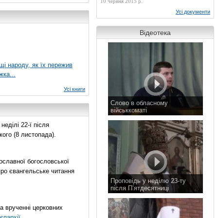
10 червня 2015 р.
Усі документи
Відеотека
ущі народу, як їх пережив
жка...
Усі книги
Слово в обласному
військкоматі
11 листопада 2015 р.
еділі 22-ї після
ого (8 листопада).
ославної богословської
про євангельське читання
Проповідь у неділю 23-ту
після П’ятдесятниці
8 листопада 2015 р.
на врученні церковних
єпархії
.