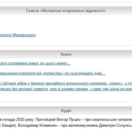
Газета «Волинські єпархіальні відомості»
еодосія Манявського
Книги
рого дотримано вимог до цього жанру...
вященнослужителя від дитинства і до сьогоднішніх днів...
ї світової війни у баченні звичайного волинського селянина, «знизу», з г
писані без великої грамоти, але зі щирим серцем, і саме тим цінна ця кни
Аудіо
топада 2015 року. Протоієрей Віктор Пушко – про євангельське читання н
о і Лазаря). Володимир Клименко – про великомученика Димитрія Солунськ