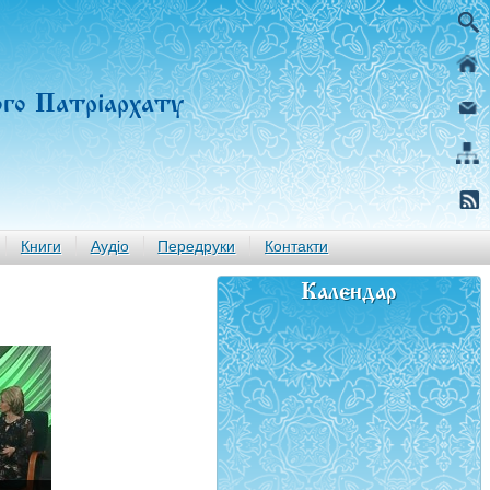
ого Патріархату
Книги
Аудіо
Передруки
Контакти
Календар