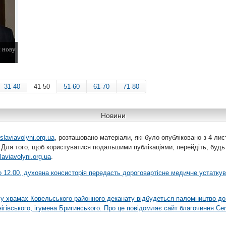
 нову
31-40
41-50
51-60
61-70
71-80
Новини
slaviavolyni.org.ua
, розташовано матеріали, які було опубліковано з 4 лис
 Для того, щоб користуватися подальшими публікаціями, перейдіть, будь
laviavolyni.org.ua
.
 о 12.00, духовна консисторія передасть дороговартісне медичне устатку
я у храмах Ковельського районного деканату відбудеться паломництво до
гівського, ігумена Бригинського. Про це повідомляє сайт благочиння Сer