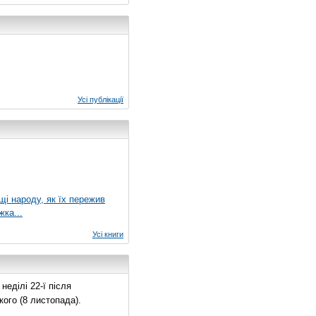
Усі публікації
ущі народу, як їх пережив
жка...
Усі книги
еділі 22-ї після
ого (8 листопада).