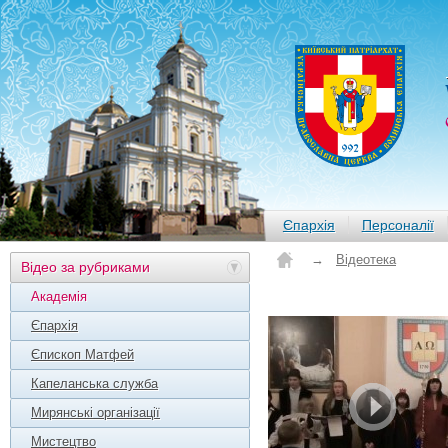
Єпархія
Персоналії
→
Відеотека
Відео за рубриками
Академія
Єпархія
Єпископ Матфей
Капеланська служба
Мирянські організації
Мистецтво