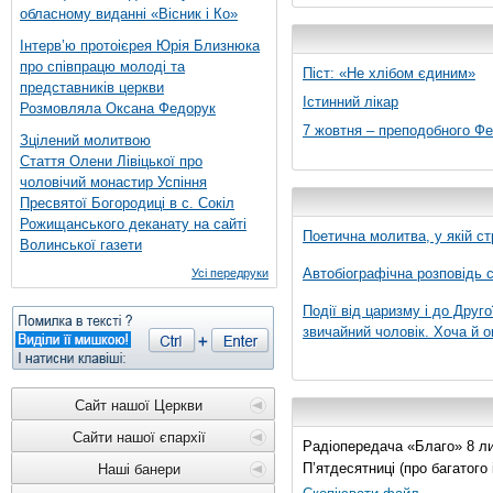
обласному виданні «Вісник і Ко»
Інтерв’ю протоієрея Юрія Близнюка
про співпрацю молоді та
Піст: «Не хлібом єдиним»
представників церкви
Істинний лікар
Розмовляла Оксана Федорук
7 жовтня – преподобного Ф
Зцілений молитвою
Стаття Олени Лівіцької про
чоловічий монастир Успіння
Пресвятої Богородиці в с. Сокіл
Рожищанського деканату на сайті
Поетична молитва, у якій ст
Волинської газети
Автобіографічна розповідь с
Усі передруки
Події від царизму і до Друго
звичайний чоловік. Хоча й о
Сайт нашої Церкви
Сайти нашої єпархії
Радіопередача «Благо» 8 лис
П’ятдесятниці (про багатог
Наші банери