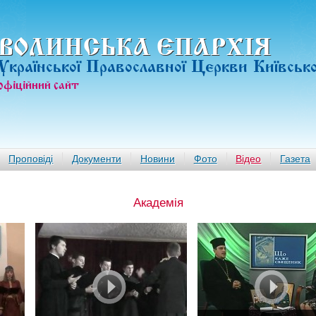
ВОЛИНСЬКА ЄПАРХIЯ
Української Православної Церкви Київськ
офiцiйний сайт
Проповіді
Документи
Новини
Фото
Відео
Газета
Академія