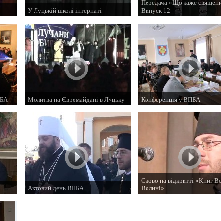
Передача «Що каже священи
У Луцькій школі-інтернаті
Випуск 12
17 грудня 2013 р.
13 грудня 2013 р.
ПБА
Молитва на Євромайдані в Луцьку
Конференція у ВПБА
30 листопада 2013 р.
19 листопада 2013 р.
Слово на відкритті «Книг В
Актовий день ВПБА
Волині»
25 жовтня 2013 р.
26 вересня 2013 р.