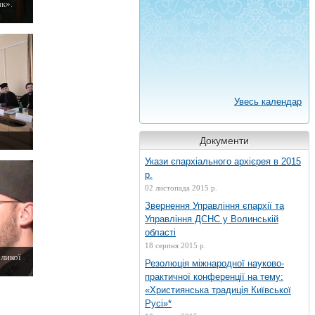
к».
Увесь календар
Документи
Укази єпархіального архієрея в 2015
р.
02 листопада 2015 р.
Звернення Управління єпархії та
Управління ДСНС у Волинській
області
18 серпня 2015 р.
еликої
Резолюція міжнародної науково-
практичної конференції на тему:
«Християнська традиція Київської
Русі»*