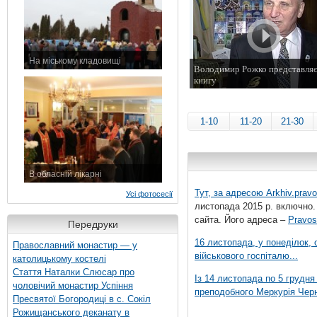
На міському кладовищі
Володимир Рожко представляє
7 листопада 2015 р.
книгу
11 вересня 2013 р.
1-10
11-20
21-30
В обласній лікарні
3 листопада 2015 р.
Тут, за адресою
Arkhiv.pravo
Усі фотосесії
листопада 2015 р. включно.
сайта. Його адреса –
Pravos
Передруки
16 листопада, у понеділок,
Православний монастир — у
військового госпіталю...
католицькому костелі
Стаття Наталки Слюсар про
Із 14 листопада по 5 грудн
чоловічий монастир Успіння
преподобного Меркурія Черні
Пресвятої Богородиці в с. Сокіл
Рожищанського деканату в