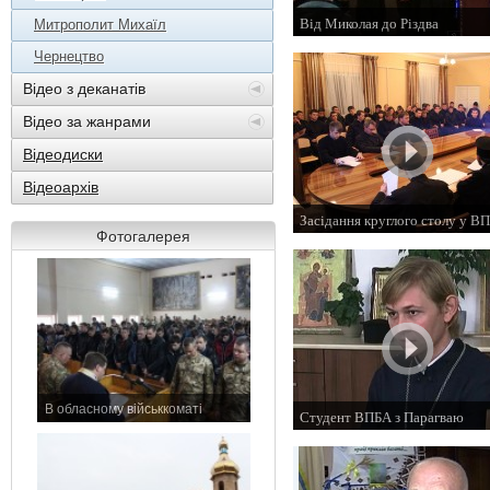
Від Миколая до Різдва
Митрополит Михаїл
19 грудня 2013 р.
Чернецтво
Відео з деканатів
Відео за жанрами
Відеодиски
Відеоархів
Засідання круглого столу у В
Фотогалерея
5 грудня 2013 р.
В обласному військкоматі
Студент ВПБА з Парагваю
11 листопада 2015 р.
14 листопада 2013 р.