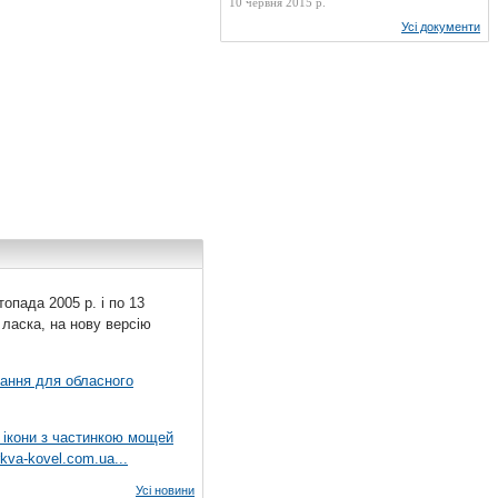
10 червня 2015 р.
Усі документи
топада 2005 р. і по 13
 ласка, на нову версію
вання для обласного
 ікони з частинкою мощей
kva-kovel.com.ua...
Усі новини