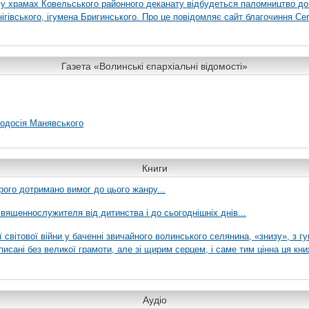
я у храмах Ковельського районного деканату відбудеться паломництво до
гівського, ігумена Бригинського. Про це повідомляє сайт благочиння Сer
Газета «Волинські єпархіальні відомості»
еодосія Манявського
Книги
рого дотримано вимог до цього жанру...
вященнослужителя від дитинства і до сьогоднішніх днів...
ї світової війни у баченні звичайного волинського селянина, «знизу», з г
писані без великої грамоти, але зі щирим серцем, і саме тим цінна ця кни
Аудіо