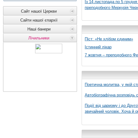
Із 14 листопада по 5 грудн
преподобного Меркурія Черні
Сайт нашої Церкви
Сайти нашої єпархії
Наші банери
Лічильники
Піст: «Не хлібом єдиним»
Істинний лікар
7 жовтня – преподобного Ф
Поетична молитва, у якій ст
Автобіографічна розповідь с
Події від царизму і до Друго
звичайний чоловік. Хоча й о