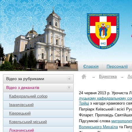
Єпархія
Персоналії
→
Відеотека
→
Ло
Відео за рубриками
Відео з деканатів
24 червня 2013 р. Урочиста Лі
Кафедральний собор
луцькому кафедральному соб
Трійці
з нагоди храмового свя
Іваничівський
Патріарх Київський і всієї Ру
Ківерецький
Філарет. Проповідь Святійшо
Підсумкові слова
митрополит
Ковельський міський
Волинського Михаїла
та Патр
Локачинський