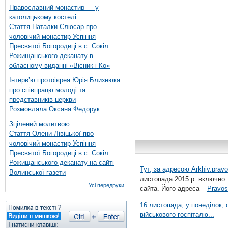
Православний монастир — у
католицькому костелі
Стаття Наталки Слюсар про
чоловічий монастир Успіння
Пресвятої Богородиці в с. Сокіл
Рожищанського деканату в
обласному виданні «Вісник і Ко»
Інтерв’ю протоієрея Юрія Близнюка
про співпрацю молоді та
представників церкви
Розмовляла Оксана Федорук
Зцілений молитвою
Стаття Олени Лівіцької про
чоловічий монастир Успіння
Пресвятої Богородиці в с. Сокіл
Рожищанського деканату на сайті
Тут, за адресою
Arkhiv.pravo
Волинської газети
листопада 2015 р. включно.
Усі передруки
сайта. Його адреса –
Pravos
16 листопада, у понеділок,
військового госпіталю...