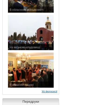
В обласному військкоматі
11 листопада 2015 р.
На міському кладовищі
7 листопада 2015 р.
В обласній лікарні
3 листопада 2015 р.
Усі фотосесії
Передруки