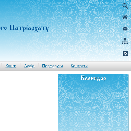
ого Патріархату
Книги
Аудіо
Передруки
Контакти
Календар