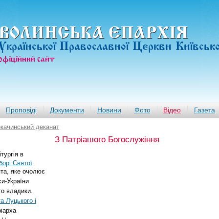
ВОЛИНСЬКА ЄПАРХIЯ
Української Православної Церкви Київськ
офiцiйний сайт
Проповіді
Документи
Новини
Фото
Відео
Газета
качинський деканат
З Патріашого Богослужіння
тургія в
орі Святої
та, яке очолює
си-України
го владики.
а Луцького і
іарха