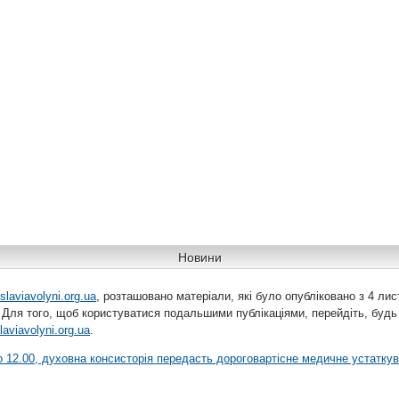
Новини
slaviavolyni.org.ua
, розташовано матеріали, які було опубліковано з 4 лис
 Для того, щоб користуватися подальшими публікаціями, перейдіть, будь
laviavolyni.org.ua
.
 о 12.00, духовна консисторія передасть дороговартісне медичне устатку