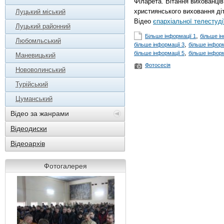
Філарета. Вітання вихованці
християнського виховання діт
Луцький міський
Відео
єпархіальної телестуді
Луцький районний
,
Більше інформації 1
більше ін
Любомльський
,
більше інформації 3
більше інформ
,
більше інформації 5
більше інформ
Маневицький
Фотосесія
Нововолинський
Турійський
Цуманський
Відео за жанрами
Відеодиски
Відеоархів
Фотогалерея