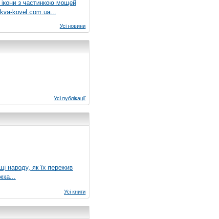
 ікони з частинкою мощей
kva-kovel.com.ua...
Усі новини
Усі публікації
ущі народу, як їх пережив
жка...
Усі книги