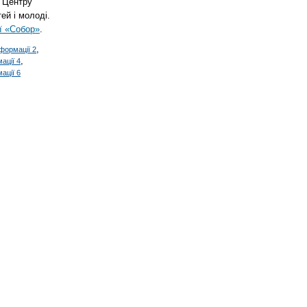
в Центру
ей і молоді.
ї «Собор»
.
,
формації 2
,
ації 4
ації 6