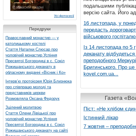
подальшими публікаці
В обласній лікарні
версію сайта. Його а
3 листопада 2015 р.
Усі фотосесії
16 листопада, у понед
Передруки
передасть дороговарт
військового госпіталю.
Православний монастир — у
католицькому костелі
Із 14 листопада по 5 
Стаття Наталки Слюсар про
деканату відбудеться
чоловічий монастир Успіння
преподобного Меркурія
Пресвятої Богородиці в с. Сокіл
Бригинського. Про це
Рожищанського деканату в
обласному виданні «Вісник і Ко»
kovel.com.ua...
Інтерв’ю протоієрея Юрія Близнюка
про співпрацю молоді та
представників церкви
Газета «Вол
Розмовляла Оксана Федорук
Зцілений молитвою
Піст: «Не хлібом єди
Стаття Олени Лівіцької про
Істинний лікар
чоловічий монастир Успіння
Пресвятої Богородиці в с. Сокіл
7 жовтня – преподобн
Рожищанського деканату на сайті