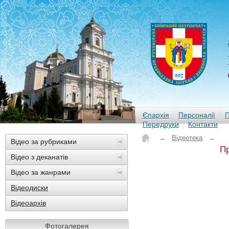
Єпархія
Персоналії
П
Передруки
Контакти
→
Відеотека
→
Відео за рубриками
Пр
Відео з деканатів
Відео за жанрами
Відеодиски
Відеоархів
Фотогалерея