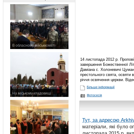
В обласному військкоматі
11 листопада 2015 р.
14 листопада 2012 р. Пропов
завершення Божественної Літу
Даміана с. Холоневичі Цуман
престольного свята, освяти в
річчя освячення церкви. Від
Більше інформації
На міському кладовищі
Фотосесія
7 листопада 2015 р.
Тут, за адресою
Arkhi
матеріали, які було о
листопада 2015 р. вк