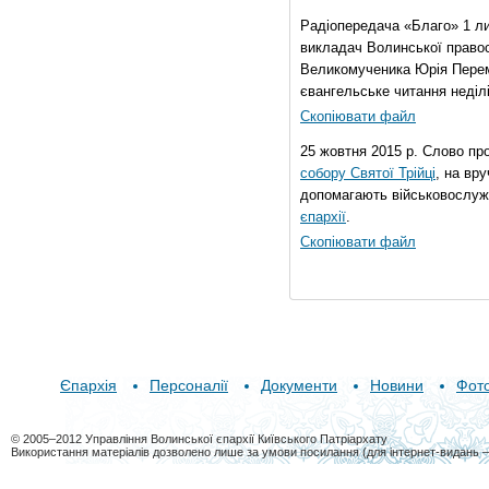
Радіопередача «Благо» 1 л
викладач Волинської правос
Великомученика Юрія Перем
євангельське читання неділі 
Скопіювати файл
25 жовтня 2015 р. Слово пр
собору Святої Трійці
, на вр
допомагають військовослуж
єпархії
.
Скопіювати файл
Єпархія
Персоналії
Документи
Новини
Фот
© 2005–2012 Управління Волинської єпархії Київського Патріархату
Використання матеріалів дозволено лише за умови посилання (для інтернет-видань 