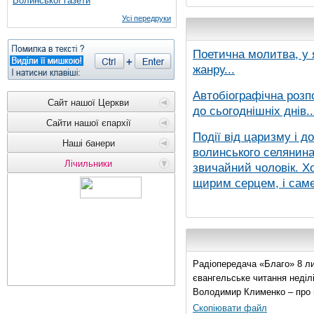
Волинської газети
Усі передруки
Поетична молитва, у 
жанру...
Автобіографічна розп
Сайт нашої Церкви
до сьогоднішніх днів..
Сайти нашої єпархії
Події від царизму і д
Наші банери
волинського селянина,
Лічильники
звичайний чоловік. Хо
щирим серцем, і саме 
Радіопередача «Благо» 8 ли
євангельське читання неділі 
Володимир Клименко – про 
Скопіювати файл