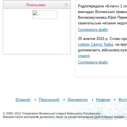
Лічильники
Радіопередача «Благо» 1 л
викладач Волинської правос
Великомученика Юрія Перем
євангельське читання неділі 
Скопіювати файл
25 жовтня 2015 р. Слово пр
собору Святої Трійці
, на вр
допомагають військовослуж
єпархії
.
Скопіювати файл
Єпархія
Персоналії
Документи
Новини
Фот
© 2005–2012 Управління Волинської єпархії Київського Патріархату
Використання матеріалів дозволено лише за умови посилання (для інтернет-видань 