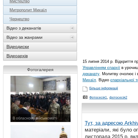
Мистецтво
Митрополит Михаїл
Чернецтво
Відео з деканатів
Відео за жанрами
Відеодиски
Відеоархів
15 липня 2014 р. Відкриття п
Управлінням єпархії
в урочищ
Фотогалерея
деканату
. Молитву очолює і
Михаїл
. Відео
єпархіальної 
Більше інформації
,
Фотосесія1
фотосесія2
В обласному військкоматі
Тут, за адресою
Arkhi
11 листопада 2015 р.
матеріали, які було о
листопада 2015 р. вк