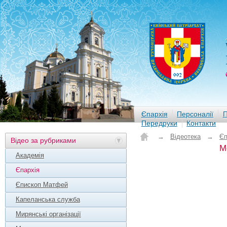
Єпархія
Персоналії
П
Передруки
Контакти
→
Відеотека
→
Єп
Відео за рубриками
М
Академія
Єпархія
Єпископ Матфей
Капеланська служба
Мирянські організації