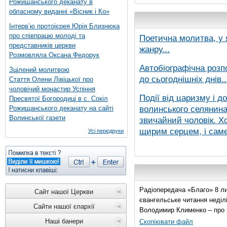
Рожищанського деканату в
обласному виданні «Вісник і Ко»
Інтерв’ю протоієрея Юрія Близнюка
про співпрацю молоді та
Поетична молитва, у 
представників церкви
жанру...
Розмовляла Оксана Федорук
Автобіографічна розп
Зцілений молитвою
до сьогоднішніх днів..
Стаття Олени Лівіцької про
чоловічий монастир Успіння
Події від царизму і д
Пресвятої Богородиці в с. Сокіл
волинського селянина,
Рожищанського деканату на сайті
Волинської газети
звичайний чоловік. Хо
щирим серцем, і саме 
Усі передруки
Радіопередача «Благо» 8 ли
Сайт нашої Церкви
євангельське читання неділі 
Сайти нашої єпархії
Володимир Клименко – про 
Наші банери
Скопіювати файл