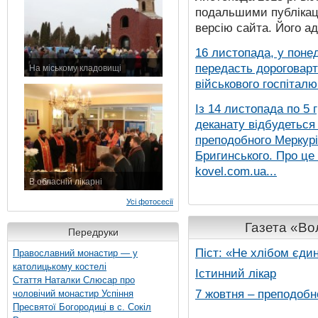
подальшими публікаці
версію сайта. Його а
16 листопада, у понед
передасть дороговарт
На міському кладовищі
7 листопада 2015 р.
військового госпіталю.
Із 14 листопада по 5 
деканату відбудеться
преподобного Меркурія
Бригинського. Про це
kovel.com.ua...
В обласній лікарні
3 листопада 2015 р.
Усі фотосесії
Газета «Вол
Передруки
Піст: «Не хлібом єди
Православний монастир — у
католицькому костелі
Істинний лікар
Стаття Наталки Слюсар про
7 жовтня – преподобн
чоловічий монастир Успіння
Пресвятої Богородиці в с. Сокіл