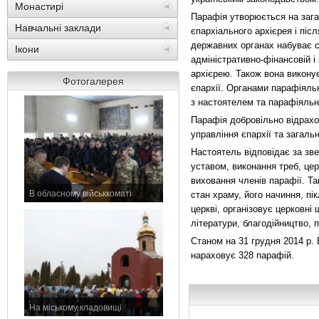
Монастирі
Парафія утворюється на зага
Навчальні заклади
єпархіального архієрея і піс
державних органах набуває ст
Ікони
адміністративно-фінансовій і
архієрею. Також вона виконує
Фотогалерея
єпархії. Органами парафіяльн
з настоятелем та парафіяльн
Парафія добровільно відрахо
управління єпархії та загаль
Настоятель відповідає за зв
уставом, виконання треб, цер
виховання членів парафії. Т
В обласному військкоматі
стан храму, його начиння, пі
11 листопада 2015 р.
церкві, організовує церковні
літератури, благодійництво,
Станом на 31 грудня 2014 р. 
нараховує 328 парафій.
На міському кладовищі