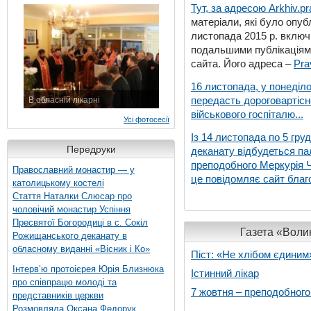
7 листопада 2015 р.
Тут, за адресою
Arkhiv.pr
матеріали, які було опубл
листопада 2015 р. включ
подальшими публікаціями
сайта. Його адреса –
Pra
16 листопада, у понеділо
передасть дороговартіс
В обласній лікарні
3 листопада 2015 р.
військового госпіталю...
Усі фотосесії
Із 14 листопада по 5 гру
Передруки
деканату відбудеться па
преподобного Меркурія Че
Православний монастир — у
це повідомляє сайт благо
католицькому костелі
Стаття Наталки Слюсар про
чоловічий монастир Успіння
Пресвятої Богородиці в с. Сокіл
Газета «Волин
Рожищанського деканату в
обласному виданні «Вісник і Ко»
Піст: «Не хлібом єдиним
Інтерв’ю протоієрея Юрія Близнюка
Істинний лікар
про співпрацю молоді та
7 жовтня – преподобног
представників церкви
Розмовляла Оксана Федорук