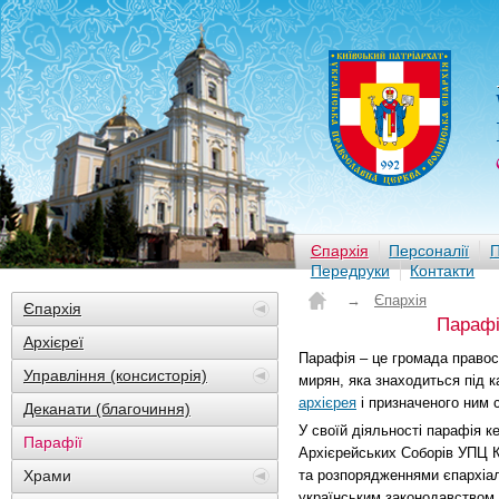
Єпархія
Персоналії
П
Передруки
Контакти
→
Єпархія
Єпархія
Парафії
Архієреї
Парафія – це громада правос
Управління (консисторія)
мирян, яка знаходиться під 
архієрея
і призначеного ним 
Деканати (благочиння)
У своїй діяльності парафія 
Парафії
Архієрейських Соборів УПЦ 
Храми
та розпорядженнями єпархіал
українським законодавством.