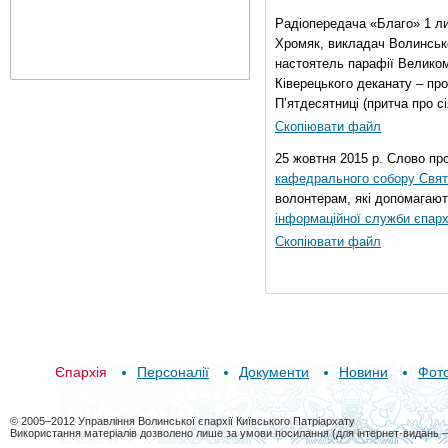
Радіопередача «Благо» 1 л
Хромяк, викладач Волинсько
настоятель парафії Велико
Ківерецького деканату – про
П’ятдесятниці (притча про сі
Скопіювати файл
25 жовтня 2015 р. Слово пр
кафедрального собору Свято
волонтерам, які допомагают
інформаційної служби єпарх
Скопіювати файл
Єпархія
Персоналії
Документи
Новини
Фот
© 2005–2012 Управління Волинської єпархії Київського Патріархату
Використання матеріалів дозволено лише за умови посилання (для інтернет-видань 