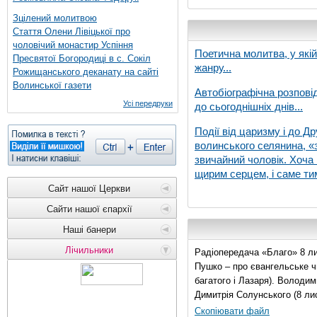
Зцілений молитвою
Стаття Олени Лівіцької про
чоловічий монастир Успіння
Поетична молитва, у які
Пресвятої Богородиці в с. Сокіл
жанру...
Рожищанського деканату на сайті
Волинської газети
Автобіографічна розпові
Усі передруки
до сьогоднішніх днів...
Події від царизму і до Др
волинського селянина, «з
звичайний чоловік. Хоча 
щирим серцем, і саме тим
Сайт нашої Церкви
Сайти нашої єпархії
Наші банери
Лічильники
Радіопередача «Благо» 8 ли
Пушко – про євангельське чи
багатого і Лазаря). Володи
Димитрія Солунського (8 ли
Скопіювати файл