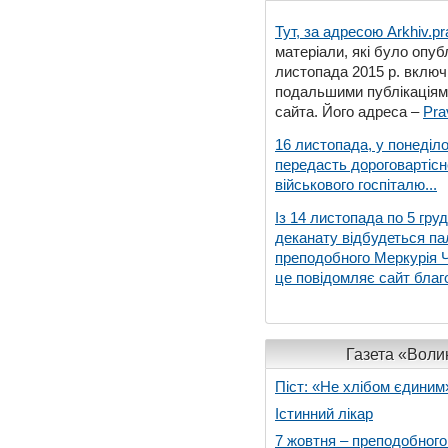
Тут, за адресою
Arkhiv.pr
матеріали, які було опубл
листопада 2015 р. включ
подальшими публікаціями
сайта. Його адреса –
Pra
16 листопада, у понеділо
передасть дороговартіс
військового госпіталю...
Із 14 листопада по 5 гру
деканату відбудеться па
преподобного Меркурія Че
це повідомляє сайт благо
Газета «Волин
Піст: «Не хлібом єдиним
Істинний лікар
7 жовтня – преподобног