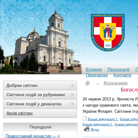
Єпархія
Персоналії
П
Передруки
Контакти
→
Фотогалерея
Добірки світлин
Богосл
Світлини подій за рубриками
24 червня 2013 р. Урочиста Л
Світлини подій у деканатах
з нагоди храмового свята, як
України Філарет. Світлини Іг
Архів світлин
,
Більше інформації 1
більше інфо
,
більше інформації 5
більше інформац
Передруки
Відео
Православний монастир — у