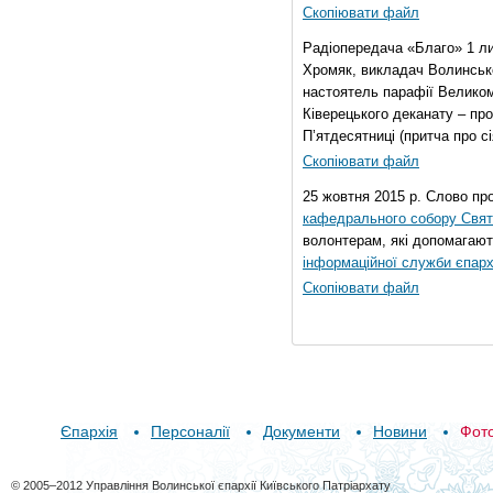
Скопіювати файл
Радіопередача «Благо» 1 л
Хромяк, викладач Волинсько
настоятель парафії Велико
Ківерецького деканату – про
П’ятдесятниці (притча про сі
Скопіювати файл
25 жовтня 2015 р. Слово пр
кафедрального собору Свято
волонтерам, які допомагают
інформаційної служби єпарх
Скопіювати файл
Єпархія
Персоналії
Документи
Новини
Фот
© 2005–2012 Управління Волинської єпархії Київського Патріархату