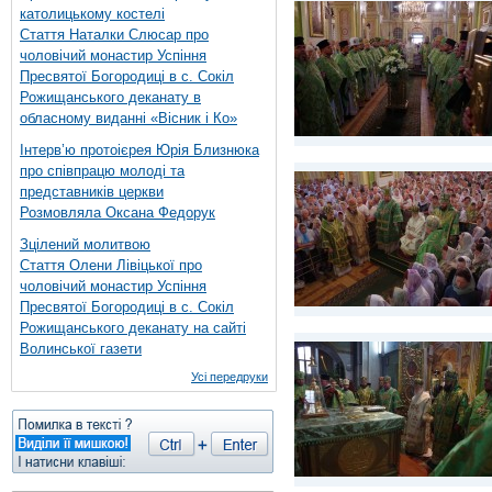
католицькому костелі
Стаття Наталки Слюсар про
чоловічий монастир Успіння
Пресвятої Богородиці в с. Сокіл
Рожищанського деканату в
обласному виданні «Вісник і Ко»
Інтерв’ю протоієрея Юрія Близнюка
про співпрацю молоді та
представників церкви
Розмовляла Оксана Федорук
Зцілений молитвою
Стаття Олени Лівіцької про
чоловічий монастир Успіння
Пресвятої Богородиці в с. Сокіл
Рожищанського деканату на сайті
Волинської газети
Усі передруки