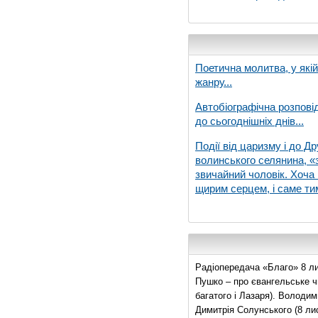
Поетична молитва, у які
жанру...
Автобіографічна розпові
до сьогоднішніх днів...
Події від царизму і до Др
волинського селянина, «з
звичайний чоловік. Хоча 
щирим серцем, і саме тим
Радіопередача «Благо» 8 ли
Пушко – про євангельське чи
багатого і Лазаря). Володи
Димитрія Солунського (8 ли