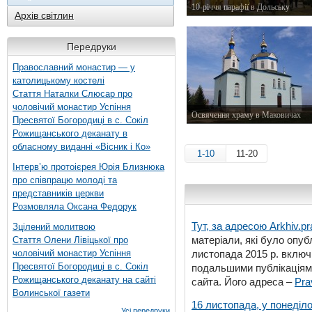
10-річчя парафії в Дольську
Архів світлин
10 листопада 2011 р.
Передруки
Православний монастир — у
католицькому костелі
Стаття Наталки Слюсар про
чоловічий монастир Успіння
Освячення храму в Маковичах
Пресвятої Богородиці в с. Сокіл
11 жовтня 2008 р.
Рожищанського деканату в
обласному виданні «Вісник і Ко»
1-10
11-20
Інтерв’ю протоієрея Юрія Близнюка
про співпрацю молоді та
представників церкви
Розмовляла Оксана Федорук
Тут, за адресою
Arkhiv.pr
Зцілений молитвою
матеріали, які було опубл
Стаття Олени Лівіцької про
чоловічий монастир Успіння
листопада 2015 р. включ
Пресвятої Богородиці в с. Сокіл
подальшими публікаціями
Рожищанського деканату на сайті
сайта. Його адреса –
Pra
Волинської газети
16 листопада, у понеділо
Усі передруки