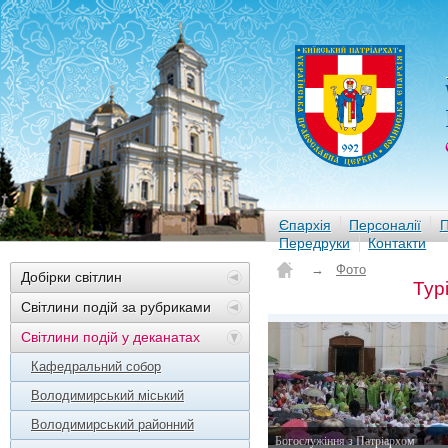
Єпархія
Персоналії
П
Передруки
Контакти
→
Фото
Добірки світлин
Тур
Світлини подій за рубриками
Світлини подій у деканатах
Кафедральний собор
Володимирський міський
Володимирський районний
Богослужіння з Патріархом