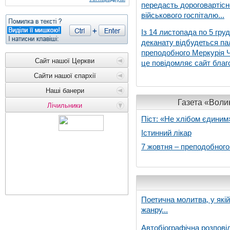
передасть дороговартіс
військового госпіталю...
Із 14 листопада по 5 гру
деканату відбудеться па
преподобного Меркурія Че
Сайт нашої Церкви
це повідомляє сайт благо
Сайти нашої єпархії
Наші банери
Газета «Волин
Лічильники
Піст: «Не хлібом єдиним
Істинний лікар
7 жовтня – преподобног
Поетична молитва, у які
жанру...
Автобіографічна розпові