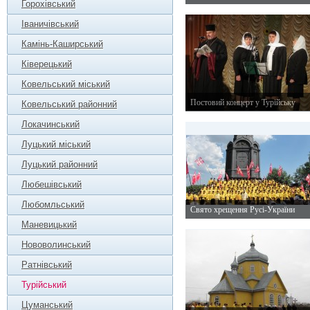
Горохівський
24 червня 2013 р.
Іваничівський
Камінь-Каширський
Ківерецький
Ковельський міський
Постовий концерт у Турійську
Ковельський районний
7 квітня 2013 р.
Локачинський
Луцький міський
Луцький районний
Любешівський
Любомльський
Свято хрещення Русі-України
28 липня 2012 р.
Маневицький
Нововолинський
Ратнівський
Турійський
Цуманський