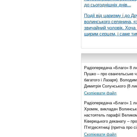
до сьогоднішніх днів...
Події від царизму і до Др
волинського селянина, «з
звичайний чоловік. Хоча 
щирим серцем, і саме тим
Радіопередача «Благо» 8 ли
Пушко – про євангельське чи
багатого і Лазаря). Володи
Димитрія Солунського (8 ли
Скопіювати файл
Радіопередача «Благо» 1 л
Хромяк, викладач Волинсько
настоятель парафії Велико
Ківерецького деканату – про
П’ятдесятниці (притча про сі
Скопіювати файл