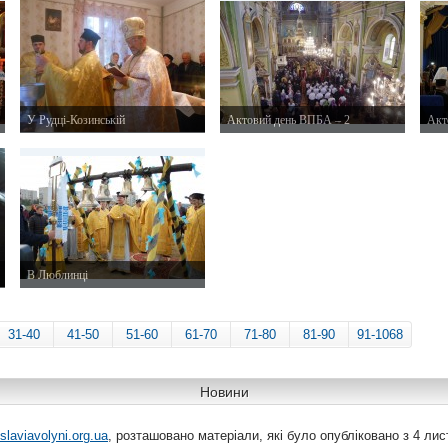
У Рудці-Козинській
Актовий день ВПБА – 2
Акт
25 жовтня 2015 р.
23 жовтня 2015 р.
23 ж
В Люблинці
18 жовтня 2015 р.
31-40
41-50
51-60
61-70
71-80
81-90
91-1068
Новини
slaviavolyni.org.ua
, розташовано матеріали, які було опубліковано з 4 лис