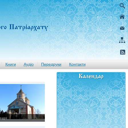
ого Патріархату
Книги
Аудіо
Передруки
Контакти
Календар
вадні
овтня 2015 р.