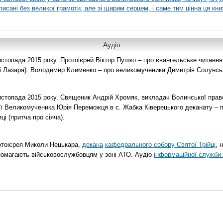
писані без великої грамоти, але зі щирим серцем, і саме тим цінна ця кни
Аудіо
топада 2015 року. Протоієрей Віктор Пушко – про євангельське читання н
о і Лазаря). Володимир Клименко – про великомученика Димитрія Солунськ
стопада 2015 року. Священик Андрій Хромяк, викладач Волинської прав
ії Великомученика Юрія Переможця в с. Жабка Ківерецького деканату – 
ці (притча про сіяча).
отоієрея Миколи Нецькара,
декана
кафедрального собору Святої Трійці
, 
помагають військовослужбовцям у зоні АТО. Аудіо
інформаційної служби 