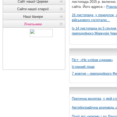
Сайт нашої Церкви
листопада 2015 р. включно.
сайта. Його адреса –
Pravos
Сайти нашої єпархії
16 листопада, у понеділок,
Наші банери
військового госпіталю...
Лічильники
Із 14 листопада по 5 грудн
преподобного Меркурія Черні
Піст: «Не хлібом єдиним»
Істинний лікар
7 жовтня – преподобного Ф
Поетична молитва, у якій ст
Автобіографічна розповідь с
Події від царизму і до Друго