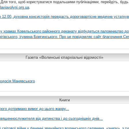
 Для того, щоб користуватися подальшими публікаціями, перейдіть, будь
laviavolyni.org.ua
.
 о 12.00, духовна консисторія передасть дороговартісне медичне устатку
я у храмах Ковельського районного деканату відбудеться паломництво до
гівського, ігумена Бригинського. Про це повідомляє сайт благочиння Сer
Газета «Волинські єпархіальні відомості»
еодосія Манявського
Книги
рого дотримано вимог до цього жанру...
вященнослужителя від дитинства і до сьогоднішніх днів...
ї світової війни у баченні звичайного волинського селянина, «знизу», з г