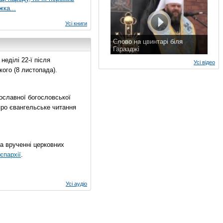
жка...
Усі книги
Слово на цвинтарі біля
Гаразджі
7 листопада 2015 р.
еділі 22-ї після
Усі відео
ого (8 листопада).
ославної богословської
про євангельське читання
на врученні церковних
єпархії
.
Усі аудіо