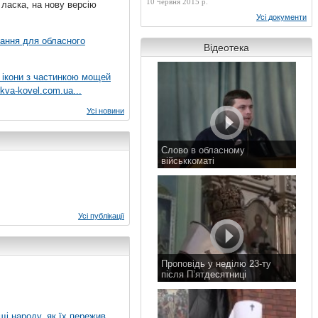
10 червня 2015 р.
 ласка, на нову версію
Усі документи
вання для обласного
Відеотека
 ікони з частинкою мощей
kva-kovel.com.ua...
Усі новини
Слово в обласному
військкоматі
11 листопада 2015 р.
Усі публікації
Проповідь у неділю 23-ту
після П’ятдесятниці
8 листопада 2015 р.
ущі народу, як їх пережив