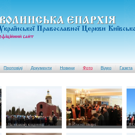
ВОЛИНСЬКА ЄПАРХIЯ
Української Православної Церкви Київськ
офiцiйний сайт
Проповіді
Документи
Новини
Фото
Відео
Газета
На міському кладовищі
В обласній лікарні
В О
7 листопада 2015 р.
3 листопада 2015 р.
31 ж