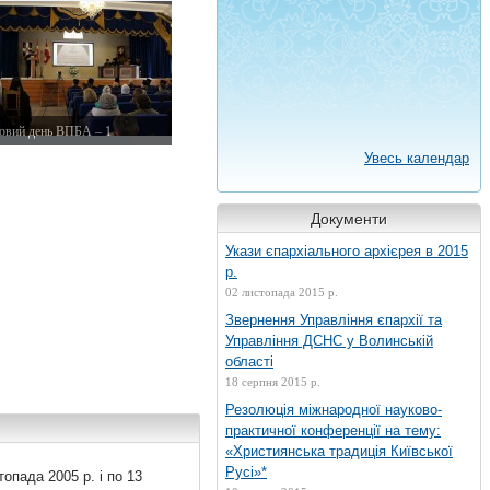
овий день ВПБА – 1
овтня 2015 р.
Увесь календар
Документи
Укази єпархіального архієрея в 2015
р.
02 листопада 2015 р.
Звернення Управління єпархії та
Управління ДСНС у Волинській
області
18 серпня 2015 р.
Резолюція міжнародної науково-
практичної конференції на тему:
«Християнська традиція Київської
Русі»*
топада 2005 р. і по 13