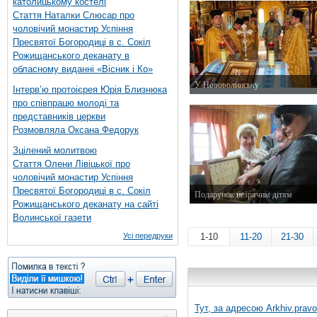
католицькому костелі
Стаття Наталки Слюсар про
чоловічий монастир Успіння
Пресвятої Богородиці в с. Сокіл
Рожищанського деканату в
обласному виданні «Вісник і Ко»
У Нововолинську
Інтерв’ю протоієрея Юрія Близнюка
25 жовтня 2015 р.
про співпрацю молоді та
представників церкви
Розмовляла Оксана Федорук
Зцілений молитвою
Стаття Олени Лівіцької про
чоловічий монастир Успіння
Пресвятої Богородиці в с. Сокіл
Подарунок незрячим дітям
Рожищанського деканату на сайті
23 жовтня 2015 р.
Волинської газети
Усі передруки
1-10
11-20
21-30
Тут, за адресою
Arkhiv.pravo