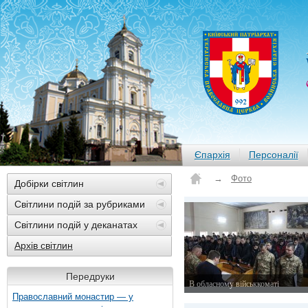
Єпархія
Персоналії
→
Фото
Добірки світлин
Світлини подій за рубриками
Світлини подій у деканатах
Архів світлин
Передруки
В обласному військкоматі
Православний монастир — у
11 листопада 2015 р.