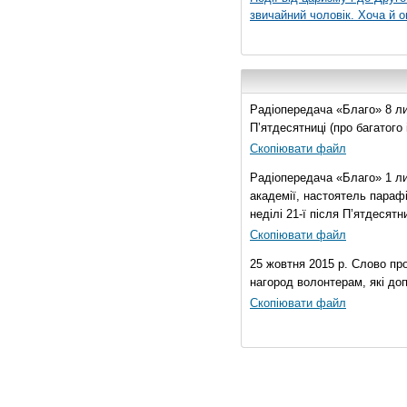
звичайний чоловік. Хоча й о
Радіопередача «Благо» 8 лис
П’ятдесятниці (про багатог
Скопіювати файл
Радіопередача «Благо» 1 ли
академії, настоятель параф
неділі 21-ї після П’ятдесятни
Скопіювати файл
25 жовтня 2015 р. Слово пр
нагород волонтерам, які до
Скопіювати файл