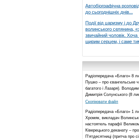
Автобіографічна розпові
до сьогоднішніх днів...
Події від царизму і до Др
волинського селянина, «з
звичайний чоловік. Хоча 
щирим серцем, і саме тим
Радіопередача «Благо» 8 ли
Пушко – про євангельське чи
багатого і Лазаря). Володи
Димитрія Солунського (8 ли
Скопіювати файл
Радіопередача «Благо» 1 л
Хромяк, викладач Волинсько
настоятель парафії Велико
Ківерецького деканату – про
П’ятдесятниці (притча про сі