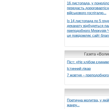
16 листопада, у понеділо
передасть дороговартіс
військового госпіталю...
Із 14 листопада по 5 гру
деканату відбудеться па
преподобного Меркурія Че
це повідомляє сайт благо
Газета «Волин
Піст: «Не хлібом єдиним
Істинний лікар
7 жовтня – преподобног
Поетична молитва, у які
жанру...