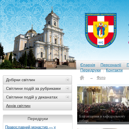
Єпархія
Персоналії
П
Передруки
Контакти
→
Фото
Добірки світлин
Світлини подій за рубриками
Світлини подій у деканатах
Архів світлин
Благовіщення в кафедральному
Передруки
соборі
7 квітня 2015 р.
Православний монастир — у