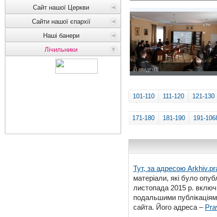
3 квітня 2015 р.
Сайт нашої Церкви
Сайти нашої єпархії
Наші банери
Лічильники
В академії
30 березня 2015 р.
101-110
111-120
121-130
171-180
181-190
191-106
Тут, за адресою
Arkhiv.pr
матеріали, які було опубл
листопада 2015 р. включ
подальшими публікаціями
сайта. Його адреса –
Pra