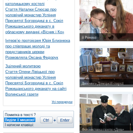
католицькому костелі
Стаття Наталки Слюсар про
чоловічий монастир Успіння
Пресвятої Богородиці в с. Сокіл
Рожищанського деканату в
обласному виданні «Вісник і Ко»
В Рожищі
Інтерв’ю протоієрея Юрія Близнюка
5 квітня 2015 р.
про співпрацю молоді та
представників церкви
Розмовляла Оксана Федорук
Зцілений молитвою
Стаття Олени Лівіцької про
чоловічий монастир Успіння
Пресвятої Богородиці в с. Сокіл
Допомога Донецькій єпархії
Рожищанського деканату на сайті
4 квітня 2015 р.
Волинської газети
Усі передруки
Фотовиставка газети «День»