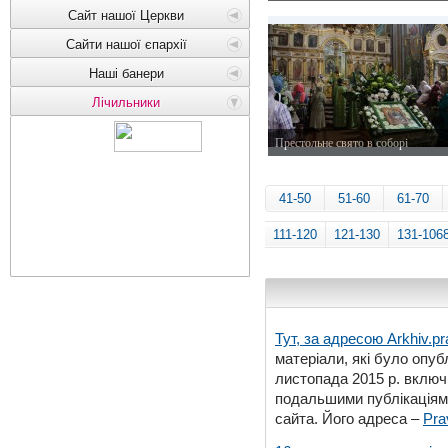
31 травня 2015 р.
Сайт нашої Церкви
Сайти нашої єпархії
Наші банери
Лічильники
Престольне свято в соборі
31 травня 2015 р.
41-50
51-60
61-70
111-120
121-130
131-106
Тут, за адресою
Arkhiv.pr
матеріали, які було опубл
листопада 2015 р. включ
подальшими публікаціями
сайта. Його адреса –
Pra