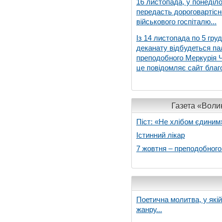
16 листопада, у понеділо
передасть дороговартіс
військового госпіталю...
Із 14 листопада по 5 гру
деканату відбудеться па
преподобного Меркурія Че
це повідомляє сайт благо
Газета «Волин
Піст: «Не хлібом єдиним
Істинний лікар
7 жовтня – преподобног
Поетична молитва, у які
жанру...