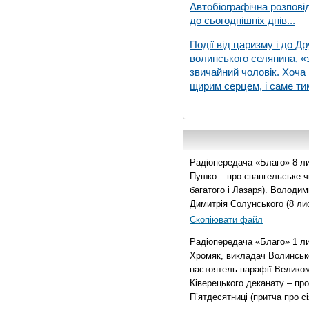
Автобіографічна розпові
до сьогоднішніх днів...
Події від царизму і до Др
волинського селянина, «з
звичайний чоловік. Хоча 
щирим серцем, і саме тим
Радіопередача «Благо» 8 ли
Пушко – про євангельське чи
багатого і Лазаря). Володи
Димитрія Солунського (8 ли
Скопіювати файл
Радіопередача «Благо» 1 л
Хромяк, викладач Волинсько
настоятель парафії Велико
Ківерецького деканату – про
П’ятдесятниці (притча про сі