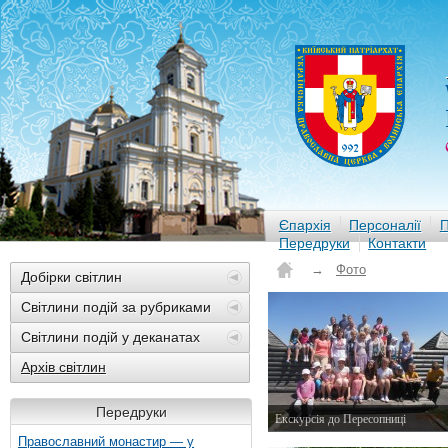
Єпархія
Персоналії
П
Передруки
Контакти
→
Фото
Добірки світлин
Світлини подій за рубриками
Світлини подій у деканатах
Архів світлин
Передруки
Екскурсія до Пересопниці
6 червня 2015 р.
Православний монастир — у