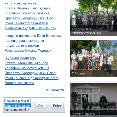
католицькому костелі
Стаття Наталки Слюсар про
чоловічий монастир Успіння
Пресвятої Богородиці в с. Сокіл
Рожищанського деканату в
обласному виданні «Вісник і Ко»
Благословіння
військовослужбовцям
Інтерв’ю протоієрея Юрія Близнюка
2 червня 2015 р.
про співпрацю молоді та
представників церкви
Розмовляла Оксана Федорук
Зцілений молитвою
Стаття Олени Лівіцької про
чоловічий монастир Успіння
Пресвятої Богородиці в с. Сокіл
У Мощені
Рожищанського деканату на сайті
1 червня 2015 р.
Волинської газети
Усі передруки
Зустріч Патріарха – 2