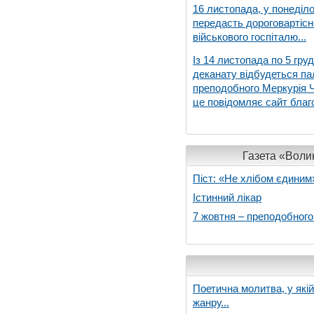
16 листопада, у понеділо
передасть дороговартіс
військового госпіталю...
Із 14 листопада по 5 гру
деканату відбудеться па
преподобного Меркурія Че
це повідомляє сайт благо
Газета «Волин
Піст: «Не хлібом єдиним
Істинний лікар
7 жовтня – преподобног
Поетична молитва, у які
жанру...