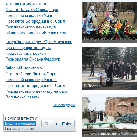
католицькому костелі
Стаття Наталки Слюсар про
чоловічий монастир Успіння
Пресвятої Богородиці в с. Сокіл
Рожищанського деканату в
обласному виданні «Вісник і Ко»
Панахида на могилі Василя Мойс
Інтерв’ю протоієрея Юрія Близнюка
20 лютого 2015 р.
про співпрацю молоді та
представників церкви
Розмовляла Оксана Федорук
Зцілений молитвою
Стаття Олени Лівіцької про
чоловічий монастир Успіння
Пресвятої Богородиці в с. Сокіл
В Любомлі
Рожищанського деканату на сайті
20 лютого 2015 р.
Волинської газети
Усі передруки
Допомога військовим з Люблинця