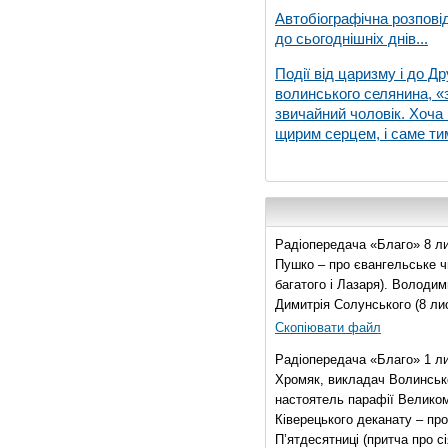
Автобіографічна розпові
до сьогоднішніх днів...
Події від царизму і до Др
волинського селянина, «з
звичайний чоловік. Хоча 
щирим серцем, і саме тим
Радіопередача «Благо» 8 ли
Пушко – про євангельське чи
багатого і Лазаря). Володи
Димитрія Солунського (8 ли
Скопіювати файл
Радіопередача «Благо» 1 л
Хромяк, викладач Волинсько
настоятель парафії Велико
Ківерецького деканату – про
П’ятдесятниці (притча про сі