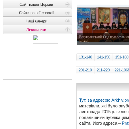
11 лютого 2015 р.
Сайт нашої Церкви
Сайти нашої єпархії
Наші банери
Лічильники
Всеукраїнський з’їзд православної
молоді
8 лютого 2015 р.
131-140
141-150
151-160
201-210
211-220
221-106
Тут, за адресою
Arkhiv.pr
матеріали, які було опубл
листопада 2015 р. включ
подальшими публікаціями
сайта. Його адреса –
Pra