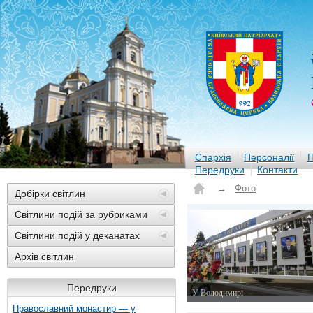
Єпархія
Персоналії
П
Передруки
Контакти
→
Фото
Добірки світлин
Світлини подій за рубриками
Світлини подій у деканатах
Архів світлин
Передруки
У Володимирі
20 лютого 2015 р.
Православний монастир — у