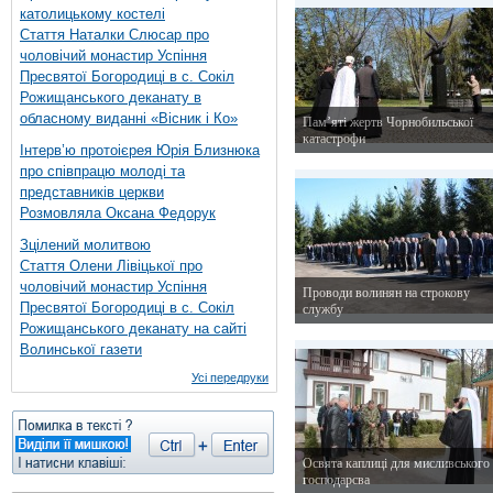
католицькому костелі
Стаття Наталки Слюсар про
чоловічий монастир Успіння
Пресвятої Богородиці в с. Сокіл
Рожищанського деканату в
обласному виданні «Вісник і Ко»
Пам’яті жертв Чорнобильської
катастрофи
Інтерв’ю протоієрея Юрія Близнюка
24 квітня 2015 р.
про співпрацю молоді та
представників церкви
Розмовляла Оксана Федорук
Зцілений молитвою
Стаття Олени Лівіцької про
чоловічий монастир Успіння
Проводи волинян на строкову
Пресвятої Богородиці в с. Сокіл
службу
Рожищанського деканату на сайті
22 квітня 2015 р.
Волинської газети
Усі передруки
Освята каплиці для мисливського
господарсва