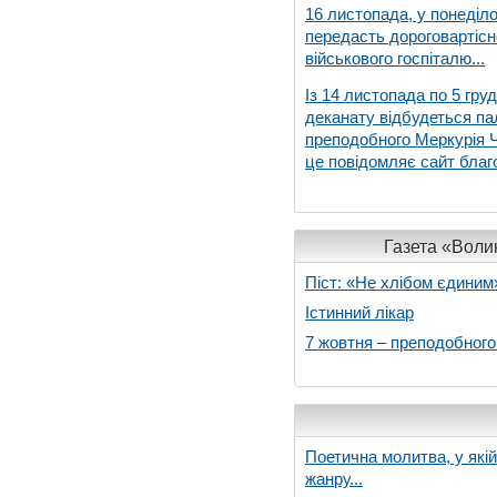
16 листопада, у понеділо
передасть дороговартіс
військового госпіталю...
Із 14 листопада по 5 гру
деканату відбудеться па
преподобного Меркурія Че
це повідомляє сайт благо
Газета «Волин
Піст: «Не хлібом єдиним
Істинний лікар
7 жовтня – преподобног
Поетична молитва, у які
жанру...