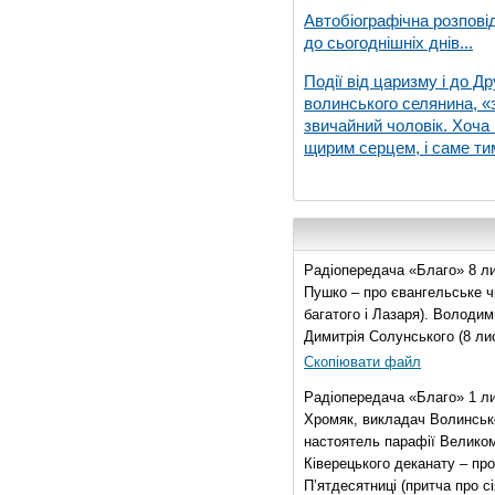
Автобіографічна розпові
до сьогоднішніх днів...
Події від царизму і до Др
волинського селянина, «з
звичайний чоловік. Хоча 
щирим серцем, і саме тим
Радіопередача «Благо» 8 ли
Пушко – про євангельське чи
багатого і Лазаря). Володи
Димитрія Солунського (8 ли
Скопіювати файл
Радіопередача «Благо» 1 л
Хромяк, викладач Волинсько
настоятель парафії Велико
Ківерецького деканату – про
П’ятдесятниці (притча про сі