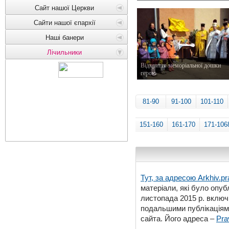
21 квітня 2015 р.
Сайт нашої Церкви
Сайти нашої єпархії
Наші банери
Лічильники
Відкриття меморіальної дошки
герою
16 квітня 2015 р.
81-90
91-100
101-110
151-160
161-170
171-106
Тут, за адресою
Arkhiv.pr
матеріали, які було опубл
листопада 2015 р. включ
подальшими публікаціями
сайта. Його адреса –
Pra