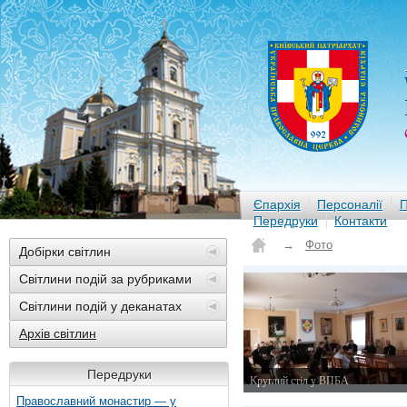
Єпархія
Персоналії
П
Передруки
Контакти
→
Фото
Добірки світлин
Світлини подій за рубриками
Світлини подій у деканатах
Архів світлин
Передруки
Круглий стіл у ВПБА
27 квітня 2015 р.
Православний монастир — у