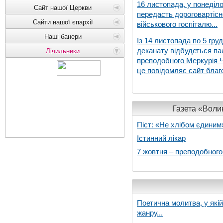
16 листопада, у понеділо
Сайт нашої Церкви
передасть дороговартіс
Сайти нашої єпархії
військового госпіталю...
Наші банери
Із 14 листопада по 5 гру
деканату відбудеться па
Лічильники
преподобного Меркурія Че
це повідомляє сайт благо
Газета «Волин
Піст: «Не хлібом єдиним
Істинний лікар
7 жовтня – преподобног
Поетична молитва, у які
жанру...