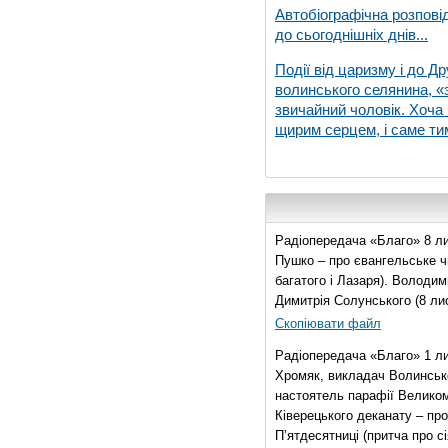
Автобіографічна розпові
до сьогоднішніх днів...
Події від царизму і до Др
волинського селянина, «з
звичайний чоловік. Хоча 
щирим серцем, і саме тим
Радіопередача «Благо» 8 ли
Пушко – про євангельське чи
багатого і Лазаря). Володи
Димитрія Солунського (8 ли
Скопіювати файл
Радіопередача «Благо» 1 л
Хромяк, викладач Волинсько
настоятель парафії Велико
Ківерецького деканату – про
П’ятдесятниці (притча про сі