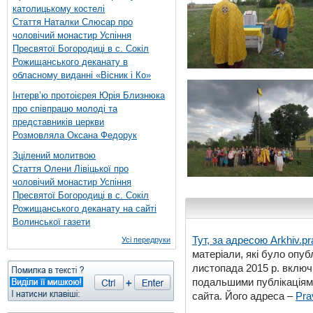
католицькому костелі
Стаття Наталки Слюсар про
чоловічий монастир Успіння
Пресвятої Богородиці в с. Сокіл
Рожищанського деканату в
обласному виданні «Вісник і Ко»
Інтерв’ю протоієрея Юрія Близнюка
про співпрацю молоді та
представників церкви
Розмовляла Оксана Федорук
Зцілений молитвою
Стаття Олени Лівіцької про
чоловічий монастир Успіння
Пресвятої Богородиці в с. Сокіл
Рожищанського деканату на сайті
Волинської газети
Тут, за адресою
Arkhiv.pr
Усі передруки
матеріали, які було опубл
листопада 2015 р. включ
подальшими публікаціями
сайта. Його адреса –
Pra