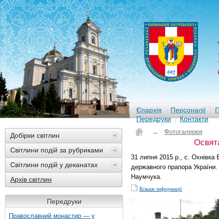
Єпархія
Персоналії
П
Передруки
Контакти
→
Фотогалерея
Добірки світлин
Освята
Світлини подій за рубриками
31 липня 2015 р., с. Охнівк
Світлини подій у деканатах
державного прапора України.
Наумчука.
Архів світлин
Більше інформації
Передруки
Православний монастир — у